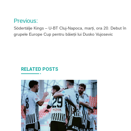
Navigare
Previous:
în
Södertälje Kings – U-BT Cluj-Napoca, marți, ora 20. Debut în
grupele Europe Cup pentru băieții lui Dusko Vujosevic
articole
RELATED POSTS