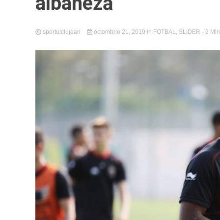
albaneză
sportulclujean
octombrie 21, 2019
in
FOTBAL
,
SLIDER
- 2 Mi