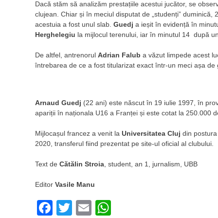
Dacă stăm să analizăm prestațiile acestui jucător, se obser
clujean. Chiar și în meciul disputat de „studenți” duminică,
acestuia a fost unul slab.
Guedj
a ieșit în evidență în minut
Herghelegiu
la mijlocul terenului, iar în minutul 14 după un
De altfel, antrenorul
Adrian
Falub
a văzut limpede acest lu
întrebarea de ce a fost titularizat exact într-un meci așa de
Arnaud Guedj
(22 ani) este născut în 19 iulie 1997, în pro
apariții în naționala U16 a Franței și este cotat la 250.000
Mijlocașul francez a venit la
Universitatea Cluj
din postura 
2020, transferul fiind prezentat pe site-ul oficial al clubului.
Text de
Cătălin Stroia
, student, an 1, jurnalism, UBB
Editor
Vasile Manu
Facebook
Twitter
Email
WhatsApp