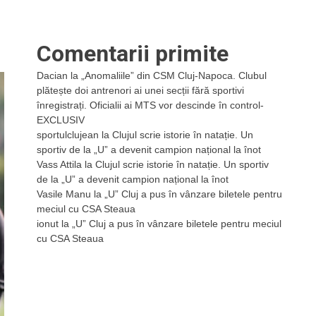
Comentarii primite
Dacian
la
„Anomaliile” din CSM Cluj-Napoca. Clubul
plătește doi antrenori ai unei secții fără sportivi
înregistrați. Oficialii ai MTS vor descinde în control-
EXCLUSIV
sportulclujean
la
Clujul scrie istorie în natație. Un
sportiv de la „U” a devenit campion național la înot
Vass Attila
la
Clujul scrie istorie în natație. Un sportiv
de la „U” a devenit campion național la înot
Vasile Manu
la
„U” Cluj a pus în vânzare biletele pentru
meciul cu CSA Steaua
ionut
la
„U” Cluj a pus în vânzare biletele pentru meciul
cu CSA Steaua