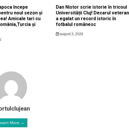
apoca începe
Dan Nistor scrie istorie în tricoul
pentru noul sezon și
Universității Cluj! Decarul veteran
ea! Amicale tari cu
a egalat un record istoric în
România,Turcia și
fotbalul românesc
august 3, 2026
6
ortulclujean
Learn More →