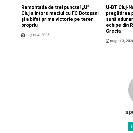
Remontada de trei puncte! „U”
U-BT Cluj-N
Cluj a întors meciul cu FC Botoșani
pregătirea 
și a bifat prima victorie pe teren
sună adunar
propriu
echipe din 
Grecia
august 4, 2026
august 3, 202
sp