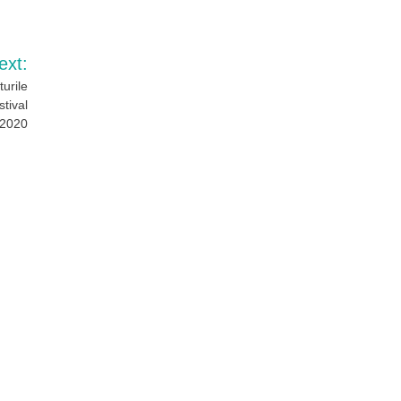
ext:
turile
stival
2020