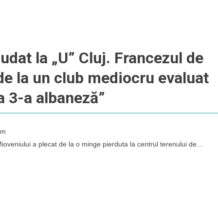
udat la „U” Cluj. Francezul de
de la un club mediocru evaluat
 a 3-a albaneză
”
pm
 Mioveniului a plecat de la o minge pierduta la centrul terenului de…