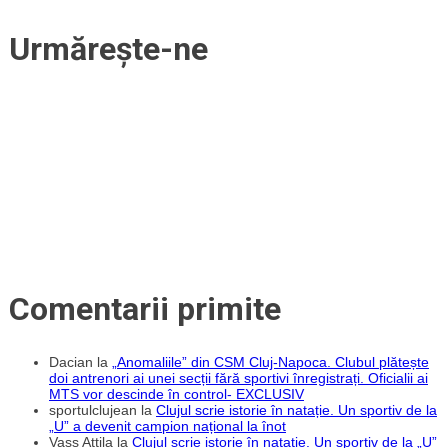
Urmărește-ne
Comentarii primite
Dacian
la
„Anomaliile” din CSM Cluj-Napoca. Clubul plătește
doi antrenori ai unei secții fără sportivi înregistrați. Oficialii ai
MTS vor descinde în control- EXCLUSIV
sportulclujean
la
Clujul scrie istorie în natație. Un sportiv de la
„U” a devenit campion național la înot
Vass Attila
la
Clujul scrie istorie în natație. Un sportiv de la „U”