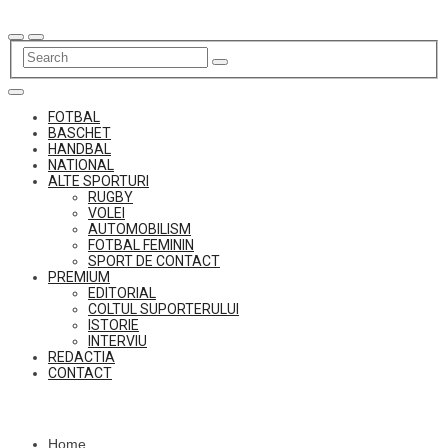
Skip
to
content
FOTBAL
BASCHET
HANDBAL
NATIONAL
ALTE SPORTURI
RUGBY
VOLEI
AUTOMOBILISM
FOTBAL FEMININ
SPORT DE CONTACT
PREMIUM
EDITORIAL
COLTUL SUPORTERULUI
ISTORIE
INTERVIU
REDACTIA
CONTACT
Home