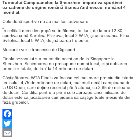
Turneului Campioanelor, la Shenzhen, împotriva sportivei
canadiene de origine română Bianca Andreescu, numărul 4
mondial.
Cele două sportive nu au mai fost adversare.
În celălalt meci din grupă se întâlnesc, tot luni, de la ora 12.30,
sportiva cehă Karolina Pliskova, locul 2 WTA, şi ucraineanca Elina
Svitolina, locul 8 WTA, deţinătoarea trofeului.
Meciurile vor fi transmise de Digisport.
Finala sezonului s-a mutat din acest an de la Singapore la
Shenzhen. Schimbarea nu presupune numai locul, ci şi dublarea
premiilor totale, de la 7 la 14 milioane de dolari.
Câştigătoarea WTA Finals va încasa cel mai mare premiu din istoria
tenisului, 4,75 de milioane de dolari, mai mult decât campioana de
la US Open, care deţine recordul până atunci, cu 3,85 de milioane
de dolari. Condiţia pentru a primi cele aproape cinci milioane de
dolari este ca jucătoarea campioană să câştige toate meciurile din
faza grupelor.
Facebook
Twitter