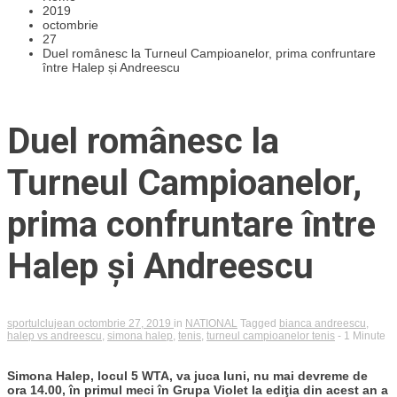
2019
octombrie
27
Duel românesc la Turneul Campioanelor, prima confruntare
între Halep și Andreescu
Duel românesc la
Turneul Campioanelor,
prima confruntare între
Halep și Andreescu
sportulclujean
octombrie 27, 2019
in
NATIONAL
Tagged
bianca andreescu
,
halep vs andreescu
,
simona halep
,
tenis
,
turneul campioanelor tenis
- 1 Minute
Simona Halep, locul 5 WTA, va juca luni, nu mai devreme de
ora 14.00, în primul meci în Grupa Violet la ediţia din acest an a