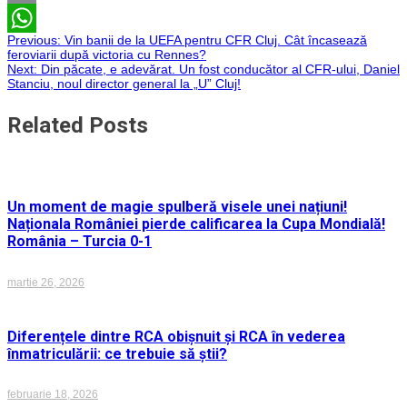
Email
Navigare
Previous:
Vin banii de la UEFA pentru CFR Cluj. Cât încasează
WhatsApp
feroviarii după victoria cu Rennes?
Next:
Din păcate, e adevărat. Un fost conducător al CFR-ului, Daniel
în
Stanciu, noul director general la „U” Cluj!
articole
Related Posts
Un moment de magie spulberă visele unei națiuni!
Naționala României pierde calificarea la Cupa Mondială!
România – Turcia 0-1
martie 26, 2026
Diferențele dintre RCA obișnuit și RCA în vederea
înmatriculării: ce trebuie să știi?
februarie 18, 2026