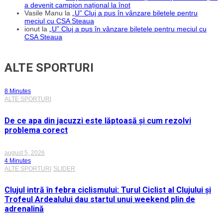
a devenit campion național la înot
Vasile Manu
la
„U” Cluj a pus în vânzare biletele pentru
meciul cu CSA Steaua
ionut
la
„U” Cluj a pus în vânzare biletele pentru meciul cu
CSA Steaua
ALTE SPORTURI
8 Minutes
ALTE SPORTURI
De ce apa din jacuzzi este lăptoasă și cum rezolvi
problema corect
august 5, 2026
4 Minutes
ALTE SPORTURI
SLIDER
Clujul intră în febra ciclismului: Turul Ciclist al Clujului și
Trofeul Ardealului dau startul unui weekend plin de
adrenalină