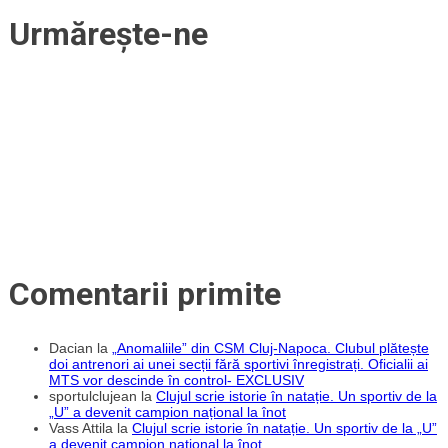
biletele
Urmărește-ne
pentru
meciul
cu
SCM
Timișoara
de
sâmbătă
Comentarii primite
Dacian
la
„Anomaliile” din CSM Cluj-Napoca. Clubul plătește
doi antrenori ai unei secții fără sportivi înregistrați. Oficialii ai
MTS vor descinde în control- EXCLUSIV
sportulclujean
la
Clujul scrie istorie în natație. Un sportiv de la
„U” a devenit campion național la înot
Vass Attila
la
Clujul scrie istorie în natație. Un sportiv de la „U”
a devenit campion național la înot