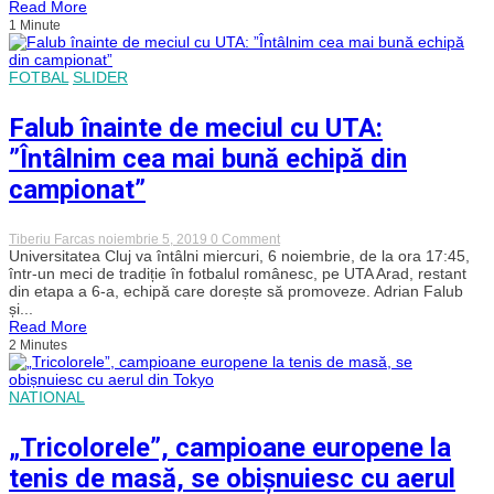
Read More
o
1 Minute
rezolvare
pentru
situația
lui
FOTBAL
SLIDER
Remus
Câmpeanu”
Falub înainte de meciul cu UTA:
”Întâlnim cea mai bună echipă din
campionat”
on
Tiberiu Farcas
noiembrie 5, 2019
0 Comment
Falub
Universitatea Cluj va întâlni miercuri, 6 noiembrie, de la ora 17:45,
înainte
într-un meci de tradiție în fotbalul românesc, pe UTA Arad, restant
de
din etapa a 6-a, echipă care dorește să promoveze. Adrian Falub
meciul
și...
cu
Read More
UTA:
2 Minutes
”Întâlnim
cea
mai
bună
NATIONAL
echipă
din
campionat”
„Tricolorele”, campioane europene la
tenis de masă, se obișnuiesc cu aerul