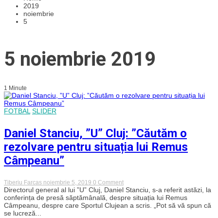
2019
noiembrie
5
5 noiembrie 2019
1 Minute
FOTBAL
SLIDER
Daniel Stanciu, ”U” Cluj: ”Căutăm o
rezolvare pentru situația lui Remus
Câmpeanu”
on
Tiberiu Farcas
noiembrie 5, 2019
0 Comment
Daniel
Directorul general al lui ”U” Cluj, Daniel Stanciu, s-a referit astăzi, la
Stanciu,
conferința de presă săptămânală, despre situația lui Remus
”U”
Câmpeanu, despre care Sportul Clujean a scris. „Pot să vă spun că
Cluj:
se lucreză...
”Căutăm