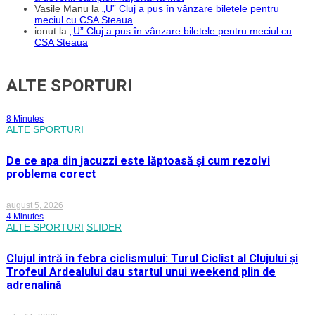
Vasile Manu
la
„U” Cluj a pus în vânzare biletele pentru
meciul cu CSA Steaua
ionut
la
„U” Cluj a pus în vânzare biletele pentru meciul cu
CSA Steaua
ALTE SPORTURI
8 Minutes
ALTE SPORTURI
De ce apa din jacuzzi este lăptoasă și cum rezolvi
problema corect
august 5, 2026
4 Minutes
ALTE SPORTURI
SLIDER
Clujul intră în febra ciclismului: Turul Ciclist al Clujului și
Trofeul Ardealului dau startul unui weekend plin de
adrenalină