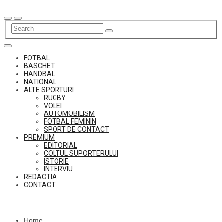
Skip
to
content
FOTBAL
BASCHET
HANDBAL
NATIONAL
ALTE SPORTURI
RUGBY
VOLEI
AUTOMOBILISM
FOTBAL FEMININ
SPORT DE CONTACT
PREMIUM
EDITORIAL
COLTUL SUPORTERULUI
ISTORIE
INTERVIU
REDACTIA
CONTACT
Home