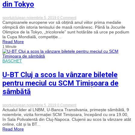
din Tokyo
on
sportulclujean
noiembrie 5, 2019
0 Comment
„Tricolorele”,
Campioanele europene vor să obțină anul viitor prima medalie
campioane
olimpică din istoria tenisului de masă românesc. Până la Jocurile
europene
Olimpice de la Tokyo, „tricolorele” sunt hotărâte să urce pe podium
la
la Cupa Mondială, competiție...
tenis
Read More
de
1 Minute
masă,
se
obișnuiesc
cu
BASCHET
aerul
din
Tokyo
U-BT Cluj a scos la vânzare biletele
pentru meciul cu SCM Timișoara de
sâmbătă
on
sportulclujean
noiembrie 5, 2019
0 Comment
U-
Actualul lider al LNBM, U-Banca Transilvania, primește sâmbătă, 9
BT
noiembrie, vizita formației SCM Timișoara, începând cu ora 19.00,
Cluj
în Sala Polivalentă din Cluj-Napoca. Clujenii au scos la vânzare atât
a
online, cât și la BT...
scos
Read More
la
vânzare