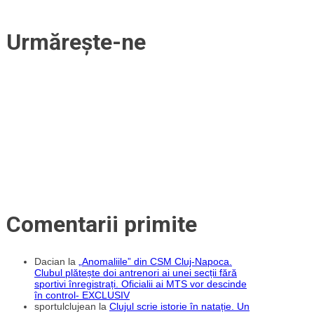
Urmărește-ne
Comentarii primite
Dacian
la
„Anomaliile” din CSM Cluj-Napoca.
Clubul plătește doi antrenori ai unei secții fără
sportivi înregistrați. Oficialii ai MTS vor descinde
în control- EXCLUSIV
sportulclujean
la
Clujul scrie istorie în natație. Un