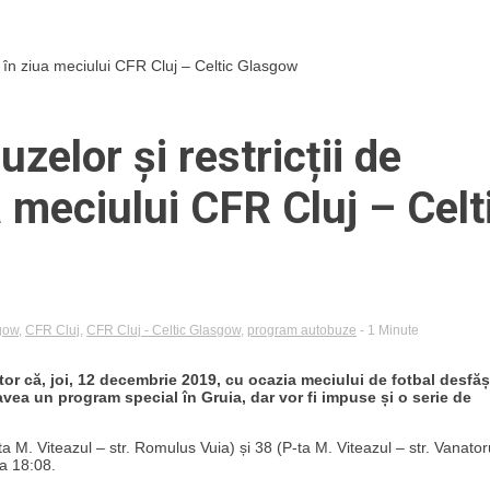
ia în ziua meciului CFR Cluj – Celtic Glasgow
zelor și restricții de
ua meciului CFR Cluj – Celt
sgow
,
CFR Cluj
,
CFR Cluj - Celtic Glasgow
,
program autobuze
- 1 Minute
r că, joi, 12 decembrie 2019, cu ocazia meciului de fotbal desfăș
vea un program special în Gruia, dar vor fi impuse și o serie de
ta M. Viteazul – str. Romulus Vuia) și 38 (P-ta M. Viteazul – str. Vanator
ra 18:08.