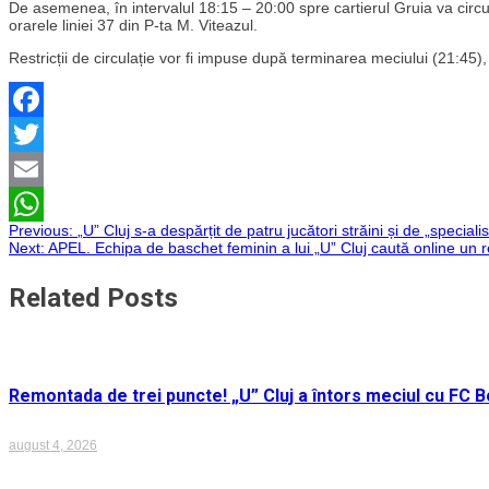
De asemenea, în intervalul 18:15 – 20:00 spre cartierul Gruia va circula
orarele liniei 37 din P-ta M. Viteazul.
Restricții de circulație vor fi impuse după terminarea meciului (21:45),
Facebook
Twitter
Email
Navigare
Previous:
„U” Cluj s-a despărțit de patru jucători străini și de „special
WhatsApp
Next:
APEL. Echipa de baschet feminin a lui „U” Cluj caută online un 
în
Related Posts
articole
Remontada de trei puncte! „U” Cluj a întors meciul cu FC Bo
august 4, 2026