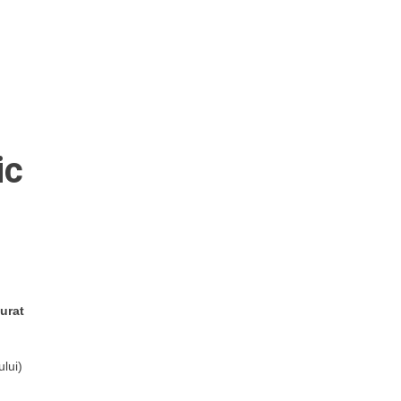
ic
urat
ului)