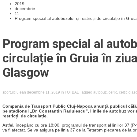
2019
decembrie
11
Program special al autobuzelor și restricții de circulație în Gru
Program special al autobu
circulație în Gruia în zi
Glasgow
sportulclujean
decembrie 11, 2019
in
FOTBAL
Tagged
autobuz
,
celtic
,
celtic gla
Compania de Transport Public Cluj-Napoca anunță publicul călăto
pe stadionul „Dr. Constantin Radulescu”, liinile de autobuz vor a
restricții de circulație.
Astfel, începând cu ora 18:00, programul de transport al liniilor 37 (P-
va fi afectat. Se va asigura pe linia 37 de la Tetarom plecarea de la o