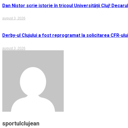
Dan Nistor scrie istorie în tricoul Universității Cluj! Deca
august 3, 2026
Derby-ul Clujului a fost reprogramat la solicitarea CFR-ulu
august 3, 2026
sportulclujean