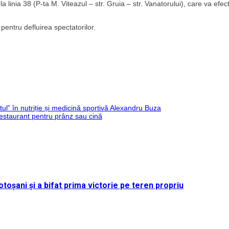
 linia 38 (P-ta M. Viteazul – str. Gruia – str. Vanatorului), care va efec
 pentru defluirea spectatorilor.
istul” în nutriție și medicină sportivă Alexandru Buza
restaurant pentru prânz sau cină
toșani și a bifat prima victorie pe teren propriu