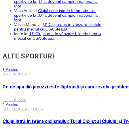
sportiv de la „U” a devenit campion național la
înot
Vass Attila
la
Clujul scrie istorie în natație. Un
sportiv de la „U” a devenit campion național la
înot
Vasile Manu
la
„U” Cluj a pus în vânzare biletele
pentru meciul cu CSA Steaua
ionut
la
„U” Cluj a pus în vânzare biletele pentru
meciul cu CSA Steaua
ALTE SPORTURI
8 Minutes
ALTE SPORTURI
De ce apa din jacuzzi este lăptoasă și cum rezolvi proble
august 5, 2026
4 Minutes
ALTE SPORTURI
SLIDER
Clujul intră în febra ciclismului: Turul Ciclist al Clujului ș