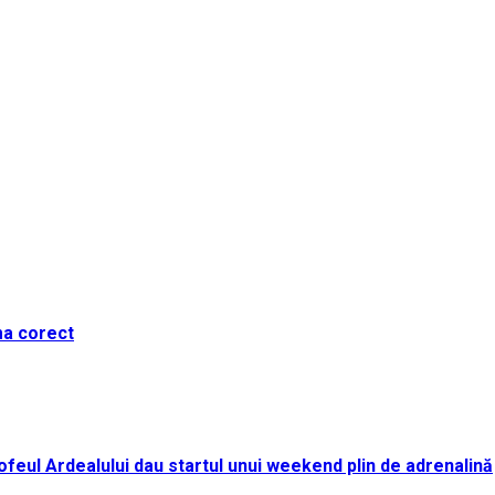
ma corect
i Trofeul Ardealului dau startul unui weekend plin de adrenalină