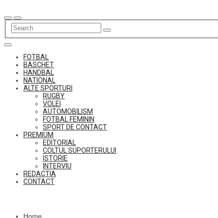
Skip
to
content
FOTBAL
BASCHET
HANDBAL
NATIONAL
ALTE SPORTURI
RUGBY
VOLEI
AUTOMOBILISM
FOTBAL FEMININ
SPORT DE CONTACT
PREMIUM
EDITORIAL
COLTUL SUPORTERULUI
ISTORIE
INTERVIU
REDACTIA
CONTACT
Home