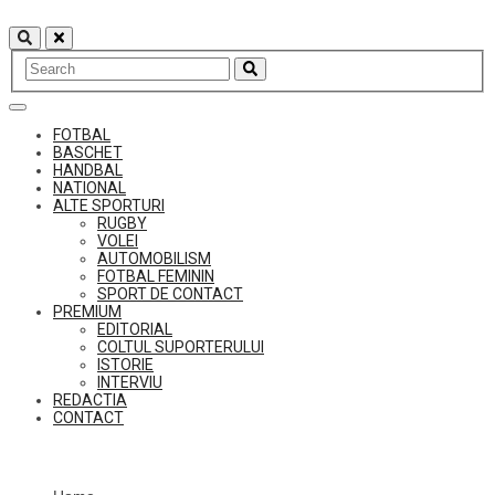
Skip
to
content
FOTBAL
BASCHET
HANDBAL
NATIONAL
ALTE SPORTURI
RUGBY
VOLEI
AUTOMOBILISM
FOTBAL FEMININ
SPORT DE CONTACT
PREMIUM
EDITORIAL
COLTUL SUPORTERULUI
ISTORIE
INTERVIU
REDACTIA
CONTACT