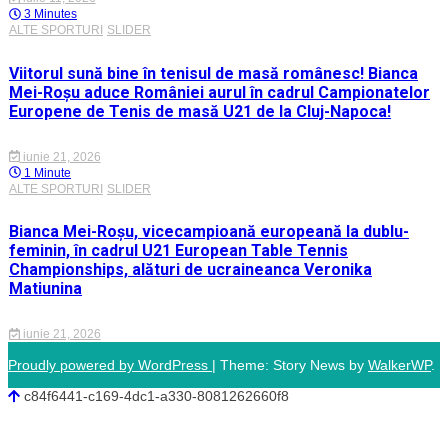
3 Minutes
ALTE SPORTURI
SLIDER
Viitorul sună bine în tenisul de masă românesc! Bianca
Mei-Roșu aduce României aurul în cadrul Campionatelor
Europene de Tenis de masă U21 de la Cluj-Napoca!
iunie 21, 2026
1 Minute
ALTE SPORTURI
SLIDER
Bianca Mei-Roșu, vicecampioană europeană la dublu-
feminin, în cadrul U21 European Table Tennis
Championships, alături de ucraineanca Veronika
Matiunina
iunie 21, 2026
Proudly powered by WordPress
|
Theme: Story News by
WalkerWP
.
c84f6441-c169-4dc1-a330-8081262660f8