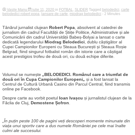
Vasile Manu
iulie 11, 2020
in
FOTBAL
,
SLIDER
Tagged
belodedici
,
carte
belodedici robert popa
,
lansare de carte
,
miodrag belodedici
- 2 Minutes
Tânărul jurnalist clujean
Robert Popa
, absolvent al catedrei de
jurnalism din cadrul Facultății de Știițe Politice, Administrative și ale
Comunicării din cadrul Universității Babeș-Bolyai a lansat o carte
dedicată legendarului
Miodrag Belodedici
, dublu câștigător al
Cupei Campionilor Europeni cu Steaua București și Steaua Roșie
Belgrad, fiind singurul fotbalist român din istorie care a câștigat
acest prestigios trofeu de două ori, cu două echipe diferite.
Volumul se numește
„
BELODEDICI. Românul care a triumfat de
două ori în Cupa Campionilor Europeni
„
și a fost lansat la
Centrul de Cultură Urbană Casino din Parcul Central, fiind transmis
online pe Facebook.
Despre carte au vorbit poetul
Ioan Ivașcu
și jurnalistul clujean de la
Făclia de Cluj,
Demostene Șofron
.
„În puțin peste 100 de pagini veți descoperi momente minunate din
viața unui sportiv care a dus numele României pe cele mai înalte
culmi ale succesului.