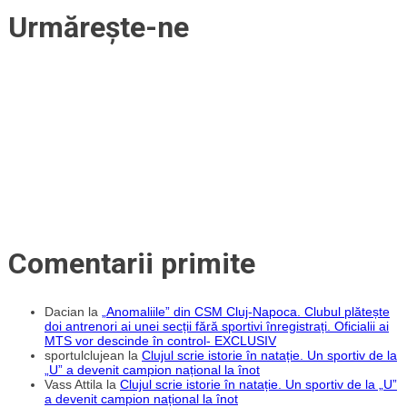
Urmărește-ne
Comentarii primite
Dacian
la
„Anomaliile” din CSM Cluj-Napoca. Clubul plătește
doi antrenori ai unei secții fără sportivi înregistrați. Oficialii ai
MTS vor descinde în control- EXCLUSIV
sportulclujean
la
Clujul scrie istorie în natație. Un sportiv de la
„U” a devenit campion național la înot
Vass Attila
la
Clujul scrie istorie în natație. Un sportiv de la „U”
a devenit campion național la înot