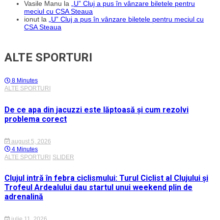
Vasile Manu
la
„U” Cluj a pus în vânzare biletele pentru
meciul cu CSA Steaua
ionut
la
„U” Cluj a pus în vânzare biletele pentru meciul cu
CSA Steaua
ALTE SPORTURI
8 Minutes
ALTE SPORTURI
De ce apa din jacuzzi este lăptoasă și cum rezolvi
problema corect
august 5, 2026
4 Minutes
ALTE SPORTURI
SLIDER
Clujul intră în febra ciclismului: Turul Ciclist al Clujului și
Trofeul Ardealului dau startul unui weekend plin de
adrenalină
iulie 11, 2026