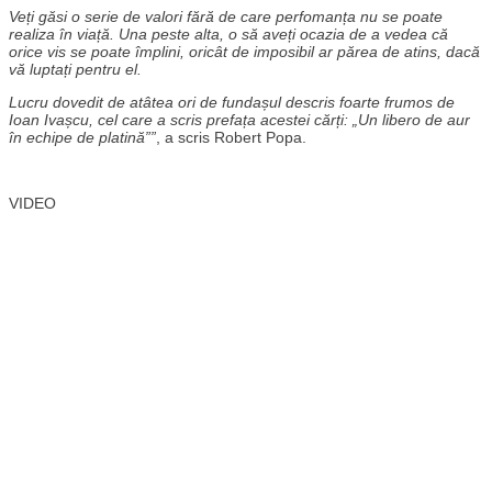
Veți găsi o serie de valori fără de care perfomanța nu se poate
realiza în viață. Una peste alta, o să aveți ocazia de a vedea că
orice vis se poate împlini, oricât de imposibil ar părea de atins, dacă
vă luptați pentru el.
Lucru dovedit de atâtea ori de fundașul descris foarte frumos de
Ioan Ivașcu, cel care a scris prefața acestei cărți: „Un libero de aur
în echipe de platină””
, a scris Robert Popa.
VIDEO