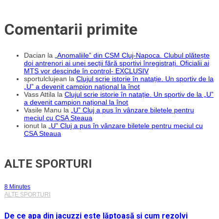
Comentarii primite
Dacian
la
„Anomaliile” din CSM Cluj-Napoca. Clubul plătește
doi antrenori ai unei secții fără sportivi înregistrați. Oficialii ai
MTS vor descinde în control- EXCLUSIV
sportulclujean
la
Clujul scrie istorie în natație. Un sportiv de la
„U” a devenit campion național la înot
Vass Attila
la
Clujul scrie istorie în natație. Un sportiv de la „U”
a devenit campion național la înot
Vasile Manu
la
„U” Cluj a pus în vânzare biletele pentru
meciul cu CSA Steaua
ionut
la
„U” Cluj a pus în vânzare biletele pentru meciul cu
CSA Steaua
ALTE SPORTURI
8 Minutes
ALTE SPORTURI
De ce apa din jacuzzi este lăptoasă și cum rezolvi