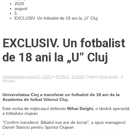
2020
august
5
EXCLUSIV. Un fotbalist de 18 ani la „U” Cluj
EXCLUSIV. Un fotbalist
de 18 ani la „U” Cluj
sportulclujean
august 5, 2020
in
FOTBAL
,
SLIDER
Tagged
mihai doghi
- 0
Minutes
Universitatea Cluj a transferat un fotbalist de 18 ani de la
Academia de fotbal Viitorul Cluj.
Este vorba de mijlocașul defensiv
Mihai Dolghi,
o tânără speranță
a fotbalului clujean
”Confirm transferul. Băiatul mai are de lucrat”
, a spus managerul
Daniel Stanciu pentru Sportul Clujean.