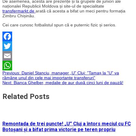
De asemenea, acesta are prezențe și la grupele de juniori ale
naționalei Republicii Moldova și site-ul de specialitate
transfermarkt.de
arată că acesta a bifat un meci pentru formația
Zimbru Chișinău.
Cei care cunosc fotbalistul spun că e puternic fizic și serios.
Facebook
Twitter
Email
Navigare
Previous:
Daniel Stanciu, manager „U” Cluj: ”Tamaș la ”U” va
WhatsApp
rămâne unul din cele mai importante transferuri”
Next:
Bianca Ghelber, medalie de aur după cinci luni de pauză!
în
Related Posts
articole
Remontada de trei puncte! „U” Cluj a întors meciul cu FC
Botoșani și a bifat prima victorie pe teren propriu