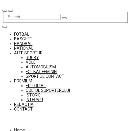
Skip
to
content
FOTBAL
BASCHET
HANDBAL
NATIONAL
ALTE SPORTURI
RUGBY
VOLEI
AUTOMOBILISM
FOTBAL FEMININ
SPORT DE CONTACT
PREMIUM
EDITORIAL
COLTUL SUPORTERULUI
ISTORIE
INTERVIU
REDACTIA
CONTACT
Home