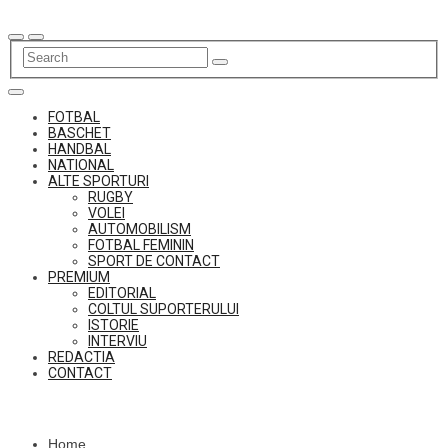
Skip
to
content
FOTBAL
BASCHET
HANDBAL
NATIONAL
ALTE SPORTURI
RUGBY
VOLEI
AUTOMOBILISM
FOTBAL FEMININ
SPORT DE CONTACT
PREMIUM
EDITORIAL
COLTUL SUPORTERULUI
ISTORIE
INTERVIU
REDACTIA
CONTACT
Home