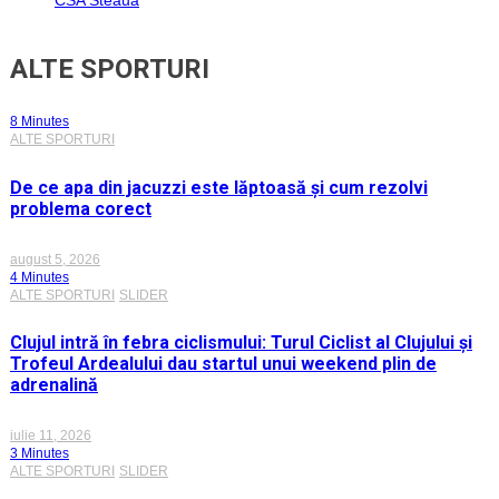
CSA Steaua
ALTE SPORTURI
8 Minutes
ALTE SPORTURI
De ce apa din jacuzzi este lăptoasă și cum rezolvi
problema corect
august 5, 2026
4 Minutes
ALTE SPORTURI
SLIDER
Clujul intră în febra ciclismului: Turul Ciclist al Clujului și
Trofeul Ardealului dau startul unui weekend plin de
adrenalină
iulie 11, 2026
3 Minutes
ALTE SPORTURI
SLIDER