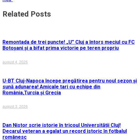
articole
Related Posts
Remontada de trei puncte! „U” Cluj a întors meciul cu FC
Botoșani și a bifat prima victorie pe teren propriu
august 4, 2026
U-BT Cluj-Napoca începe pregătirea pentru noul sezon și
sună adunarea! Amicale tari cu echipe din
România,Turcia și Grecia
august 3, 2026
Dan Nistor scrie istorie în tricoul Universității Cluj!
Decarul veteran a egalat un record istoric în fotbalul
românesc