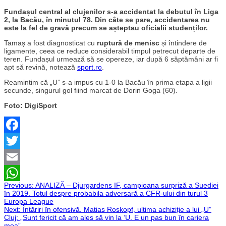
Fundașul central al clujenilor s-a accidentat la debutul în Liga
2, la Bacău, în minutul 78.
Din câte se pare, accidentarea nu
este la fel de gravă precum se așteptau oficialii studenților.
Tamaș a fost diagnosticat cu
ruptură de menisc
și întindere de
ligamente, ceea ce reduce considerabil timpul petrecut departe de
teren. Fundașul urmează să se opereze, iar după 6 săptămâni ar fi
apt să revină, notează
sport.ro
.
Reamintim că „U” s-a impus cu 1-0 la Bacău în prima etapa a ligii
secunde, singurul gol fiind marcat de Dorin Goga (60).
Foto: DigiSport
Facebook
Twitter
Email
Navigare
Previous:
ANALIZĂ – Djurgardens IF, campioana surpriză a Suediei
WhatsApp
în 2019. Totul despre probabila adversară a CFR-ului din turul 3
Europa League
în
Next:
Întăriri în ofensivă. Matias Roskopf, ultima achiziție a lui „U”
Cluj: „Sunt fericit că am ales să vin la ‘U. E un pas bun în cariera
mea”