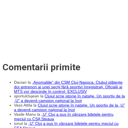
Comentarii primite
Dacian
la
„Anomaliile” din CSM Cluj-Napoca. Clubul plătește
doi antrenori ai unei secții fără sportivi înregistrați. Oficialii ai
MTS vor descinde în control- EXCLUSIV
sportulclujean
la
Clujul scrie istorie în natație. Un sportiv de la
„U” a devenit campion național la înot
Vass Attila
la
Clujul scrie istorie în natație. Un sportiv de la „U”
a devenit campion național la înot
Vasile Manu
la
„U” Cluj a pus în vânzare biletele pentru
meciul cu CSA Steaua
ionut
la
„U” Cluj a pus în vânzare biletele pentru meciul cu