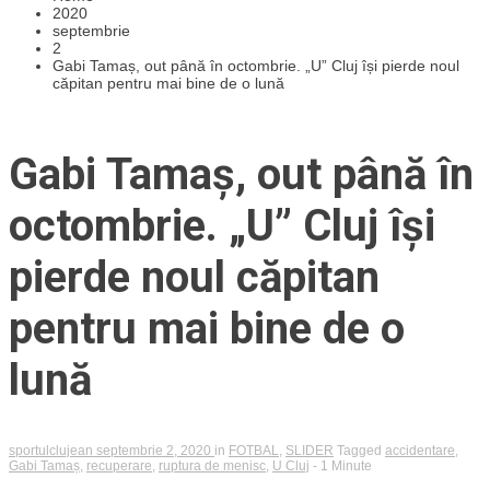
2020
septembrie
2
Gabi Tamaș, out până în octombrie. „U” Cluj își pierde noul
căpitan pentru mai bine de o lună
Gabi Tamaș, out până în
octombrie. „U” Cluj își
pierde noul căpitan
pentru mai bine de o
lună
sportulclujean
septembrie 2, 2020
in
FOTBAL
,
SLIDER
Tagged
accidentare
,
Gabi Tamaș
,
recuperare
,
ruptura de menisc
,
U Cluj
- 1 Minute