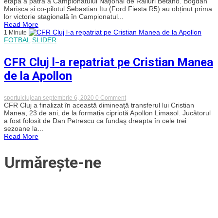
etapa a patra a Campionatului Naţional de Raliuri Betano. Bogdan
Bogdan
Marișca și co-pilotul Sebastian Itu (Ford Fiesta R5) au obținut prima
Marișca
lor victorie stagională în Campionatul...
a
Read More
câstigat
1 Minute
Raliul
FOTBAL
SLIDER
Iașului:
„Este
cea
CFR Cluj l-a repatriat pe Cristian Manea
mai
amară
de la Apollon
victorie
pe
care
am
on
sportulclujean
septembrie 6, 2020
0 Comment
avut-
CFR
CFR Cluj a finalizat în această dimineață transferul lui Cristian
o,
Cluj
Manea, 23 de ani, de la formația cipriotă Apollon Limasol. Jucătorul
nu
l-
a fost folosit de Dan Petrescu ca fundaş dreapta în cele trei
prea
a
sezoane la...
mă
repatriat
pot
Read More
pe
bucura
Cristian
de
Manea
ea”
Urmărește-ne
de
la
Apollon