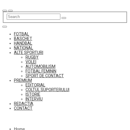
Skip
to
content
FOTBAL
BASCHET
HANDBAL
NATIONAL
ALTE SPORTURI
RUGBY
VOLEI
AUTOMOBILISM
FOTBAL FEMININ
SPORT DE CONTACT
PREMIUM
EDITORIAL
COLTUL SUPORTERULUI
ISTORIE
INTERVIU
REDACTIA
CONTACT
Home