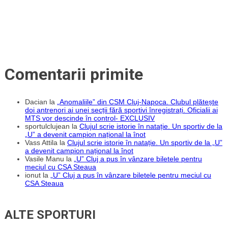
Comentarii primite
Dacian
la
„Anomaliile” din CSM Cluj-Napoca. Clubul plătește
doi antrenori ai unei secții fără sportivi înregistrați. Oficialii ai
MTS vor descinde în control- EXCLUSIV
sportulclujean
la
Clujul scrie istorie în natație. Un sportiv de la
„U” a devenit campion național la înot
Vass Attila
la
Clujul scrie istorie în natație. Un sportiv de la „U”
a devenit campion național la înot
Vasile Manu
la
„U” Cluj a pus în vânzare biletele pentru
meciul cu CSA Steaua
ionut
la
„U” Cluj a pus în vânzare biletele pentru meciul cu
CSA Steaua
ALTE SPORTURI