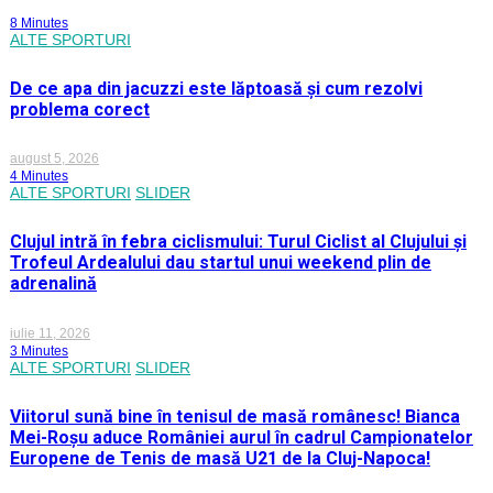
8 Minutes
ALTE SPORTURI
De ce apa din jacuzzi este lăptoasă și cum rezolvi
problema corect
august 5, 2026
4 Minutes
ALTE SPORTURI
SLIDER
Clujul intră în febra ciclismului: Turul Ciclist al Clujului și
Trofeul Ardealului dau startul unui weekend plin de
adrenalină
iulie 11, 2026
3 Minutes
ALTE SPORTURI
SLIDER
Viitorul sună bine în tenisul de masă românesc! Bianca
Mei-Roșu aduce României aurul în cadrul Campionatelor
Europene de Tenis de masă U21 de la Cluj-Napoca!