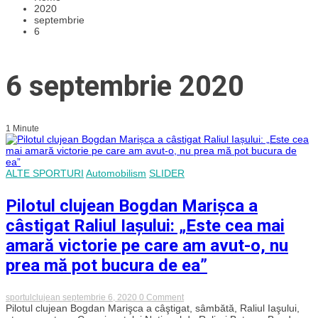
2020
septembrie
6
6 septembrie 2020
1 Minute
ALTE SPORTURI
Automobilism
SLIDER
Pilotul clujean Bogdan Marișca a
câstigat Raliul Iașului: „Este cea mai
amară victorie pe care am avut-o, nu
prea mă pot bucura de ea”
on
sportulclujean
septembrie 6, 2020
0 Comment
Pilotul
Pilotul clujean Bogdan Marişca a câştigat, sâmbătă, Raliul Iaşului,
clujean