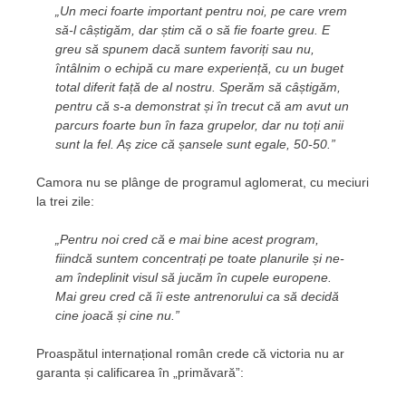
„Un meci foarte important pentru noi, pe care vrem
să-l câștigăm, dar știm că o să fie foarte greu. E
greu să spunem dacă suntem favoriți sau nu,
întâlnim o echipă cu mare experiență, cu un buget
total diferit față de al nostru. Sperăm să câștigăm,
pentru că s-a demonstrat și în trecut că am avut un
parcurs foarte bun în faza grupelor, dar nu toți anii
sunt la fel. Aș zice că șansele sunt egale, 50-50.”
Camora nu se plânge de programul aglomerat, cu meciuri
la trei zile:
„Pentru noi cred că e mai bine acest program,
fiindcă suntem concentrați pe toate planurile și ne-
am îndeplinit visul să jucăm în cupele europene.
Mai greu cred că îi este antrenorului ca să decidă
cine joacă și cine nu.”
Proaspătul internațional român crede că victoria nu ar
garanta și calificarea în „primăvară”: