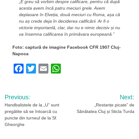
„E greu să vorbim despre calificare, pentru că după
acesta avem încă patru meciuri grele. Avem
deplasare în Elveția, două meciuri cu Roma, așa că
nu aș crede deja în deciderea calificării. Ar fi o
victorie importantă, clar, dar nu e nimic decisiv și nu
va însemna calificarea în primăvara europeană.”
Foto: captură de imagine Facebook CFR 1907 Cluj-
Napoca
Facebook
Twitter
Email
WhatsApp
Navigare
Previous:
Next:
în
Handbalistele de la „U” sunt
„Restanțe picate” de
pregătite să se întoarcă cu
Sănătatea Cluj și Sticla Turda
articole
puncte din turneul de la Sf.
Gheorghe