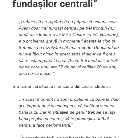
fundașilor centrali”
„Trebuie să ne rugăm să nu pățească nimeni ceva.
Avem doar trei fundași centrali pe trei fronturi (n.r.
după accidentarea lui Mike Cestor cu FC Voluntari),
e o problemă gravă în momentul acesta la club și
trebuie să o rezolvăm cât mai repede. Deocamdată
nu s-a făcut nimic în acest sens și sigur va fi greu
să rezistăm până la final. Avem trei fundași centrali,
dintre care unul are 37 de ani și celălalt 20 de ani,
deci nu va fi ușor.”
S-a lămurit și situația financiară din cadrul clubului:
„În acest moment nu sunt probleme cu banii la club
și e important și acest aspect, că jucătorii sunt cu
banii la zi. Dar în situațiile de genul trebuie să lași
banii pe plan secund și să te gândești la fotbal,
pentru a face performanță.”
„În situația de față, cu problemele de lot pe care le