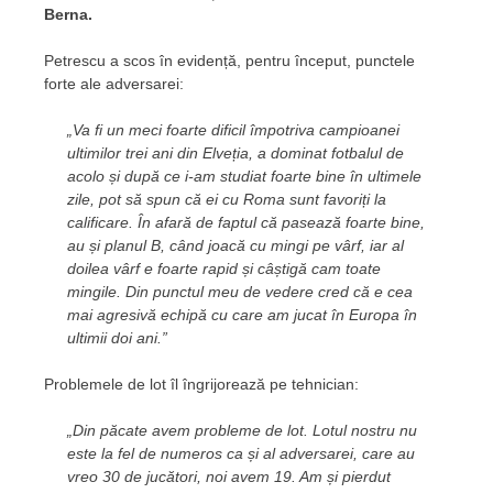
Berna.
Petrescu a scos în evidență, pentru început, punctele
forte ale adversarei:
„Va fi un meci foarte dificil împotriva campioanei
ultimilor trei ani din Elveția, a dominat fotbalul de
acolo și după ce i-am studiat foarte bine în ultimele
zile, pot să spun că ei cu Roma sunt favoriți la
calificare. În afară de faptul că pasează foarte bine,
au și planul B, când joacă cu mingi pe vârf, iar al
doilea vârf e foarte rapid și câștigă cam toate
mingile. Din punctul meu de vedere cred că e cea
mai agresivă echipă cu care am jucat în Europa în
ultimii doi ani.”
Problemele de lot îl îngrijorează pe tehnician:
„Din păcate avem probleme de lot. Lotul nostru nu
este la fel de numeros ca și al adversarei, care au
vreo 30 de jucători, noi avem 19. Am și pierdut