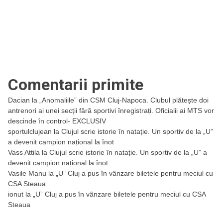
Comentarii primite
Dacian
la
„Anomaliile” din CSM Cluj-Napoca. Clubul plătește doi
antrenori ai unei secții fără sportivi înregistrați. Oficialii ai MTS vor
descinde în control- EXCLUSIV
sportulclujean
la
Clujul scrie istorie în natație. Un sportiv de la „U”
a devenit campion național la înot
Vass Attila
la
Clujul scrie istorie în natație. Un sportiv de la „U” a
devenit campion național la înot
Vasile Manu
la
„U” Cluj a pus în vânzare biletele pentru meciul cu
CSA Steaua
ionut
la
„U” Cluj a pus în vânzare biletele pentru meciul cu CSA
Steaua