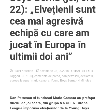
22): „Elvețienii sunt
cea mai agresivă
echipă cu care am
jucat în Europa în
ultimii doi ani”
Bucsi Krisztian
octombrie 28, 2020
in
FOTBAL
,
SLIDER
Tagged
CFR Cluj
,
conferinta de presa
,
dan petrescu
,
declaratii
,
europa league
,
mario camora
,
Young Boys Berna
- 4 Minutes
Dan Petrescu și fundașul Mario Camora au prefațat
duelul de joi seara, din grupa A a UEFA Europa
League împotriva elvețienilor de la Young Boys