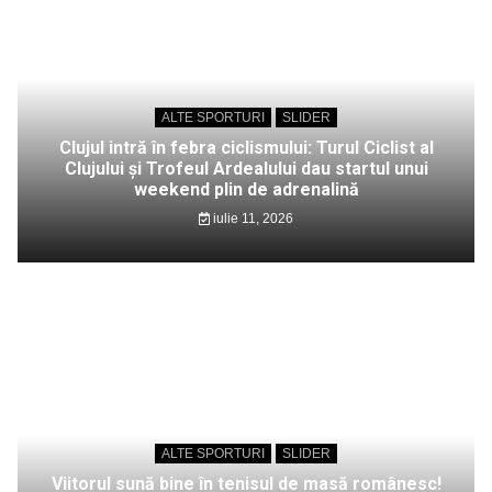
ALTE SPORTURI
SLIDER
Clujul intră în febra ciclismului: Turul Ciclist al
Clujului și Trofeul Ardealului dau startul unui
weekend plin de adrenalină
iulie 11, 2026
ALTE SPORTURI
SLIDER
Viitorul sună bine în tenisul de masă românesc!