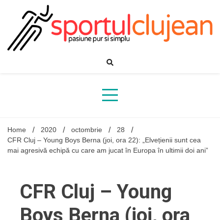
Skip
to
content
Home
2020
octombrie
28
CFR Cluj – Young Boys Berna (joi, ora 22): „Elvețienii sunt cea
mai agresivă echipă cu care am jucat în Europa în ultimii doi ani”
CFR Cluj – Young
Boys Berna (joi, ora