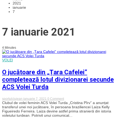
2021
ianuarie
7
7 ianuarie 2021
4 Minutes
VOLEI
O jucătoare din „Țara Cafelei”
completează lotul divizionarei secunde
ACS Volei Turda
on
sportulclujean
ianuarie 7, 2021
0 Comment
O
Clubul de volei feminin ACS Volei Turda „Cristina Pîrv” a anunțat
jucătoare
transferul unei noi jucătoare, în persoana braziliencei Laiza Kelly
din
Figueiredo Ferreira. Laiza devine astfel prima stranieră din istoria
„Țara
voleiului turdean. Potrivit unui comunicat...
Cafelei”