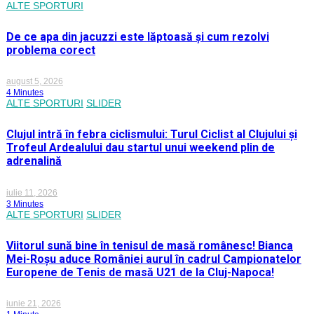
ALTE SPORTURI
De ce apa din jacuzzi este lăptoasă și cum rezolvi
problema corect
august 5, 2026
4 Minutes
ALTE SPORTURI
SLIDER
Clujul intră în febra ciclismului: Turul Ciclist al Clujului și
Trofeul Ardealului dau startul unui weekend plin de
adrenalină
iulie 11, 2026
3 Minutes
ALTE SPORTURI
SLIDER
Viitorul sună bine în tenisul de masă românesc! Bianca
Mei-Roșu aduce României aurul în cadrul Campionatelor
Europene de Tenis de masă U21 de la Cluj-Napoca!
iunie 21, 2026