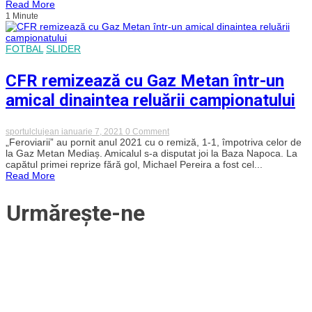
Read More
completează
1 Minute
lotul
divizionarei
secunde
ACS
FOTBAL
SLIDER
Volei
Turda
CFR remizează cu Gaz Metan într-un
amical dinaintea reluării campionatului
on
sportulclujean
ianuarie 7, 2021
0 Comment
CFR
„Feroviarii” au pornit anul 2021 cu o remiză, 1-1, împotriva celor de
remizează
la Gaz Metan Mediaș. Amicalul s-a disputat joi la Baza Napoca. La
cu
capătul primei reprize fără gol, Michael Pereira a fost cel...
Gaz
Read More
Metan
într-
un
Urmărește-ne
amical
dinaintea
reluării
campionatului