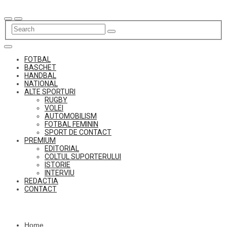
Skip
to
content
FOTBAL
BASCHET
HANDBAL
NATIONAL
ALTE SPORTURI
RUGBY
VOLEI
AUTOMOBILISM
FOTBAL FEMININ
SPORT DE CONTACT
PREMIUM
EDITORIAL
COLTUL SUPORTERULUI
ISTORIE
INTERVIU
REDACTIA
CONTACT
Home