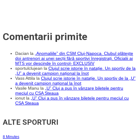
Comentarii primite
Dacian
la
„Anomaliile” din CSM Cluj-Napoca. Clubul plătește
doi antrenori ai unei secții fără sportivi înregistrați. Oficialii ai
MTS vor descinde în control- EXCLUSIV
sportulclujean
la
Clujul scrie istorie în natație. Un sportiv de la
„U” a devenit campion național la înot
Vass Attila
la
Clujul scrie istorie în natație. Un sportiv de la „U”
a devenit campion național la înot
Vasile Manu
la
„U” Cluj a pus în vânzare biletele pentru
meciul cu CSA Steaua
ionut
la
„U” Cluj a pus în vânzare biletele pentru meciul cu
CSA Steaua
ALTE SPORTURI
8 Minutes