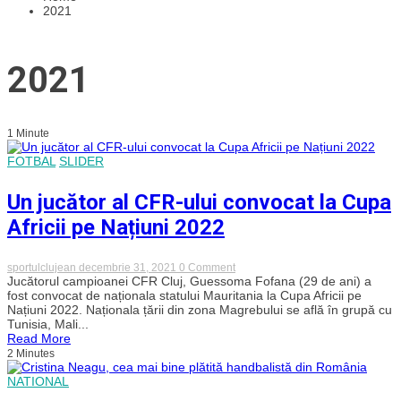
2021
2021
1 Minute
FOTBAL
SLIDER
Un jucător al CFR-ului convocat la Cupa
Africii pe Națiuni 2022
on
sportulclujean
decembrie 31, 2021
0 Comment
Un
Jucătorul campioanei CFR Cluj, Guessoma Fofana (29 de ani) a
jucător
fost convocat de naționala statului Mauritania la Cupa Africii pe
al
Națiuni 2022. Naționala țării din zona Magrebului se află în grupă cu
CFR-
Tunisia, Mali...
ului
Read More
convocat
2 Minutes
la
Cupa
Africii
NATIONAL
pe