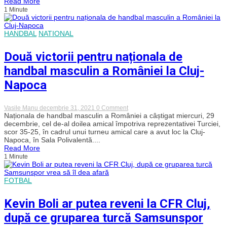
Read More
încheiat
1 Minute
2021
cu
o
victorie
HANDBAL
NATIONAL
și
o
calificare
Două victorii pentru naționala de
în
„Final
handbal masculin a României la Cluj-
Four-
ul”
Napoca
Cupei
României
on
Vasile Manu
decembrie 31, 2021
0 Comment
Două
Naționala de handbal masculin a României a câștigat miercuri, 29
victorii
decembrie, cel de-al doilea amical împotriva reprezentativei Turciei,
pentru
scor 35-25, în cadrul unui turneu amical care a avut loc la Cluj-
naționala
Napoca, în Sala Polivalentă....
de
Read More
handbal
1 Minute
masculin
a
României
la
FOTBAL
Cluj-
Napoca
Kevin Boli ar putea reveni la CFR Cluj,
după ce gruparea turcă Samsunspor