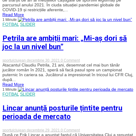
la
parcursul anului 2021. În ciuda situației pandemiei globale de
CS
COVID-19 și restricțiile aferente,...
„U”
Read More
Cluj
1 Minute
au
FOTBAL
SLIDER
adunat
248
de
Petrila are ambiții mari: „Mi-aș dori să
medalii
în
joc la un nivel bun”
2021
on
sportulclujean
decembrie 30, 2021
0 Comment
Petrila
Atacantul Claudiu Petrila, 21 ani, desemnat cel mai bun tânăr
are
jucător român în 2021, speră să facă pasul spre un campionat
ambiții
puternic în cariera sa. Jucătorul a impresionat în tricoul lui CFR Cluj,
mari:
după...
„Mi-
Read More
aș
1 Minute
dori
FOTBAL
SLIDER
să
joc
la
Lincar anunță posturile țintite pentru
un
nivel
perioada de mercato
bun”
on
sportulclujean
decembrie 29, 2021
0 Comment
Lincar
După ce Erik Lincar a anunțat faptul că Universitatea Cluj a renunțat