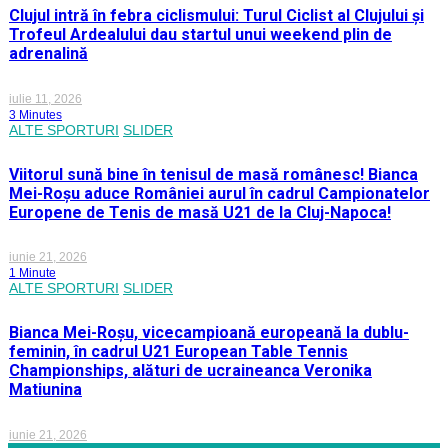
Clujul intră în febra ciclismului: Turul Ciclist al Clujului și
Trofeul Ardealului dau startul unui weekend plin de
adrenalină
iulie 11, 2026
3 Minutes
ALTE SPORTURI
SLIDER
Viitorul sună bine în tenisul de masă românesc! Bianca
Mei-Roșu aduce României aurul în cadrul Campionatelor
Europene de Tenis de masă U21 de la Cluj-Napoca!
iunie 21, 2026
1 Minute
ALTE SPORTURI
SLIDER
Bianca Mei-Roșu, vicecampioană europeană la dublu-
feminin, în cadrul U21 European Table Tennis
Championships, alături de ucraineanca Veronika
Matiunina
iunie 21, 2026