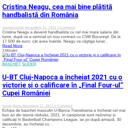
Națiuni
Cristina Neagu, cea mai bine plătită
2022
handbalistă din România
on
sportulclujean
decembrie 31, 2021
0 Comment
Cristina
Cristina Neagu a devenit handbalista cu cel mai mare salariu din
Neagu,
lume, după ce a semnat un nou contract cu CSM Bucureşti. De la
cea
17.500 de euro, cât avea înainte, Neagu va câştiga lunar...
mai
Read More
bine
3 Minutes
plătită
handbalistă
din
România
BASCHET
SLIDER
U-BT Cluj-Napoca a încheiat 2021 cu o
victorie și o calificare în „Final Four-ul”
Cupei României
on
Vasile Manu
decembrie 31, 2021
0 Comment
U-
Echipa de baschet masculin U-Banca Transilvania a încheiat cel mai
BT
bun an din istoria clubului, 2021, în campionat sunt neînvinși și
Cluj-
calificați în Basketball Champions League, iar joi după-amiază, 30
Napoca
decembrie, au încheiat cu...
a