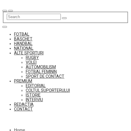
Skip
to
content
FOTBAL
BASCHET
HANDBAL
NATIONAL
ALTE SPORTURI
RUGBY
VOLEI
AUTOMOBILISM
FOTBAL FEMININ
SPORT DE CONTACT
PREMIUM
EDITORIAL
COLTUL SUPORTERULUI
ISTORIE
INTERVIU
REDACTIA
CONTACT
Home