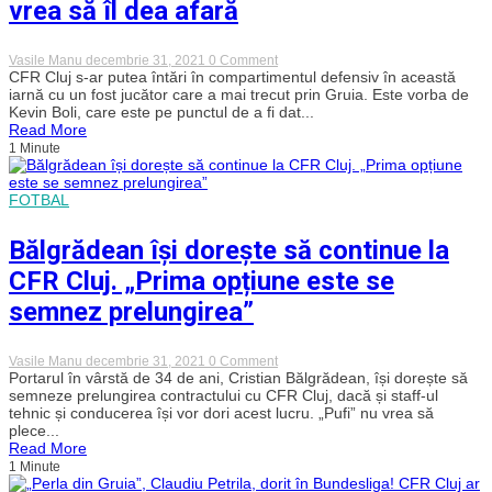
vrea să îl dea afară
on
Vasile Manu
decembrie 31, 2021
0 Comment
Kevin
CFR Cluj s-ar putea întări în compartimentul defensiv în această
Boli
iarnă cu un fost jucător care a mai trecut prin Gruia. Este vorba de
ar
Kevin Boli, care este pe punctul de a fi dat...
putea
Read More
reveni
1 Minute
la
CFR
Cluj,
după
FOTBAL
ce
gruparea
Bălgrădean își dorește să continue la
turcă
Samsunspor
CFR Cluj. „Prima opțiune este se
vrea
să
semnez prelungirea”
îl
dea
afară
on
Vasile Manu
decembrie 31, 2021
0 Comment
Bălgrădean
Portarul în vârstă de 34 de ani, Cristian Bălgrădean, își dorește să
își
semneze prelungirea contractului cu CFR Cluj, dacă și staff-ul
dorește
tehnic și conducerea își vor dori acest lucru. „Pufi” nu vrea să
să
plece...
continue
Read More
la
1 Minute
CFR
Cluj.