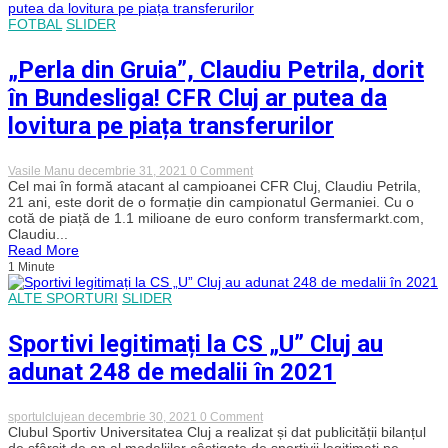
„Prima
opțiune
FOTBAL
SLIDER
este
se
semnez
„Perla din Gruia”, Claudiu Petrila, dorit
prelungirea”
în Bundesliga! CFR Cluj ar putea da
lovitura pe piața transferurilor
on
Vasile Manu
decembrie 31, 2021
0 Comment
„Perla
Cel mai în formă atacant al campioanei CFR Cluj, Claudiu Petrila,
din
21 ani, este dorit de o formație din campionatul Germaniei. Cu o
Gruia”,
cotă de piață de 1.1 milioane de euro conform transfermarkt.com,
Claudiu
Claudiu...
Petrila,
Read More
dorit
1 Minute
în
Bundesliga!
CFR
ALTE SPORTURI
SLIDER
Cluj
ar
Sportivi legitimați la CS „U” Cluj au
putea
da
adunat 248 de medalii în 2021
lovitura
pe
piața
transferurilor
on
sportulclujean
decembrie 30, 2021
0 Comment
Sportivi
Clubul Sportiv Universitatea Cluj a realizat și dat publicității bilanțul
legitimați
de sfârșit de an al medaliilor câștigate de sportivii legitimați pe