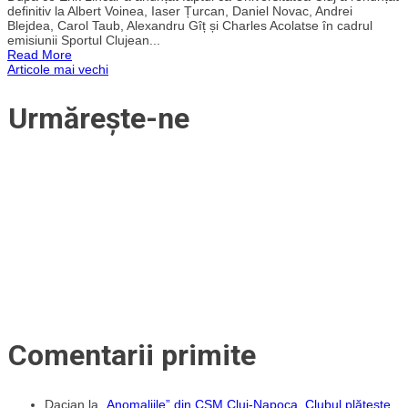
anunță
definitiv la Albert Voinea, Iaser Țurcan, Daniel Novac, Andrei
posturile
Blejdea, Carol Taub, Alexandru Gîț și Charles Acolatse în cadrul
țintite
emisiunii Sportul Clujean...
pentru
Read More
perioada
Navigare
Articole mai vechi
de
mercato
în
Urmărește-ne
articole
Comentarii primite
Dacian
la
„Anomaliile” din CSM Cluj-Napoca. Clubul plătește