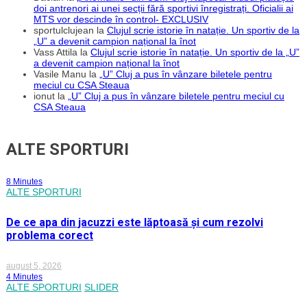
doi antrenori ai unei secții fără sportivi înregistrați. Oficialii ai
MTS vor descinde în control- EXCLUSIV
sportulclujean
la
Clujul scrie istorie în natație. Un sportiv de la
„U” a devenit campion național la înot
Vass Attila
la
Clujul scrie istorie în natație. Un sportiv de la „U”
a devenit campion național la înot
Vasile Manu
la
„U” Cluj a pus în vânzare biletele pentru
meciul cu CSA Steaua
ionut
la
„U” Cluj a pus în vânzare biletele pentru meciul cu
CSA Steaua
ALTE SPORTURI
8 Minutes
ALTE SPORTURI
De ce apa din jacuzzi este lăptoasă și cum rezolvi
problema corect
august 5, 2026
4 Minutes
ALTE SPORTURI
SLIDER