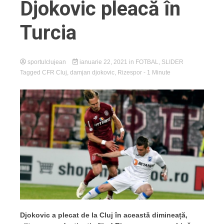
Djokovic pleacă în
Turcia
sportulclujean
ianuarie 22, 2021
in
FOTBAL
,
SLIDER
Tagged
CFR Cluj
,
damjan djokovic
,
Rizespor
- 1 Minute
Djokovic a plecat de la Cluj în această dimineață,