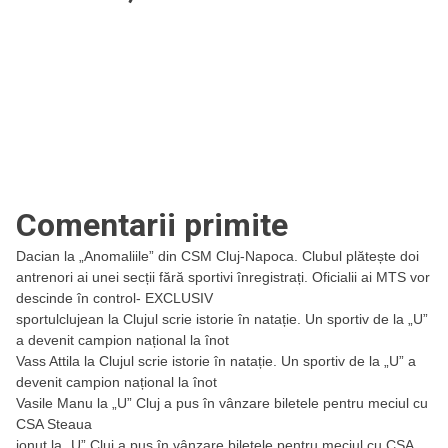
Comentarii primite
Dacian
la
„Anomaliile” din CSM Cluj-Napoca. Clubul plătește doi
antrenori ai unei secții fără sportivi înregistrați. Oficialii ai MTS vor
descinde în control- EXCLUSIV
sportulclujean
la
Clujul scrie istorie în natație. Un sportiv de la „U”
a devenit campion național la înot
Vass Attila
la
Clujul scrie istorie în natație. Un sportiv de la „U” a
devenit campion național la înot
Vasile Manu
la
„U” Cluj a pus în vânzare biletele pentru meciul cu
CSA Steaua
ionut
la
„U” Cluj a pus în vânzare biletele pentru meciul cu CSA