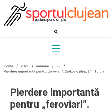
Skip
to
content
Home
2021
ianuarie
22
Pierdere importantă pentru „feroviari”. Djokovic pleacă în Turcia
Pierdere importantă
pentru „feroviari”.