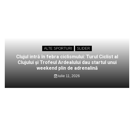
ALTE SPORTURI
SLIDER
Clujul intră în febra ciclismului: Turul Ciclist al
Clujului și Trofeul Ardealului dau startul unui
weekend plin de adrenalină
iulie 11, 2026