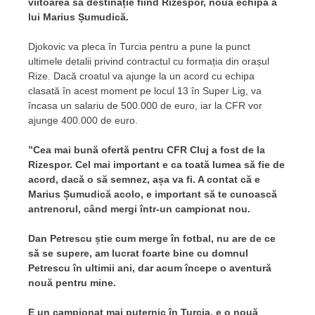
viitoarea sa destinație fiind Rizespor, noua echipă a
lui Marius Șumudică.
Djokovic va pleca în Turcia pentru a pune la punct
ultimele detalii privind contractul cu formația din orașul
Rize. Dacă croatul va ajunge la un acord cu echipa
clasată în acest moment pe locul 13 în Super Lig, va
încasa un salariu de 500.000 de euro, iar la CFR vor
ajunge 400.000 de euro.
”Cea mai bună ofertă pentru CFR Cluj a fost de la
Rizespor. Cel mai important e ca toată lumea să fie de
acord, dacă o să semnez, așa va fi. A contat că e
Marius Șumudică acolo, e important să te cunoască
antrenorul, când mergi într-un campionat nou.
Dan Petrescu știe cum merge în fotbal, nu are de ce
să se supere, am lucrat foarte bine cu domnul
Petrescu în ultimii ani, dar acum începe o aventură
nouă pentru mine.
E un campionat mai puternic în Turcia, e o nouă