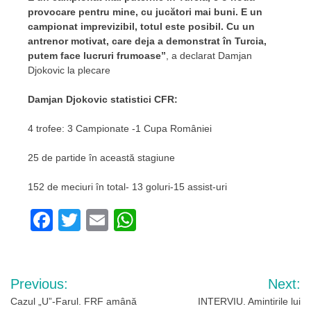
provocare pentru mine, cu jucători mai buni. E un
campionat imprevizibil, totul este posibil. Cu un
antrenor motivat, care deja a demonstrat în Turcia,
putem face lucruri frumoase”
, a declarat Damjan
Djokovic la plecare
Damjan Djokovic statistici CFR:
4 trofee: 3 Campionate -1 Cupa României
25 de partide în această stagiune
152 de meciuri în total- 13 goluri-15 assist-uri
Facebook
Twitter
Email
WhatsApp
Navigare
Previous:
Next:
în
Cazul „U”-Farul. FRF amână
INTERVIU. Amintirile lui