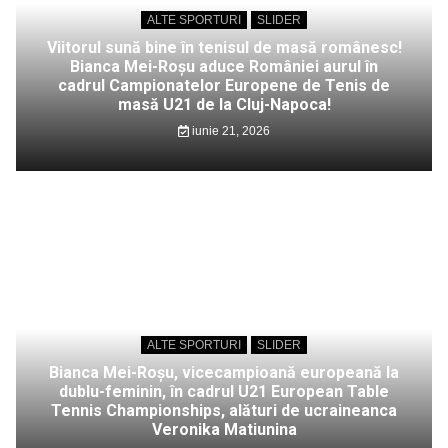
ALTE SPORTURI
SLIDER
Viitorul sună bine în tenisul de masă românesc!
Bianca Mei-Roșu aduce României aurul în
cadrul Campionatelor Europene de Tenis de
masă U21 de la Cluj-Napoca!
iunie 21, 2026
ALTE SPORTURI
SLIDER
Bianca Mei-Roșu, vicecampioană europeană la
dublu-feminin, în cadrul U21 European Table
Tennis Championships, alături de ucraineanca
Veronika Matiunina