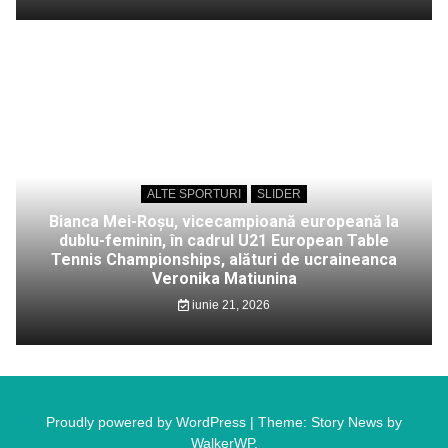
ALTE SPORTURI
SLIDER
Bianca Mei-Roșu, vicecampioană europeană la
dublu-feminin, în cadrul U21 European Table
Tennis Championships, alături de ucraineanca
Veronika Matiunina
iunie 21, 2026
Proudly powered by WordPress
|
Theme: Story News by
WalkerWP
.