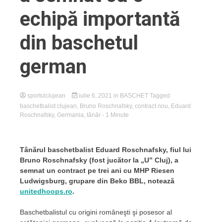
echipă importantă
din baschetul
german
sportulclujean
iulie 6, 2021
in
BASCHET
Tagged
baschetbalist clujean
,
Bruno Roschnafsky
,
contract nou
,
Eduard
Roschnafsky
,
Germania
,
tânăr
- 1 Minute
Tânărul baschetbalist Eduard Roschnafsky, fiul lui
Bruno Roschnafsky (fost jucător la „U” Cluj), a
semnat un contract pe trei ani cu MHP Riesen
Ludwigsburg, grupare din Beko BBL, notează
unitedhoops.ro
.
Baschetbalistul cu origini româneşti şi posesor al