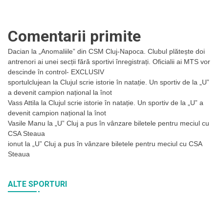
Comentarii primite
Dacian
la
„Anomaliile” din CSM Cluj-Napoca. Clubul plătește doi
antrenori ai unei secții fără sportivi înregistrați. Oficialii ai MTS vor
descinde în control- EXCLUSIV
sportulclujean
la
Clujul scrie istorie în natație. Un sportiv de la „U”
a devenit campion național la înot
Vass Attila
la
Clujul scrie istorie în natație. Un sportiv de la „U” a
devenit campion național la înot
Vasile Manu
la
„U” Cluj a pus în vânzare biletele pentru meciul cu
CSA Steaua
ionut
la
„U” Cluj a pus în vânzare biletele pentru meciul cu CSA
Steaua
ALTE SPORTURI