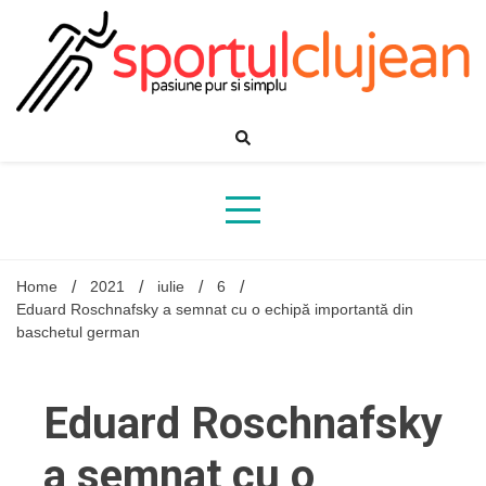
Skip
to
content
Home
2021
iulie
6
Eduard Roschnafsky a semnat cu o echipă importantă din
baschetul german
Eduard Roschnafsky
a semnat cu o