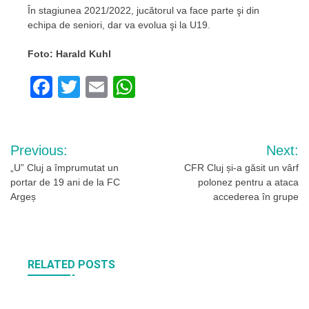
În stagiunea 2021/2022, jucătorul va face parte şi din
echipa de seniori, dar va evolua şi la U19.
Foto: Harald Kuhl
Facebook
Twitter
Email
WhatsApp
Navigare
Previous:
Next:
în
„U” Cluj a împrumutat un
CFR Cluj și-a găsit un vârf
portar de 19 ani de la FC
polonez pentru a ataca
articole
Argeș
accederea în grupe
RELATED POSTS