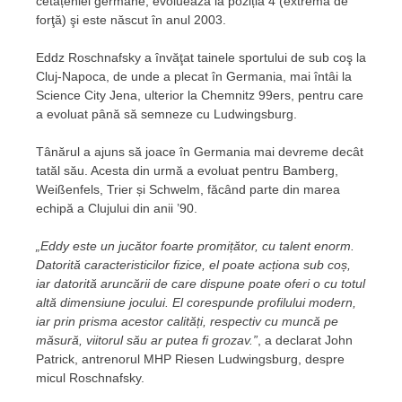
cetățeniei germane, evoluează la poziția 4 (extremă de
forţă) şi este născut în anul 2003.
Eddz Roschnafsky a învăţat tainele sportului de sub coş la
Cluj-Napoca, de unde a plecat în Germania, mai întâi la
Science City Jena, ulterior la Chemnitz 99ers, pentru care
a evoluat până să semneze cu Ludwingsburg.
Tânărul a ajuns să joace în Germania mai devreme decât
tatăl său. Acesta din urmă a evoluat pentru Bamberg,
Weißenfels, Trier și Schwelm, făcând parte din marea
echipă a Clujului din anii ’90.
„Eddy este un jucător foarte promițător, cu talent enorm.
Datorită caracteristicilor fizice, el poate acționa sub coș,
iar datorită aruncării de care dispune poate oferi o cu totul
altă dimensiune jocului. El corespunde profilului modern,
iar prin prisma acestor calități, respectiv cu muncă pe
măsură, viitorul său ar putea fi grozav.”
, a declarat John
Patrick, antrenorul MHP Riesen Ludwingsburg, despre
micul
Roschnafsky.