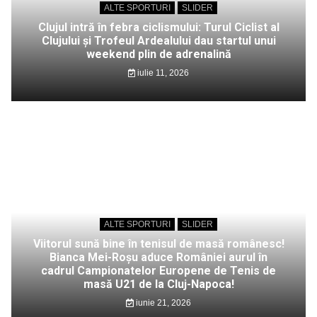
ALTE SPORTURI
SLIDER
Clujul intră în febra ciclismului: Turul Ciclist al
Clujului și Trofeul Ardealului dau startul unui
weekend plin de adrenalină
iulie 11, 2026
ALTE SPORTURI
SLIDER
Viitorul sună bine în tenisul de masă românesc!
Bianca Mei-Roșu aduce României aurul în
cadrul Campionatelor Europene de Tenis de
masă U21 de la Cluj-Napoca!
iunie 21, 2026