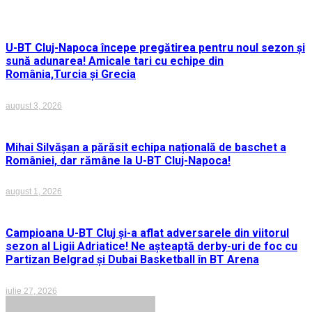
U-BT Cluj-Napoca începe pregătirea pentru noul sezon și
sună adunarea! Amicale tari cu echipe din
România,Turcia și Grecia
august 3, 2026
Mihai Silvășan a părăsit echipa națională de baschet a
României, dar rămâne la U-BT Cluj-Napoca!
august 1, 2026
Campioana U-BT Cluj și-a aflat adversarele din viitorul
sezon al Ligii Adriatice! Ne așteaptă derby-uri de foc cu
Partizan Belgrad și Dubai Basketball în BT Arena
iulie 27, 2026