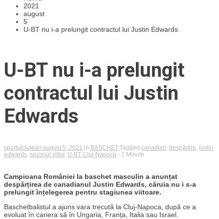
2021
august
5
U-BT nu i-a prelungit contractul lui Justin Edwards
U-BT nu i-a prelungit
contractul lui Justin
Edwards
sportulclujean
august 5, 2021
in
BASCHET
Tagged
canadian
,
despărțire
,
justin
edwards
,
sezonul viitor
,
U-BT Cluj-Napoca
- 1 Minute
Campioana României la baschet masculin a anunțat
despărțirea de canadianul Justin Edwards, căruia nu i s-a
prelungit înțelegerea pentru stagiunea viitoare.
Baschetbalistul a ajuns vara trecută la Cluj-Napoca, după ce a
evoluat în cariera să în Ungaria, Franța, Italia sau Israel.