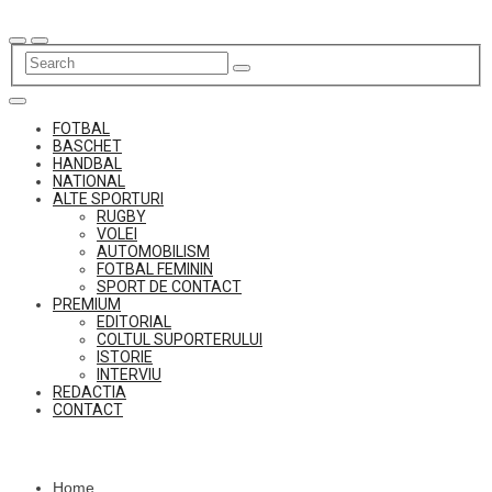
Skip
to
content
FOTBAL
BASCHET
HANDBAL
NATIONAL
ALTE SPORTURI
RUGBY
VOLEI
AUTOMOBILISM
FOTBAL FEMININ
SPORT DE CONTACT
PREMIUM
EDITORIAL
COLTUL SUPORTERULUI
ISTORIE
INTERVIU
REDACTIA
CONTACT
Home