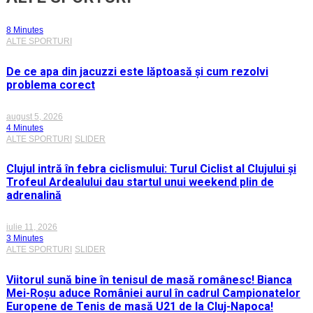
8 Minutes
ALTE SPORTURI
De ce apa din jacuzzi este lăptoasă și cum rezolvi
problema corect
august 5, 2026
4 Minutes
ALTE SPORTURI
SLIDER
Clujul intră în febra ciclismului: Turul Ciclist al Clujului și
Trofeul Ardealului dau startul unui weekend plin de
adrenalină
iulie 11, 2026
3 Minutes
ALTE SPORTURI
SLIDER
Viitorul sună bine în tenisul de masă românesc! Bianca
Mei-Roșu aduce României aurul în cadrul Campionatelor
Europene de Tenis de masă U21 de la Cluj-Napoca!