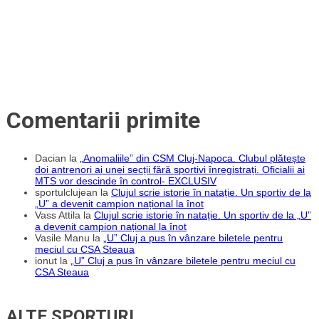
Comentarii primite
Dacian
la
„Anomaliile” din CSM Cluj-Napoca. Clubul plătește
doi antrenori ai unei secții fără sportivi înregistrați. Oficialii ai
MTS vor descinde în control- EXCLUSIV
sportulclujean
la
Clujul scrie istorie în natație. Un sportiv de la
„U” a devenit campion național la înot
Vass Attila
la
Clujul scrie istorie în natație. Un sportiv de la „U”
a devenit campion național la înot
Vasile Manu
la
„U” Cluj a pus în vânzare biletele pentru
meciul cu CSA Steaua
ionut
la
„U” Cluj a pus în vânzare biletele pentru meciul cu
CSA Steaua
ALTE SPORTURI