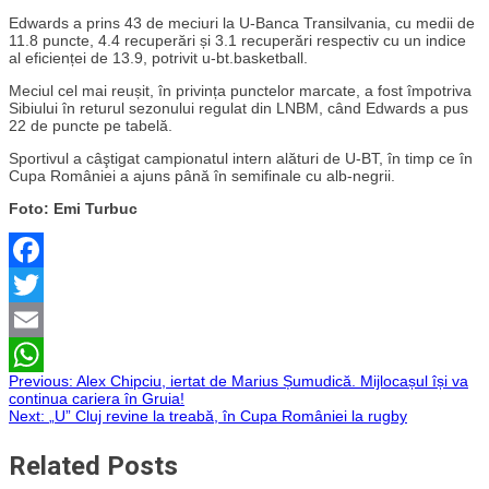
Edwards a prins 43 de meciuri la U-Banca Transilvania, cu medii de
11.8 puncte, 4.4 recuperări și 3.1 recuperări respectiv cu un indice
al eficienței de 13.9, potrivit u-bt.basketball.
Meciul cel mai reușit, în privința punctelor marcate, a fost împotriva
Sibiului în returul sezonului regulat din LNBM, când Edwards a pus
22 de puncte pe tabelă.
Sportivul a câştigat campionatul intern alături de U-BT, în timp ce în
Cupa României a ajuns până în semifinale cu alb-negrii.
Foto: Emi Turbuc
Facebook
Twitter
Email
Navigare
Previous:
Alex Chipciu, iertat de Marius Șumudică. Mijlocașul își va
WhatsApp
continua cariera în Gruia!
Next:
„U” Cluj revine la treabă, în Cupa României la rugby
în
Related Posts
articole