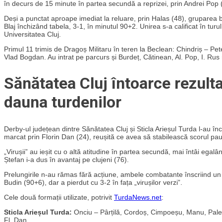
în decurs de 15 minute în partea secundă a reprizei, prin Andrei Pop 
Deși a punctat aproape imediat la reluare, prin Halas (48), gruparea bi
Blaj închizând tabela, 3-1, în minutul 90+2. Unirea s-a calificat în turul
Universitatea Cluj.
Primul 11 trimis de Dragoș Militaru în teren la Beclean: Chindriș – Pet
Vlad Bogdan. Au intrat pe parcurs și Burdeț, Cătinean, Al. Pop, I. Rus
Sănătatea Cluj întoarce rezultat
dauna turdenilor
Derby-ul județean dintre Sănătatea Cluj și Sticla Arieșul Turda l-au în
marcat prin Florin Dan (24), reușită ce avea să stabilească scorul pau
„Virușii” au ieșit cu o altă atitudine în partea secundă, mai întâi egal
Ștefan i-a dus în avantaj pe clujeni (76).
Prelungirile n-au rămas fără acțiune, ambele combatante înscriind un n
Budin (90+6), dar a pierdut cu 3-2 în fața „virușilor verzi”.
Cele două formații utilizate, potrivit
TurdaNews.net
:
Sticla Arieșul Turda:
Onciu – Pârțilă, Cordoș, Cimpoeșu, Manu, Paleo
Fl. Dan.