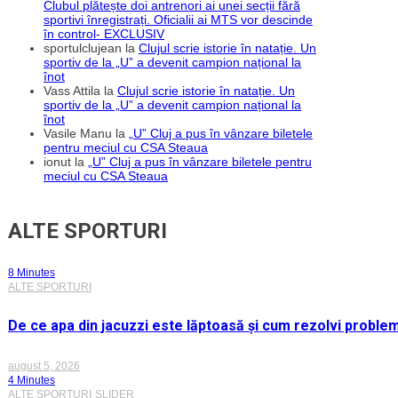
Clubul plătește doi antrenori ai unei secții fără
sportivi înregistrați. Oficialii ai MTS vor descinde
în control- EXCLUSIV
sportulclujean
la
Clujul scrie istorie în natație. Un
sportiv de la „U” a devenit campion național la
înot
Vass Attila
la
Clujul scrie istorie în natație. Un
sportiv de la „U” a devenit campion național la
înot
Vasile Manu
la
„U” Cluj a pus în vânzare biletele
pentru meciul cu CSA Steaua
ionut
la
„U” Cluj a pus în vânzare biletele pentru
meciul cu CSA Steaua
ALTE SPORTURI
8 Minutes
ALTE SPORTURI
De ce apa din jacuzzi este lăptoasă și cum rezolvi proble
august 5, 2026
4 Minutes
ALTE SPORTURI
SLIDER