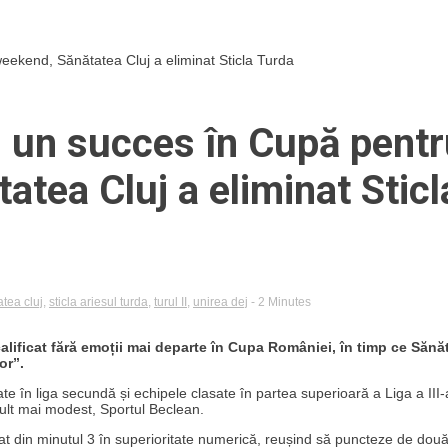
weekend, Sănătatea Cluj a eliminat Sticla Turda
cu un succes în Cupă pent
atea Cluj a eliminat Sticl
tea cluj
,
sticla ariesul turda
,
turul II
,
unirea dej
- 2 Minutes
calificat fără emoții mai departe în Cupa României, în timp ce Sănă
or”.
ate în liga secundă și echipele clasate în partea superioară a Liga a III-
ult mai modest, Sportul Beclean.
t din minutul 3 în superioritate numerică, reușind să puncteze de două