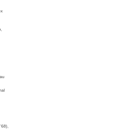
ex
p,
 au
nal
’68),