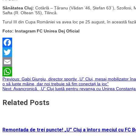
Sănătatea Cluj:
Cotârlă – Țăranu (Vădan ’46, Ștefan 63`), Szollosi, 
Safta (R. Oltean ’55), Tilincă.
Turul III din Cupa României va avea loc pe 25 august, în această fază
Foto: Instagram FC Unirea Dej Oficial
Facebook
Twitter
Email
Navigare
Previous:
Gabi Giurgiu, director sportiv „U” Cluj, mesaj mobilizator în
WhatsApp
o să lupte mâine, dar noi trebuie să fim conectați la joc”
Next:
Avancronică. „U” Cluj luptă pentru revanșa cu Unirea Constanța
în
Related Posts
articole
Remontada de trei puncte! „U” Cluj a întors meciul cu FC Bo