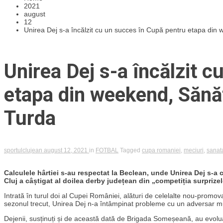
2021
august
12
Unirea Dej s-a încălzit cu un succes în Cupă pentru etapa din 
Unirea Dej s-a încălzit 
etapa din weekend, Sănăt
Turda
sportulclujean
august 12, 2021
in
FOTBAL
Tagged
cupa romaniei
,
meciuri
,
sanata
Calculele hârtiei s-au respectat la Beclean, unde Unirea Dej s-a 
Cluj a câștigat al doilea derby județean din „competiția surprizel
Intrată în turul doi al Cupei României, alături de celelalte nou-promov
sezonul trecut, Unirea Dej n-a întâmpinat probleme cu un adversar m
Dejenii, susținuți și de această dată de Brigada Someșeană, au evolua