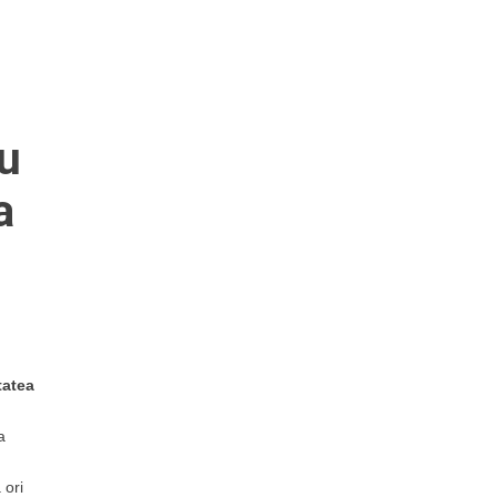
ru
a
tatea
a
 ori