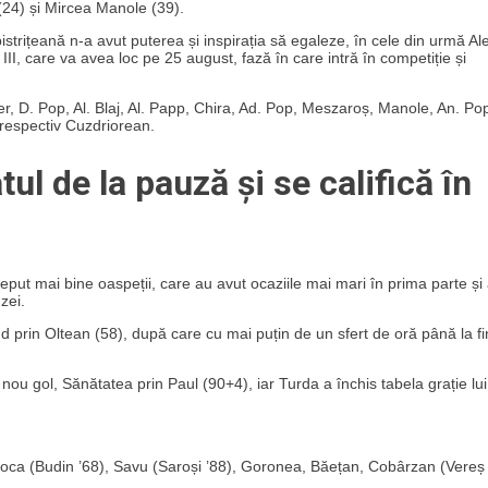
(24) și Mircea Manole (39).
strițeană n-a avut puterea și inspirația să egaleze, în cele din urmă Al
 III, care va avea loc pe 25 august, fază în care intră în competiție și
er, D. Pop, Al. Blaj, Al. Papp, Chira, Ad. Pop, Meszaroș, Manole, An. Po
 respectiv Cuzdriorean.
ul de la pauză și se califică în
ceput mai bine oaspeții, care au avut ocaziile mai mari în prima parte și
zei.
ând prin Oltean (58), după care cu mai puțin de un sfert de oră până la fi
ou gol, Sănătatea prin Paul (90+4), iar Turda a închis tabela grație lui
ca (Budin ’68), Savu (Saroși ’88), Goronea, Băețan, Cobârzan (Vereș 