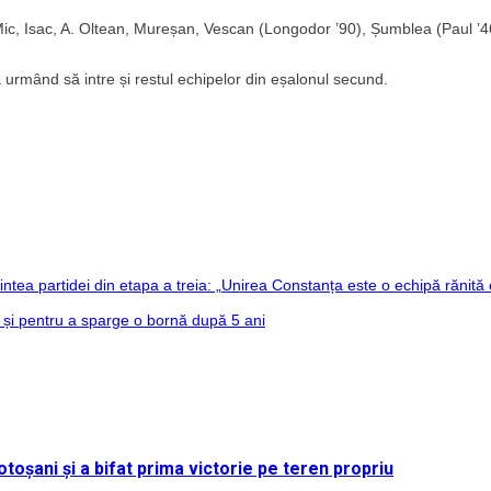
Mic, Isac, A. Oltean, Mureșan, Vescan (Longodor ’90), Șumblea (Paul ’4
 urmând să intre și restul echipelor din eșalonul secund.
aintea partidei din etapa a treia: „Unirea Constanța este o echipă rănită
 și pentru a sparge o bornă după 5 ani
toșani și a bifat prima victorie pe teren propriu