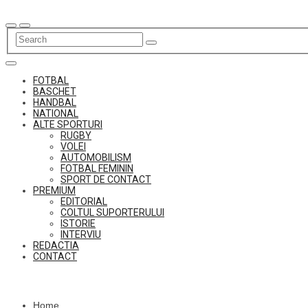
Skip
to
content
FOTBAL
BASCHET
HANDBAL
NATIONAL
ALTE SPORTURI
RUGBY
VOLEI
AUTOMOBILISM
FOTBAL FEMININ
SPORT DE CONTACT
PREMIUM
EDITORIAL
COLTUL SUPORTERULUI
ISTORIE
INTERVIU
REDACTIA
CONTACT
Home