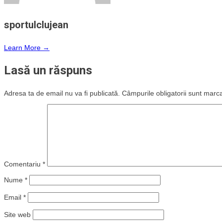
sportulclujean
Learn More →
Lasă un răspuns
Adresa ta de email nu va fi publicată.
Câmpurile obligatorii sunt marc
Comentariu
*
Nume
*
Email
*
Site web