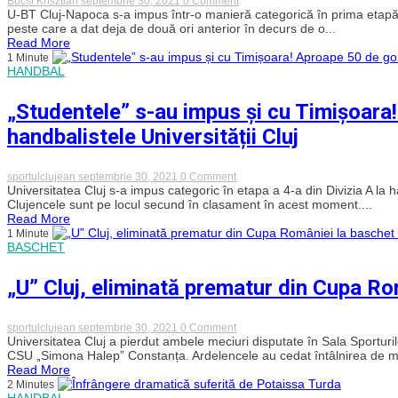
Bucsi Krisztian
septembrie 30, 2021
0 Comment
U-
U-BT Cluj-Napoca s-a impus într-o manieră categorică în prima etapă
Banca
peste care a dat deja de două ori anterior în decurs de o...
Transilvania
Read More
„a
1 Minute
executat”
HANDBAL
Steaua
și
a
„Studentele” s-au impus și cu Timișoara!
încheiat
o
handbalistele Universității Cluj
săptămână
perfectă
în
fața
on
sportulclujean
septembrie 30, 2021
0 Comment
„militarilor”
„Studentele”
Universitatea Cluj s-a impus categoric în etapa a 4-a din Divizia A la
s-
Clujencele sunt pe locul secund în clasament în acest moment....
au
Read More
impus
1 Minute
și
BASCHET
cu
Timișoara!
Aproape
„U” Cluj, eliminată prematur din Cupa Ro
50
de
goluri
au
on
sportulclujean
septembrie 30, 2021
0 Comment
înscris
„U”
Universitatea Cluj a pierdut ambele meciuri disputate în Sala Sporturi
handbalistele
Cluj,
CSU „Simona Halep” Constanța. Ardelencele au cedat întâlnirea de mie
Universității
eliminată
Read More
Cluj
prematur
2 Minutes
din
HANDBAL