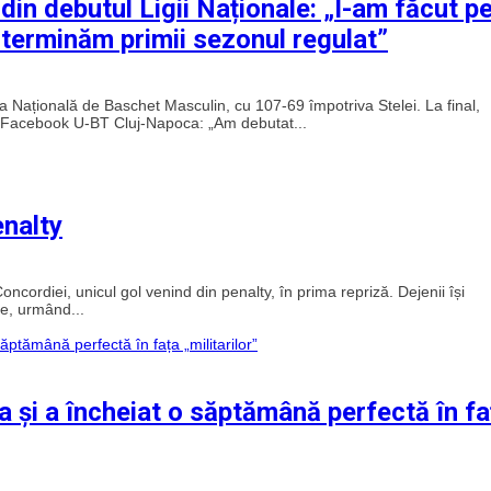
din debutul Ligii Naționale: „I-am făcut p
 terminăm primii sezonul regulat”
 Națională de Baschet Masculin, cu 107-69 împotriva Stelei. La final,
 de Facebook U-BT Cluj-Napoca: „Am debutat...
enalty
oncordiei, unicul gol venind din penalty, în prima repriză. Dejenii își
ie, urmând...
 și a încheiat o săptămână perfectă în fa