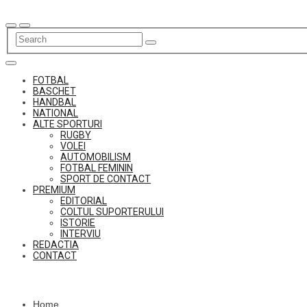
Skip
to
content
FOTBAL
BASCHET
HANDBAL
NATIONAL
ALTE SPORTURI
RUGBY
VOLEI
AUTOMOBILISM
FOTBAL FEMININ
SPORT DE CONTACT
PREMIUM
EDITORIAL
COLTUL SUPORTERULUI
ISTORIE
INTERVIU
REDACTIA
CONTACT
Home