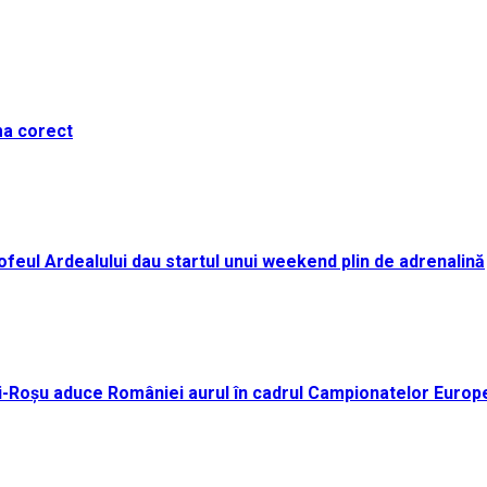
ma corect
i Trofeul Ardealului dau startul unui weekend plin de adrenalină
ei-Roșu aduce României aurul în cadrul Campionatelor Europ