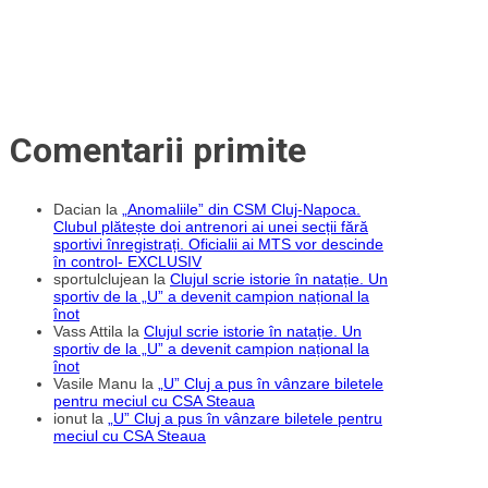
pentru
al
4-
lea
meci
consecutiv
Comentarii primite
Dacian
la
„Anomaliile” din CSM Cluj-Napoca.
Clubul plătește doi antrenori ai unei secții fără
sportivi înregistrați. Oficialii ai MTS vor descinde
în control- EXCLUSIV
sportulclujean
la
Clujul scrie istorie în natație. Un
sportiv de la „U” a devenit campion național la
înot
Vass Attila
la
Clujul scrie istorie în natație. Un
sportiv de la „U” a devenit campion național la
înot
Vasile Manu
la
„U” Cluj a pus în vânzare biletele
pentru meciul cu CSA Steaua
ionut
la
„U” Cluj a pus în vânzare biletele pentru
meciul cu CSA Steaua