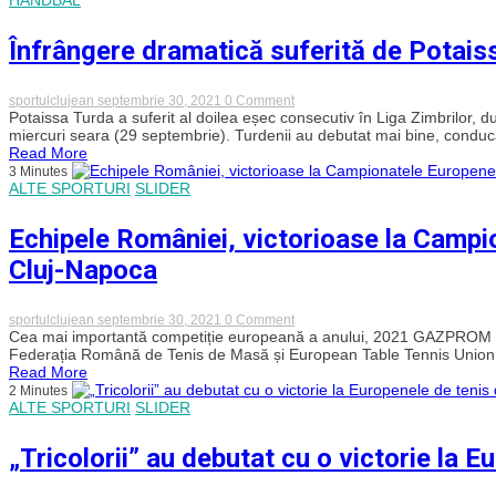
Cupa
României
la
Înfrângere dramatică suferită de Potais
baschet
feminin
on
sportulclujean
septembrie 30, 2021
0 Comment
Înfrângere
Potaissa Turda a suferit al doilea eșec consecutiv în Liga Zimbrilor, 
dramatică
miercuri seara (29 septembrie). Turdenii au debutat mai bine, conduc
suferită
Read More
de
3 Minutes
Potaissa
ALTE SPORTURI
SLIDER
Turda
Echipele României, victorioase la Campi
Cluj-Napoca
on
sportulclujean
septembrie 30, 2021
0 Comment
Echipele
Cea mai importantă competiție europeană a anului, 2021 GAZPROM 
României,
Federația Română de Tenis de Masă și European Table Tennis Union, 
victorioase
Read More
la
2 Minutes
Campionatele
ALTE SPORTURI
SLIDER
Europene
de
Tenis
„Tricolorii” au debutat cu o victorie la 
de
Masă
de