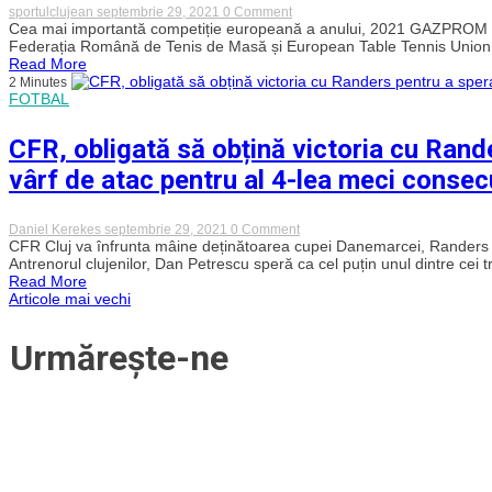
la
on
sportulclujean
septembrie 29, 2021
0 Comment
Cluj-
„Tricolorii”
Cea mai importantă competiție europeană a anului, 2021 GAZPROM 
Napoca
au
Federația Română de Tenis de Masă și European Table Tennis Union, 
debutat
Read More
cu
2 Minutes
o
FOTBAL
victorie
la
Europenele
CFR, obligată să obțină victoria cu Rander
de
tenis
vârf de atac pentru al 4-lea meci consec
de
masă
din
Cluj
on
Daniel Kerekes
septembrie 29, 2021
0 Comment
Napoca
CFR,
CFR Cluj va înfrunta mâine deținătoarea cupei Danemarcei, Rander
obligată
Antrenorul clujenilor, Dan Petrescu speră ca cel puțin unul dintre cei tr
să
Read More
obțină
Navigare
Articole mai vechi
victoria
cu
Randers
în
Urmărește-ne
pentru
a
articole
spera
la
calificare!
Clujenii
fără
vârf
de
atac