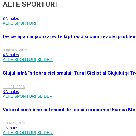
ALTE SPORTURI
8 Minutes
ALTE SPORTURI
De ce apa din jacuzzi este lăptoasă și cum rezolvi proble
august 5, 2026
4 Minutes
ALTE SPORTURI
SLIDER
Clujul intră în febra ciclismului: Turul Ciclist al Clujului ș
iulie 11, 2026
3 Minutes
ALTE SPORTURI
SLIDER
Viitorul sună bine în tenisul de masă românesc! Bianca M
iunie 21, 2026
1 Minute
ALTE SPORTURI
SLIDER