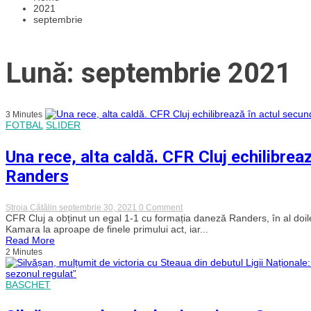
2021
septembrie
Lună: septembrie 2021
3 Minutes
FOTBAL
SLIDER
Una rece, alta caldă. CFR Cluj echilibrea
Randers
on
Stroia Cătălin
septembrie 30, 2021
0 Comment
Una
CFR Cluj a obținut un egal 1-1 cu formația daneză Randers, în al do
rece,
Kamara la aproape de finele primului act, iar...
alta
Read More
caldă.
2 Minutes
CFR
Cluj
echilibrează
BASCHET
în
actul
secund