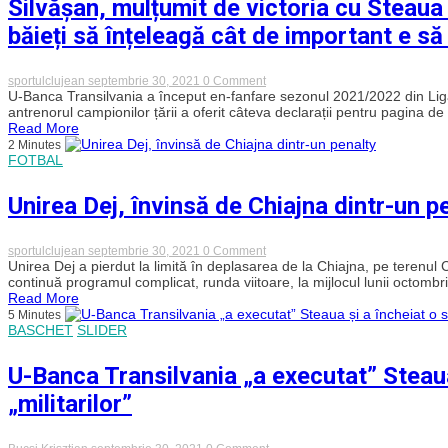
Silvășan, mulțumit de victoria cu Steaua 
și
obține
băieți să înțeleagă cât de important e să
un
egal
cu
Randers
on
sportulclujean
septembrie 30, 2021
0 Comment
Silvășan,
U-Banca Transilvania a început en-fanfare sezonul 2021/2022 din Liga
mulțumit
antrenorul campionilor țării a oferit câteva declarații pentru pagina
de
Read More
victoria
2 Minutes
cu
FOTBAL
Steaua
din
debutul
Unirea Dej, învinsă de Chiajna dintr-un p
Ligii
Naționale:
„I-
am
on
sportulclujean
septembrie 30, 2021
0 Comment
făcut
Unirea
Unirea Dej a pierdut la limită în deplasarea de la Chiajna, pe terenul C
pe
Dej,
continuă programul complicat, runda viitoare, la mijlocul lunii octombr
băieți
învinsă
Read More
să
de
5 Minutes
înțeleagă
Chiajna
BASCHET
SLIDER
cât
dintr-
de
un
important
penalty
U-Banca Transilvania „a executat” Steaua
e
să
„militarilor”
terminăm
primii
sezonul
regulat”
on