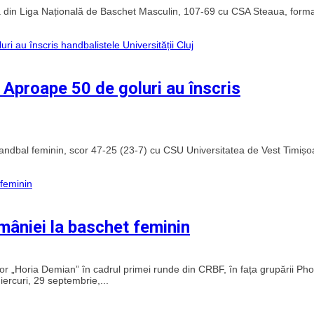
 din Liga Națională de Baschet Masculin, 107-69 cu CSA Steaua, forma
 Aproape 50 de goluri au înscris
 handbal feminin, scor 47-25 (23-7) cu CSU Universitatea de Vest Timișo
mâniei la baschet feminin
lor „Horia Demian” în cadrul primei runde din CRBF, în fața grupării Ph
rcuri, 29 septembrie,...