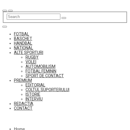
Skip
to
content
FOTBAL
BASCHET
HANDBAL
NATIONAL
ALTE SPORTURI
RUGBY
VOLEI
AUTOMOBILISM
FOTBAL FEMININ
SPORT DE CONTACT
PREMIUM
EDITORIAL
COLTUL SUPORTERULUI
ISTORIE
INTERVIU
REDACTIA
CONTACT
Home