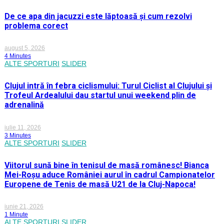
De ce apa din jacuzzi este lăptoasă și cum rezolvi
problema corect
august 5, 2026
4 Minutes
ALTE SPORTURI
SLIDER
Clujul intră în febra ciclismului: Turul Ciclist al Clujului și
Trofeul Ardealului dau startul unui weekend plin de
adrenalină
iulie 11, 2026
3 Minutes
ALTE SPORTURI
SLIDER
Viitorul sună bine în tenisul de masă românesc! Bianca
Mei-Roșu aduce României aurul în cadrul Campionatelor
Europene de Tenis de masă U21 de la Cluj-Napoca!
iunie 21, 2026
1 Minute
ALTE SPORTURI
SLIDER