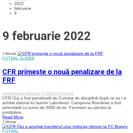
2022
februarie
9
9 februarie 2022
1 Minute
FOTBAL
SLIDER
CFR primește o nouă penalizare de la
FRF
on
sportulclujean
februarie 9, 2022
0 Comment
CFR
CFR Cluj a fost penalizată de Comisia de disciplină după ce nu i-a
primește
achitat datoria lui Iasmin Latovlevici. Campiona României a fost
o
amendată cu suma de 3000 de lei. Feroviarii au pierdut la
nouă
jumătatea...
penalizare
Read More
de
1 Minute
la
FRF
FOTBAL