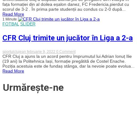
lui
fața formației din al doilea eșalon danez, FC Fredericia,pierdut cu
Tescan
scorul de 3-2 . În prima parte studenții au condus cu 2-0 după...
insuficientă
Read More
în
1 Minute
amicalul
FOTBAL
SLIDER
cu
Fredericia.
Danezii
CFR Cluj trimite un jucător în Liga a 2-a
au
întors
partida
după
on
sportulclujean
februarie 9, 2022
0 Comment
pauză,
CFR
CFR Cluj a ajuns la un acord pentru împrumutul lui Adrian Ionuț Ilie
iar
Cluj
(19 ani) la Politehnica Iași, formație pregătită de Costel Enache.
„U”
trimite
Poziția acestuia este de fundaș stânga, dar la nevoie poate evolua...
Cluj
un
Read More
pleacă
jucător
fără
în
victorie
Liga
Urmărește-ne
din
a
Antalya
2-
a