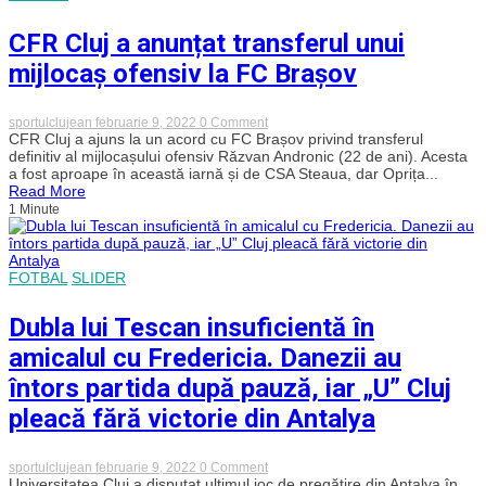
CFR Cluj a anunțat transferul unui
mijlocaș ofensiv la FC Brașov
on
sportulclujean
februarie 9, 2022
0 Comment
CFR
CFR Cluj a ajuns la un acord cu FC Brașov privind transferul
Cluj
definitiv al mijlocașului ofensiv Răzvan Andronic (22 de ani). Acesta
a
a fost aproape în această iarnă și de CSA Steaua, dar Oprița...
anunțat
Read More
transferul
1 Minute
unui
mijlocaș
ofensiv
la
FC
FOTBAL
SLIDER
Brașov
Dubla lui Tescan insuficientă în
amicalul cu Fredericia. Danezii au
întors partida după pauză, iar „U” Cluj
pleacă fără victorie din Antalya
on
sportulclujean
februarie 9, 2022
0 Comment
Dubla
Universitatea Cluj a disputat ultimul joc de pregătire din Antalya în