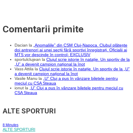
Comentarii primite
Dacian
la
„Anomaliile” din CSM Cluj-Napoca. Clubul plătește
doi antrenori ai unei secții fără sportivi înregistrați. Oficialii ai
MTS vor descinde în control- EXCLUSIV
sportulclujean
la
Clujul scrie istorie în natație. Un sportiv de la
„U” a devenit campion național la înot
Vass Attila
la
Clujul scrie istorie în natație. Un sportiv de la „U”
a devenit campion național la înot
Vasile Manu
la
„U” Cluj a pus în vânzare biletele pentru
meciul cu CSA Steaua
ionut
la
„U” Cluj a pus în vânzare biletele pentru meciul cu
CSA Steaua
ALTE SPORTURI
8 Minutes
ALTE SPORTURI