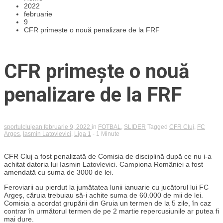
2022
februarie
9
CFR primește o nouă penalizare de la FRF
CFR primește o nouă
penalizare de la FRF
sportulclujean
februarie 9, 2022
in
FOTBAL
,
SLIDER
Tagged
CFR Cluj
,
FC
Arges
,
Iasmin Latovlevici
,
Liga 1
- 1 Minute
CFR Cluj a fost penalizată de Comisia de disciplină după ce nu i-a
achitat datoria lui Iasmin Latovlevici. Campiona României a fost
amendată cu suma de 3000 de lei.
Feroviarii au pierdut la jumătatea lunii ianuarie cu jucătorul lui FC
Argeș, căruia trebuiau să-i achite suma de 60.000 de mii de lei.
Comisia a acordat grupării din Gruia un termen de la 5 zile, în caz
contrar în următorul termen de pe 2 martie repercusiunile ar putea fi
mai dure.