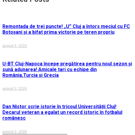
Remontada de trei puncte! „U” Cluj a întors meciul cu FC
Botoșani și a bifat prima victorie pe teren propriu
august 4, 2026
U-BT Cluj-Napoca începe pregătirea pentru noul sezon și
sună adunarea! Amicale tari cu echipe din
România,Turcia și Grecia
august 3, 2026
Dan Nistor scrie istorie în tricoul Universității Cluj!
Decarul veteran a egalat un record istoric în fotbalul
românesc
august 3, 2026