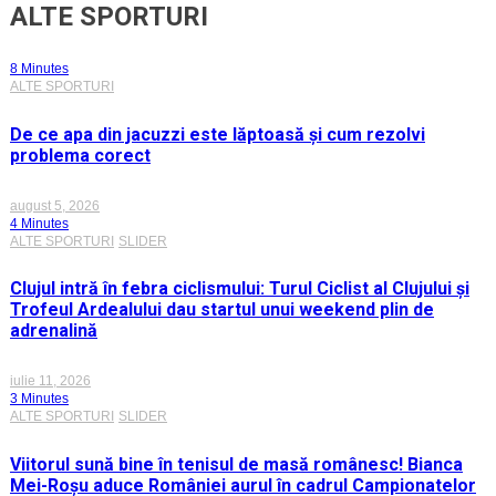
ALTE SPORTURI
8 Minutes
ALTE SPORTURI
De ce apa din jacuzzi este lăptoasă și cum rezolvi
problema corect
august 5, 2026
4 Minutes
ALTE SPORTURI
SLIDER
Clujul intră în febra ciclismului: Turul Ciclist al Clujului și
Trofeul Ardealului dau startul unui weekend plin de
adrenalină
iulie 11, 2026
3 Minutes
ALTE SPORTURI
SLIDER
Viitorul sună bine în tenisul de masă românesc! Bianca
Mei-Roșu aduce României aurul în cadrul Campionatelor