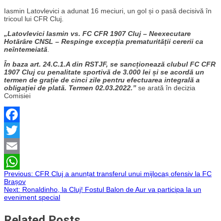
Iasmin Latovlevici a adunat 16 meciuri, un gol și o pasă decisivă în
tricoul lui CFR Cluj.
„Latovlevici Iasmin vs. FC CFR 1907 Cluj – Neexecutare
Hotărâre CNSL – Respinge excepția prematurității cererii ca
neîntemeiată
.
În baza art. 24.C.1.A din RSTJF, se sancționează clubul FC CFR
1907 Cluj cu penalitate sportivă de 3.000 lei și se acordă un
termen de grație de cinci zile pentru efectuarea integrală a
obligației de plată. Termen 02.03.2022.”
se arată în decizia
Comisiei
Facebook
Twitter
Email
Navigare
Previous:
CFR Cluj a anunțat transferul unui mijlocaș ofensiv la FC
WhatsApp
Brașov
Next:
Ronaldinho, la Cluj! Fostul Balon de Aur va participa la un
în
eveniment special
articole
Related Posts