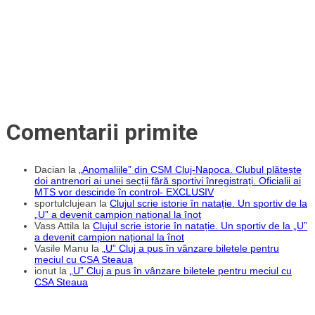
Comentarii primite
Dacian
la
„Anomaliile” din CSM Cluj-Napoca. Clubul plătește
doi antrenori ai unei secții fără sportivi înregistrați. Oficialii ai
MTS vor descinde în control- EXCLUSIV
sportulclujean
la
Clujul scrie istorie în natație. Un sportiv de la
„U” a devenit campion național la înot
Vass Attila
la
Clujul scrie istorie în natație. Un sportiv de la „U”
a devenit campion național la înot
Vasile Manu
la
„U” Cluj a pus în vânzare biletele pentru
meciul cu CSA Steaua
ionut
la
„U” Cluj a pus în vânzare biletele pentru meciul cu
CSA Steaua