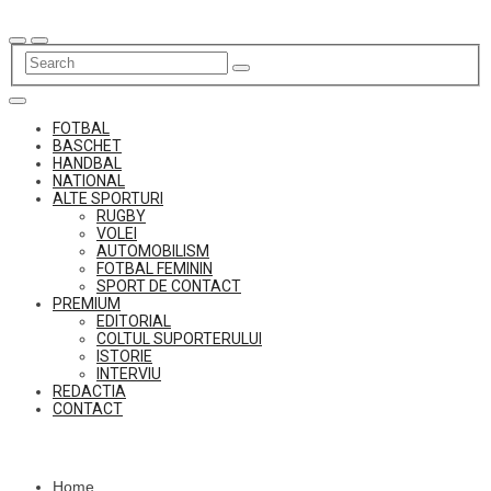
Skip
to
content
FOTBAL
BASCHET
HANDBAL
NATIONAL
ALTE SPORTURI
RUGBY
VOLEI
AUTOMOBILISM
FOTBAL FEMININ
SPORT DE CONTACT
PREMIUM
EDITORIAL
COLTUL SUPORTERULUI
ISTORIE
INTERVIU
REDACTIA
CONTACT
Home