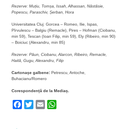
Rezerve: Muțiu, Tomșa, Issah, Alhassan, Năstăsie,
Popescu, Paraschiv, Șerban, Hora
Universitatea Cluj: Gorcea – Romeo, Ilie, Ispas,
Pîrvulescu – Balgiu (Remacle), Pires – Hofman (Ciobanu,
min 59), Tescan (Ioan Filip, min 59), Ely (Ribeiro, min 90)
– Boiciuc (Alexandru, min 85)
Rezerve: Păun, Ciobanu, Alarcon, Ribeiro, Remacle,
Haită, Gugu, Alexandru, Filip
Cartonașe galbene:
Petrescu, Antoche,
Buhacianu/Romero
Corespondență de la Mediaș.
Facebook
Twitter
Email
WhatsApp
Navigare