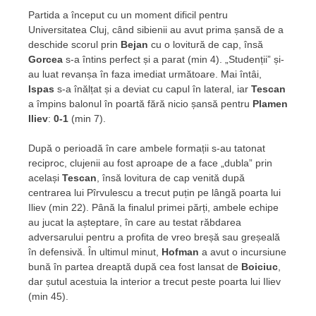
Partida a început cu un moment dificil pentru
Universitatea Cluj, când sibienii au avut prima șansă de a
deschide scorul prin
Bejan
cu o lovitură de cap, însă
Gorcea
s-a întins perfect și a parat (min 4). „Studenții” și-
au luat revanșa în faza imediat următoare. Mai întâi,
Ispas
s-a înălțat și a deviat cu capul în lateral, iar
Tescan
a împins balonul în poartă fără nicio șansă pentru
Plamen
Iliev
:
0-1
(min 7).
După o perioadă în care ambele formații s-au tatonat
reciproc, clujenii au fost aproape de a face „dubla” prin
același
Tescan
, însă lovitura de cap venită după
centrarea lui Pîrvulescu a trecut puțin pe lângă poarta lui
Iliev (min 22). Până la finalul primei părți, ambele echipe
au jucat la așteptare, în care au testat răbdarea
adversarului pentru a profita de vreo breșă sau greșeală
în defensivă. În ultimul minut,
Hofman
a avut o incursiune
bună în partea dreaptă după cea fost lansat de
Boiciuc
,
dar șutul acestuia la interior a trecut peste poarta lui Iliev
(min 45).