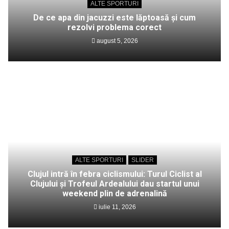
ALTE SPORTURI
De ce apa din jacuzzi este lăptoasă și cum
rezolvi problema corect
august 5, 2026
ALTE SPORTURI
SLIDER
Clujul intră în febra ciclismului: Turul Ciclist al
Clujului și Trofeul Ardealului dau startul unui
weekend plin de adrenalină
iulie 11, 2026