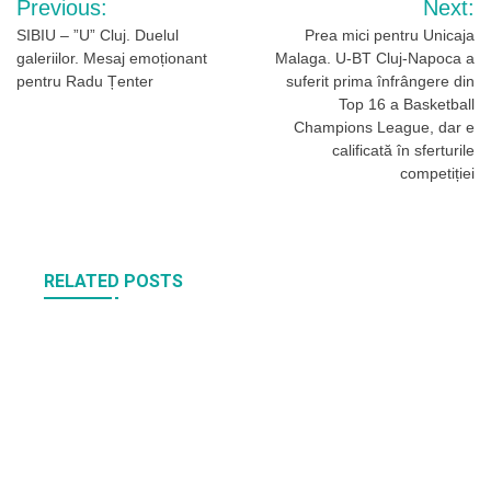
Previous:
Next:
în
SIBIU – ”U” Cluj. Duelul
Prea mici pentru Unicaja
galeriilor. Mesaj emoționant
Malaga. U-BT Cluj-Napoca a
articole
pentru Radu Țenter
suferit prima înfrângere din
Top 16 a Basketball
Champions League, dar e
calificată în sferturile
competiției
RELATED POSTS