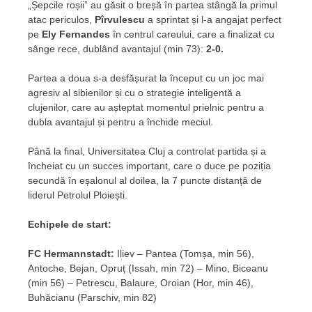
„Șepcile roșii” au găsit o breșă în partea stângă la primul
atac periculos,
Pîrvulescu
a sprintat și l-a angajat perfect
pe
Ely Fernandes
în centrul careului, care a finalizat cu
sânge rece, dublând avantajul (min 73):
2-0.
Partea a doua s-a desfășurat la început cu un joc mai
agresiv al sibienilor și cu o strategie inteligentă a
clujenilor, care au așteptat momentul prielnic pentru a
dubla avantajul și pentru a închide meciul.
Până la final, Universitatea Cluj a controlat partida și a
încheiat cu un succes important, care o duce pe poziția
secundă în eșalonul al doilea, la 7 puncte distanță de
liderul Petrolul Ploiești.
Echipele de start:
FC Hermannstadt:
Iliev – Pantea (Tomșa, min 56),
Antoche, Bejan, Opruț (Issah, min 72) – Mino, Biceanu
(min 56) – Petrescu, Balaure, Oroian (Hor, min 46),
Buhăcianu (Parschiv, min 82)