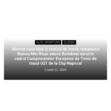
ALTE SPORTURI
SLIDER
Viitorul sună bine în tenisul de masă românesc!
Bianca Mei-Roșu aduce României aurul în
cadrul Campionatelor Europene de Tenis de
masă U21 de la Cluj-Napoca!
iunie 21, 2026