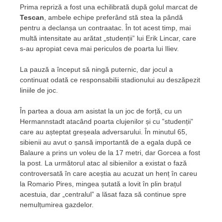
Prima repriză a fost una echilibrată după golul marcat de
Tescan
, ambele echipe preferând stă stea la pândă
pentru a declanșa un contraatac. În tot acest timp, mai
multă intensitate au arătat „studenții” lui Erik Lincar, care
s-au apropiat ceva mai periculos de poarta lui Iliev.
La pauză a început să ningă puternic, dar jocul a
continuat odată ce responsabilii stadionului au deszăpezit
liniile de joc.
În partea a doua am asistat la un joc de forță, cu un
Hermannstadt atacând poarta clujenilor și cu ”studenții”
care au așteptat greșeala adversarului. În minutul 65,
sibienii au avut o șansă importantă de a egala după ce
Balaure a prins un voleu de la 17 metri, dar Gorcea a fost
la post. La următorul atac al sibienilor a existat o fază
controversată în care aceștia au acuzat un henț în careu
la Romario Pires, mingea șutată a lovit în plin brațul
acestuia, dar „centralul” a lăsat faza să continue spre
nemulțumirea gazdelor.