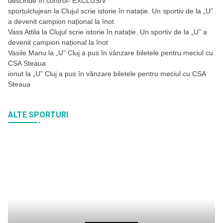
descinde în control- EXCLUSIV
sportulclujean
la
Clujul scrie istorie în natație. Un sportiv de la „U”
a devenit campion național la înot
Vass Attila
la
Clujul scrie istorie în natație. Un sportiv de la „U” a
devenit campion național la înot
Vasile Manu
la
„U” Cluj a pus în vânzare biletele pentru meciul cu
CSA Steaua
ionut
la
„U” Cluj a pus în vânzare biletele pentru meciul cu CSA
Steaua
ALTE SPORTURI