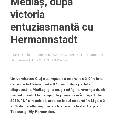
Mediaș, după
victoria
entuziasmantă cu
Hermannstadt
Stroia Cătălin
martie 8, 2022
in
FOTBAL
,
SLIDER
Tagged
FC
Hermannstadt
,
Liga 2
,
U Cluj
- 3 Minutes
Universitatea Cluj s-a impus cu scorul de 2-0 în fața
celor de la Hermannstadt Sibiu, într-o partidă
disputată la Mediaș, și a reușit să își ia revanșa după
meciul pierdut la barajul de promovare în Liga 1 din
2019. ”U” a reușit să urce pe locul secund în Liga a 2-
a. Golurile alb-negrilor au fost marcate de Dragoș
Tescan și Ely Fernandes.