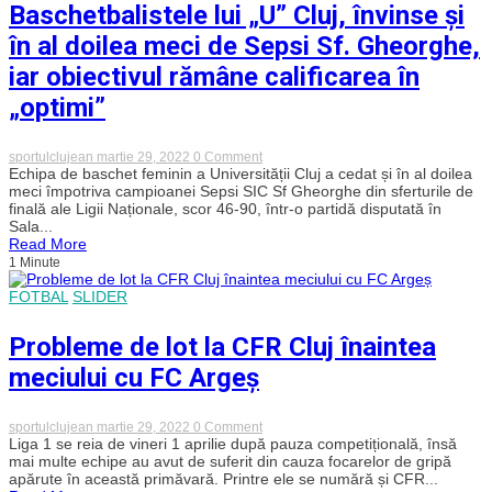
Baschetbalistele lui „U” Cluj, învinse și
în al doilea meci de Sepsi Sf. Gheorghe,
iar obiectivul rămâne calificarea în
„optimi”
on
sportulclujean
martie 29, 2022
0 Comment
Baschetbalistele
Echipa de baschet feminin a Universității Cluj a cedat și în al doilea
lui
meci împotriva campioanei Sepsi SIC Sf Gheorghe din sferturile de
„U”
finală ale Ligii Naționale, scor 46-90, într-o partidă disputată în
Cluj,
Sala...
învinse
Read More
și
1 Minute
în
al
doilea
FOTBAL
SLIDER
meci
de
Probleme de lot la CFR Cluj înaintea
Sepsi
Sf.
meciului cu FC Argeș
Gheorghe,
iar
obiectivul
rămâne
on
sportulclujean
martie 29, 2022
0 Comment
calificarea
Probleme
Liga 1 se reia de vineri 1 aprilie după pauza competițională, însă
în
de
mai multe echipe au avut de suferit din cauza focarelor de gripă
„optimi”
lot
apărute în această primăvară. Printre ele se numără și CFR...
la