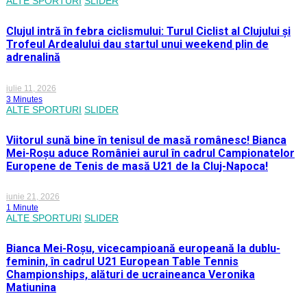
ALTE SPORTURI
SLIDER
Clujul intră în febra ciclismului: Turul Ciclist al Clujului și
Trofeul Ardealului dau startul unui weekend plin de
adrenalină
iulie 11, 2026
3 Minutes
ALTE SPORTURI
SLIDER
Viitorul sună bine în tenisul de masă românesc! Bianca
Mei-Roșu aduce României aurul în cadrul Campionatelor
Europene de Tenis de masă U21 de la Cluj-Napoca!
iunie 21, 2026
1 Minute
ALTE SPORTURI
SLIDER
Bianca Mei-Roșu, vicecampioană europeană la dublu-
feminin, în cadrul U21 European Table Tennis
Championships, alături de ucraineanca Veronika
Matiunina