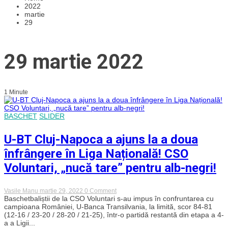
2022
martie
29
29 martie 2022
1 Minute
BASCHET
SLIDER
U-BT Cluj-Napoca a ajuns la a doua
înfrângere în Liga Națională! CSO
Voluntari, „nucă tare” pentru alb-negri!
on
Vasile Manu
martie 29, 2022
0 Comment
U-
Baschetbaliștii de la CSO Voluntari s-au impus în confruntarea cu
BT
campioana României, U-Banca Transilvania, la limită, scor 84-81
Cluj-
(12-16 / 23-20 / 28-20 / 21-25), într-o partidă restantă din etapa a 4-
Napoca
a a Ligii...
a