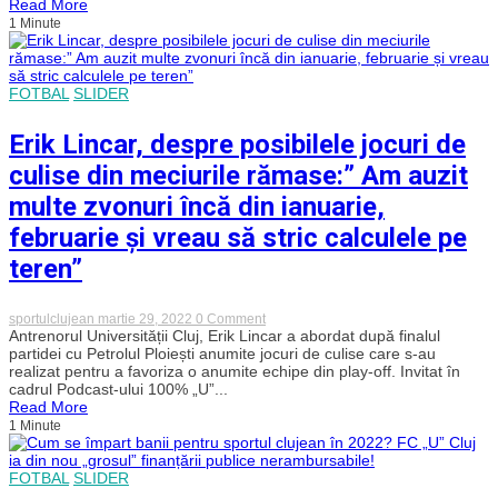
Read More
CFR
1 Minute
Cluj
înaintea
meciului
cu
FC
FOTBAL
SLIDER
Argeș
Erik Lincar, despre posibilele jocuri de
culise din meciurile rămase:” Am auzit
multe zvonuri încă din ianuarie,
februarie și vreau să stric calculele pe
teren”
on
sportulclujean
martie 29, 2022
0 Comment
Erik
Antrenorul Universității Cluj, Erik Lincar a abordat după finalul
Lincar,
partidei cu Petrolul Ploiești anumite jocuri de culise care s-au
despre
realizat pentru a favoriza o anumite echipe din play-off. Invitat în
posibilele
cadrul Podcast-ului 100% „U”...
jocuri
Read More
de
1 Minute
culise
din
meciurile
rămase:”
FOTBAL
SLIDER
Am