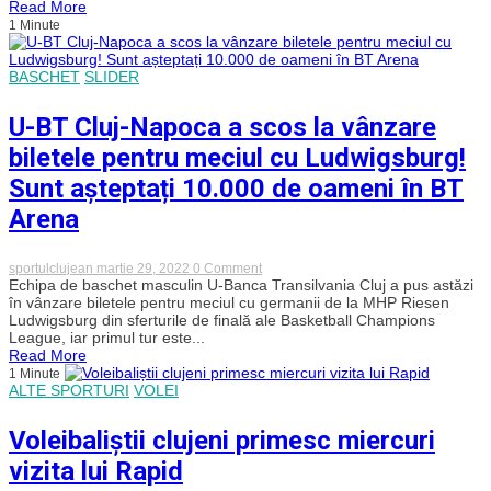
Read More
ajuns
1 Minute
la
a
doua
înfrângere
BASCHET
SLIDER
în
Liga
Națională!
U-BT Cluj-Napoca a scos la vânzare
CSO
Voluntari,
biletele pentru meciul cu Ludwigsburg!
„nucă
tare”
Sunt așteptați 10.000 de oameni în BT
pentru
alb-
Arena
negri!
on
sportulclujean
martie 29, 2022
0 Comment
U-
Echipa de baschet masculin U-Banca Transilvania Cluj a pus astăzi
BT
în vânzare biletele pentru meciul cu germanii de la MHP Riesen
Cluj-
Ludwigsburg din sferturile de finală ale Basketball Champions
Napoca
League, iar primul tur este...
a
Read More
scos
1 Minute
la
ALTE SPORTURI
VOLEI
vânzare
biletele
pentru
Voleibaliștii clujeni primesc miercuri
meciul
cu
vizita lui Rapid
Ludwigsburg!
Sunt