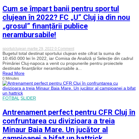
auzit
multe
Cum se împart banii pentru sportul
zvonuri
încă
clujean în 2022? FC „U” Cluj ia din nou
din
ianuarie,
„grosul” finanțării publice
februarie
și
nerambursabile!
vreau
să
stric
on
sportulclujean
martie 29, 2022
0 Comment
calculele
Cum
Bugetul total destinat sportului clujean este cifrat la suma de
pe
se
10.450.000 lei în 2022, iar Comisa de Analiză și Selecție din cadrul
teren”
împart
Primăriei Cluj-napoca a venit cu propunerile pentru proiectele
banii
destinate finanțărilor nerambursabile a...
pentru
Read More
sportul
0 Minutes
clujean
în
2022?
FC
„U”
FOTBAL
SLIDER
Cluj
ia
din
Antrenament perfect pentru CFR Cluj în
nou
„grosul”
confruntarea cu divizioara a treia
finanțării
publice
Minaur Baia Mare. Un jucător al
nerambursabile!
campioanei a bifat un hattrick