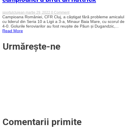
on
sportulclujean
martie 29, 2022
0 Comment
Antrenament
Campioana României, CFR Cluj, a câștigat fără probleme amicalul
perfect
cu liderul din Seria 10 a Ligii a 3-a, Minaur Baia Mare, cu scorul de
pentru
4-0. Golurile feroviarilor au fost reușite de Păun și Dugandzic,...
CFR
Read More
Cluj
în
confruntarea
Urmărește-ne
cu
divizioara
a
treia
Minaur
Baia
Mare.
Un
jucător
al
campioanei
a
bifat
un
hattrick
Comentarii primite