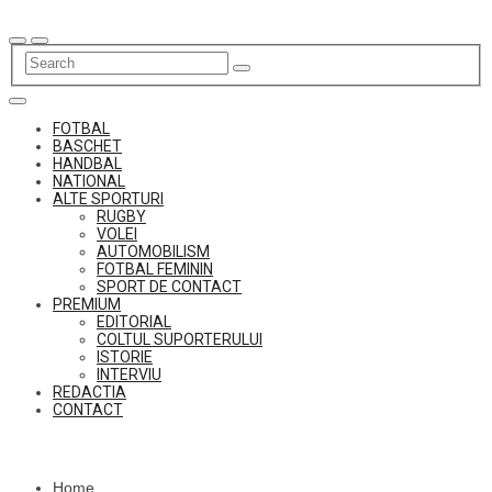
Skip
to
content
FOTBAL
BASCHET
HANDBAL
NATIONAL
ALTE SPORTURI
RUGBY
VOLEI
AUTOMOBILISM
FOTBAL FEMININ
SPORT DE CONTACT
PREMIUM
EDITORIAL
COLTUL SUPORTERULUI
ISTORIE
INTERVIU
REDACTIA
CONTACT
Home