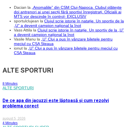
Dacian
la
„Anomaliile” din CSM Cluj-Napoca. Clubul plătește
doi antrenori ai unei secții fără sportivi înregistrați. Oficialii ai
MTS vor descinde în control- EXCLUSIV
sportulclujean
la
Clujul scrie istorie în natație. Un sportiv de la
„U” a devenit campion național la înot
Vass Attila
la
Clujul scrie istorie în natație. Un sportiv de la „U”
a devenit campion național la înot
Vasile Manu
la
„U” Cluj a pus în vânzare biletele pentru
meciul cu CSA Steaua
ionut
la
„U” Cluj a pus în vânzare biletele pentru meciul cu
CSA Steaua
ALTE SPORTURI
8 Minutes
ALTE SPORTURI
De ce apa din jacuzzi este lăptoasă și cum rezolvi
problema corect
august 5, 2026
4 Minutes