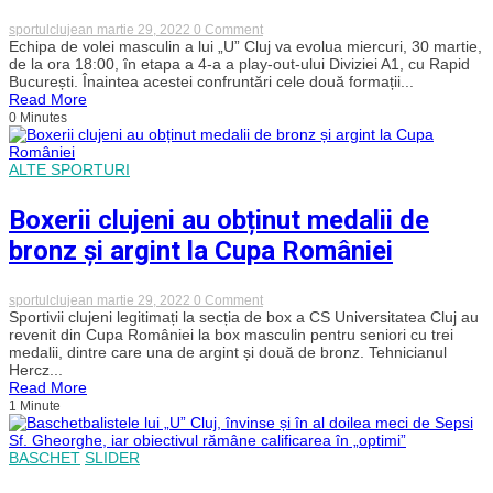
așteptați
10.000
on
sportulclujean
martie 29, 2022
0 Comment
de
Voleibaliștii
Echipa de volei masculin a lui „U” Cluj va evolua miercuri, 30 martie,
oameni
clujeni
de la ora 18:00, în etapa a 4-a a play-out-ului Diviziei A1, cu Rapid
în
primesc
București. Înaintea acestei confruntări cele două formații...
BT
miercuri
Read More
Arena
vizita
0 Minutes
lui
Rapid
ALTE SPORTURI
Boxerii clujeni au obținut medalii de
bronz și argint la Cupa României
on
sportulclujean
martie 29, 2022
0 Comment
Boxerii
Sportivii clujeni legitimați la secția de box a CS Universitatea Cluj au
clujeni
revenit din Cupa României la box masculin pentru seniori cu trei
au
medalii, dintre care una de argint și două de bronz. Tehnicianul
obținut
Hercz...
medalii
Read More
de
1 Minute
bronz
și
argint
la
BASCHET
SLIDER
Cupa
României