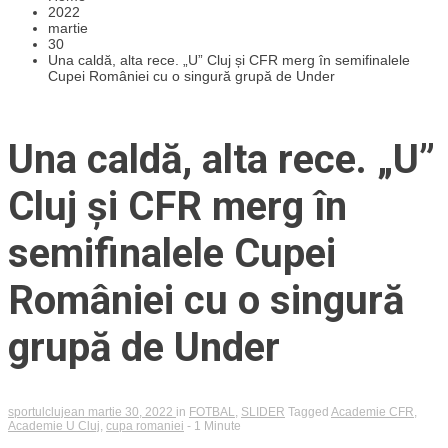
2022
martie
30
Una caldă, alta rece. „U” Cluj și CFR merg în semifinalele
Cupei României cu o singură grupă de Under
Una caldă, alta rece. „U”
Cluj și CFR merg în
semifinalele Cupei
României cu o singură
grupă de Under
sportulclujean
martie 30, 2022
in
FOTBAL
,
SLIDER
Tagged
Academie CFR
,
Academie U Cluj
,
cupa romaniei
- 1 Minute