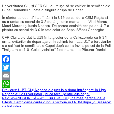
Universitatea Cluj și CFR Cluj au reușit să se califice în semifinalele
Cupei României cu câte o singură grupă de Under.
În sferturi „studenții” i-au întâlnit la U19 pe cei de la CSM Reșița și
au triumfat cu scorul de 3-2 după golurile marcate de Vlad Morau,
Matei Moraru și Iustin Neacșu. De partea cealaltă echipa de U17 a
pierdut cu scorul de 3-0 în fața celor de Sepsi Sfântu Gheorghe.
CFR Cluj a pierdut la U19 în fața celor de la Csikszereda cu 5-3 în
urma loviturilor de departajare. În schimb formația U17 a feroviarilor
s-a calificat în semifinalele Cupei după ce i-a învins pe cei de la Poli
Timișoara cu 1-0. Golul „vișiniilor” fiind marcat de Păcurar Daniel.
Facebook
Twitter
Email
Navigare
Previous:
U-BT Cluj-Napoca a ajuns la a doua înfrângere în Liga
WhatsApp
Națională! CSO Voluntari, „nucă tare” pentru alb-negri!
Next:
AVANCRONICĂ – Atuul lui U-BT Cluj înaintea partidei de la
în
Pitesti. Campioana caută o nouă victorie în LNBM după „dușul rece”
cu Voluntari
articole