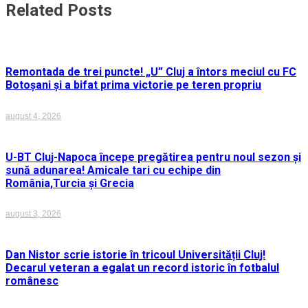
Related Posts
Remontada de trei puncte! „U” Cluj a întors meciul cu FC
Botoșani și a bifat prima victorie pe teren propriu
august 4, 2026
U-BT Cluj-Napoca începe pregătirea pentru noul sezon și
sună adunarea! Amicale tari cu echipe din
România,Turcia și Grecia
august 3, 2026
Dan Nistor scrie istorie în tricoul Universității Cluj!
Decarul veteran a egalat un record istoric în fotbalul
românesc