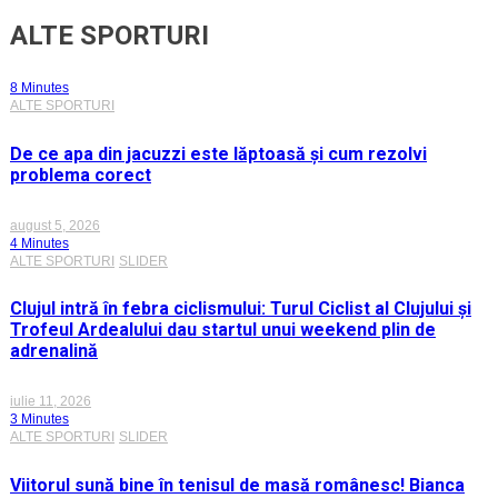
ALTE SPORTURI
8 Minutes
ALTE SPORTURI
De ce apa din jacuzzi este lăptoasă și cum rezolvi
problema corect
august 5, 2026
4 Minutes
ALTE SPORTURI
SLIDER
Clujul intră în febra ciclismului: Turul Ciclist al Clujului și
Trofeul Ardealului dau startul unui weekend plin de
adrenalină
iulie 11, 2026
3 Minutes
ALTE SPORTURI
SLIDER
Viitorul sună bine în tenisul de masă românesc! Bianca