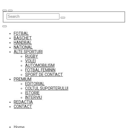
Skip
to
content
FOTBAL
BASCHET
HANDBAL
NATIONAL
ALTE SPORTURI
RUGBY
VOLEI
AUTOMOBILISM
FOTBAL FEMININ
SPORT DE CONTACT
PREMIUM
EDITORIAL
COLTUL SUPORTERULUI
ISTORIE
INTERVIU
REDACTIA
CONTACT
Home