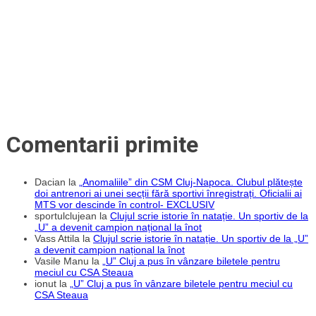
Comentarii primite
Dacian
la
„Anomaliile” din CSM Cluj-Napoca. Clubul plătește
doi antrenori ai unei secții fără sportivi înregistrați. Oficialii ai
MTS vor descinde în control- EXCLUSIV
sportulclujean
la
Clujul scrie istorie în natație. Un sportiv de la
„U” a devenit campion național la înot
Vass Attila
la
Clujul scrie istorie în natație. Un sportiv de la „U”
a devenit campion național la înot
Vasile Manu
la
„U” Cluj a pus în vânzare biletele pentru
meciul cu CSA Steaua
ionut
la
„U” Cluj a pus în vânzare biletele pentru meciul cu
CSA Steaua