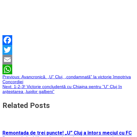
Facebook
Twitter
Email
Navigare
Previous:
Avancronică. „U” Cluj, „condamnată” la victorie împotriva
WhatsApp
Concordiei
Next:
1-2-3! Victorie concludentă cu Chiajna pentru ”U” Cluj în
în
așteptarea „lupilor galbeni”
articole
Related Posts
Remontada de trei puncte! „U” Cluj a întors meciul cu FC