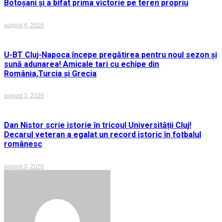
Botoșani și a bifat prima victorie pe teren propriu
august 4, 2026
U-BT Cluj-Napoca începe pregătirea pentru noul sezon și
sună adunarea! Amicale tari cu echipe din
România,Turcia și Grecia
august 3, 2026
Dan Nistor scrie istorie în tricoul Universității Cluj!
Decarul veteran a egalat un record istoric în fotbalul
românesc
august 3, 2026