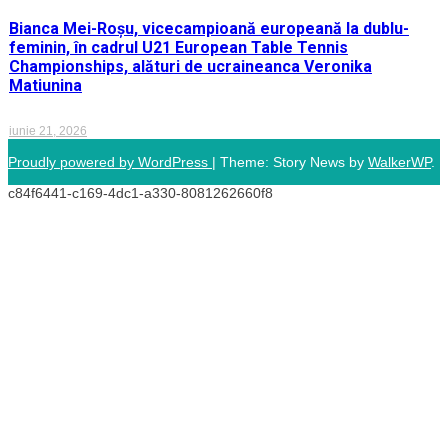
Bianca Mei-Roșu, vicecampioană europeană la dublu-
feminin, în cadrul U21 European Table Tennis
Championships, alături de ucraineanca Veronika
Matiunina
iunie 21, 2026
Proudly powered by WordPress
|
Theme: Story News by
WalkerWP
.
c84f6441-c169-4dc1-a330-8081262660f8