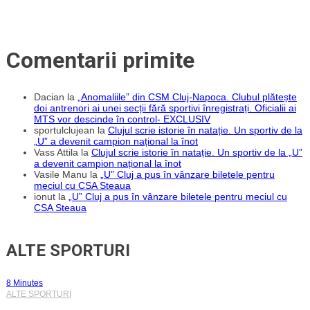
Comentarii primite
Dacian
la
„Anomaliile” din CSM Cluj-Napoca. Clubul plătește
doi antrenori ai unei secții fără sportivi înregistrați. Oficialii ai
MTS vor descinde în control- EXCLUSIV
sportulclujean
la
Clujul scrie istorie în natație. Un sportiv de la
„U” a devenit campion național la înot
Vass Attila
la
Clujul scrie istorie în natație. Un sportiv de la „U”
a devenit campion național la înot
Vasile Manu
la
„U” Cluj a pus în vânzare biletele pentru
meciul cu CSA Steaua
ionut
la
„U” Cluj a pus în vânzare biletele pentru meciul cu
CSA Steaua
ALTE SPORTURI
8 Minutes
ALTE SPORTURI