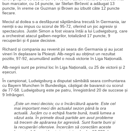
bun marcator, cu 14 puncte, iar Stefan Birčević a adăugat 13
puncte, în vreme ce Guzman și Brown au izbutit câte 12 puncte
fiecare.
Meciul al doilea s-a desfășurat săptămâna trecută în Germania, iar
nemții s-au impus cu scorul de 95-72, oferind un joc agresiv și
spectaculos. Justin Simon a fost vioara întâi a lui Ludwigsburg, care
a orchestrat atacul galben-negrilor, totalizând 17 puncte, 9
recuperări și 4 pase decisive.
Richard și compania au revenit joi seara din Germania și au jucat
vineri în deplasare la Ploiești. Alb-negrii au obținut un rezultat
pozitiv, 97-92, acumulând astfel o nouă victorie în Liga Națională.
Alb-negrii sunt pe primul loc în Liga Națională, cu 25 de victorii și 2
eșecuri.
În campionat, Ludwigsburg a disputat sâmbătă seara confruntarea
cu Bayern Munchen în Bundesliga, câștigat de bavarezi cu scorul
de 77-58. Ludwigsburg este pe patru, înregistrând 20 de succese și
9 înfrângeri.
„Este un meci decisiv, cu o încărcătură aparte. Este cel
mai important meci din actualul sezon până la ora
actuală. Jucăm cu o echipă foarte bună, toată lumea a
văzut asta. În primele două partide am avut probleme
să trecem de apărarea lor agresivă. Sunt foarte buni și
la recuperări ofensive. Încercăm să corectăm aceste