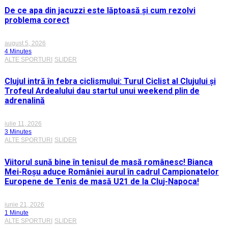
De ce apa din jacuzzi este lăptoasă și cum rezolvi
problema corect
august 5, 2026
4 Minutes
ALTE SPORTURI
SLIDER
Clujul intră în febra ciclismului: Turul Ciclist al Clujului și
Trofeul Ardealului dau startul unui weekend plin de
adrenalină
iulie 11, 2026
3 Minutes
ALTE SPORTURI
SLIDER
Viitorul sună bine în tenisul de masă românesc! Bianca
Mei-Roșu aduce României aurul în cadrul Campionatelor
Europene de Tenis de masă U21 de la Cluj-Napoca!
iunie 21, 2026
1 Minute
ALTE SPORTURI
SLIDER