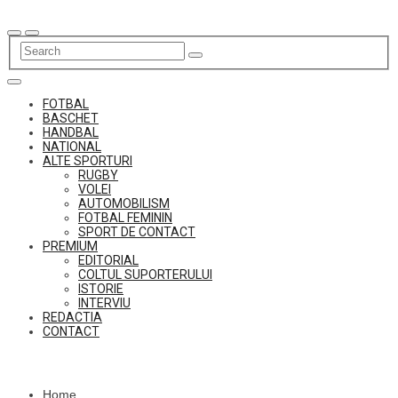
Skip
to
content
FOTBAL
BASCHET
HANDBAL
NATIONAL
ALTE SPORTURI
RUGBY
VOLEI
AUTOMOBILISM
FOTBAL FEMININ
SPORT DE CONTACT
PREMIUM
EDITORIAL
COLTUL SUPORTERULUI
ISTORIE
INTERVIU
REDACTIA
CONTACT
Home