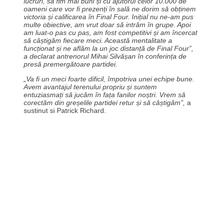
lucruri, să fim mai buni și cu ajutorul celor 10.000 de
oameni care vor fi prezenți în sală ne dorim să obținem
victoria și calificarea în Final Four. Inițial nu ne-am pus
multe obiective, am vrut doar să intrăm în grupe. Apoi
am luat-o pas cu pas, am fost competitivi și am încercat
să câștigăm fiecare meci. Această mentalitate a
funcționat și ne aflăm la un joc distanță de Final Four”,
a declarat antrenorul Mihai Silvășan în conferința de
presă premergătoare partidei.
„Va fi un meci foarte dificil, împotriva unei echipe bune.
Avem avantajul terenului propriu și suntem
entuziasmați să jucăm în fața fanilor noștri. Vrem să
corectăm din greșelile partidei retur și să câștigăm”,
a
sustinut si Patrick Richard.