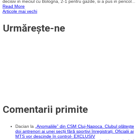
decisiv in meciul cu Bologna, 2-1 pentru gazde, si a pus in pericol...
gafa
Read More
lui
Navigare
Articole mai vechi
Ionuț
Radu
din
în
Urmărește-ne
Bologna-
Inter:
articole
”Oricui
i
se
poate
întâmpla,
trebuie
să
i
se
mai
dea
o
șansă.
E
dărâmat
acum.
Am
Comentarii primite
citit
presa
italiană
și
Dacian
la
„Anomaliile” din CSM Cluj-Napoca. Clubul plătește
marii
portari
doi antrenori ai unei secții fără sportivi înregistrați. Oficialii ai
îl
MTS vor descinde în control- EXCLUSIV
apără”