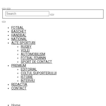
Skip
to
content
FOTBAL
BASCHET
HANDBAL
NATIONAL
ALTE SPORTURI
RUGBY
VOLEI
AUTOMOBILISM
FOTBAL FEMININ
SPORT DE CONTACT
PREMIUM
EDITORIAL
COLTUL SUPORTERULUI
ISTORIE
INTERVIU
REDACTIA
CONTACT
Home