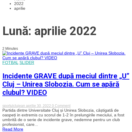
2022
aprilie
Lună: aprilie 2022
2 Minutes
FOTBAL
SLIDER
Incidente GRAVE după meciul dintre „U”
Cluj – Unirea Slobozia. Cum se apără
clubul? VIDEO
on
sportulclujean
aprilie 30, 2022
0 Comment
Incidente
Partida dintre Universitate Cluj și Unirea Slobozia, câștigată de
GRAVE
oaspeți in extremis cu scorul de 1-2 în prelungirile meciului, a fost
după
umbrită de o serie de incidente grave, nedemne pentru un club
meciul
profesionist, care...
dintre
Read More
„U”