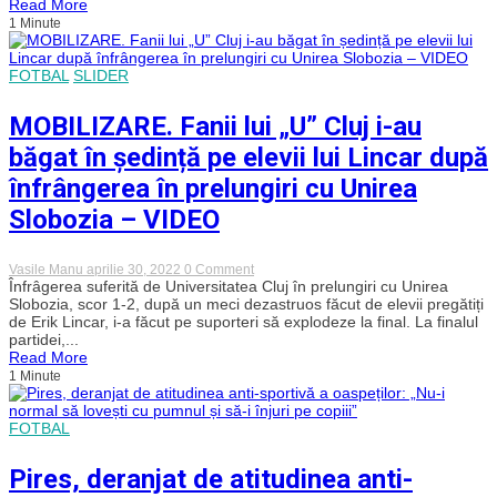
Read More
eșecul
1 Minute
cu
Slobozia:
„Nu
dau
FOTBAL
SLIDER
vina
pe
MOBILIZARE. Fanii lui „U” Cluj i-au
nimeni,
ci
băgat în ședință pe elevii lui Lincar după
vreau
să
înfrângerea în prelungiri cu Unirea
ne
asumăm
Slobozia – VIDEO
această
înfrângere”
on
Vasile Manu
aprilie 30, 2022
0 Comment
MOBILIZARE.
Înfrâgerea suferită de Universitatea Cluj în prelungiri cu Unirea
Fanii
Slobozia, scor 1-2, după un meci dezastruos făcut de elevii pregătiți
lui
de Erik Lincar, i-a făcut pe suporteri să explodeze la final. La finalul
„U”
partidei,...
Cluj
Read More
i-
1 Minute
au
băgat
în
ședință
FOTBAL
pe
elevii
lui
Pires, deranjat de atitudinea anti-
Lincar