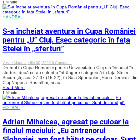
1 Minute
Cluj
–
Unirea
Slobozia.
HANDBAL
Cum
se
apără
S-a încheiat aventura în Cupa României
clubul?
VIDEO
pentru „U” Cluj. Eșec categoric în fața
Stelei în „sferturi”
on
Vasile Manu
aprilie 30, 2022
0 Comment
S-
Drumul în Cupa României pentru Universitatea Cluj s-a încheiat în
a
sferturi, duoă ce au suferit o înfrângere categorică în fața Stelei
încheiat
București, scor 27-37 (15-22), în Sala Sporturilor „Horia Demian” din
aventura
Cluj-Napoca. Roș-albaștrii au...
în
Read More
Cupa
1 Minute
României
pentru
„U”
Cluj.
FOTBAL
Eșec
categoric
în
Adrian Mihalcea, agresat pe culoar la
fața
Stelei
finalul meciului: „Eu antrenorul
în
„sferturi”
Sloboziei, am fost bătut pe culoar. Sunt