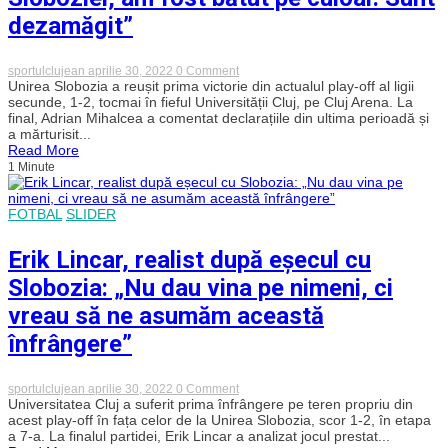
dezamăgit”
on
sportulclujean
aprilie 30, 2022
0 Comment
Adrian
Unirea Slobozia a reușit prima victorie din actualul play-off al ligii
Mihalcea,
secunde, 1-2, tocmai în fieful Universității Cluj, pe Cluj Arena. La
agresat
final, Adrian Mihalcea a comentat declarațiile din ultima perioadă și
pe
a mărturisit...
culoar
Read More
la
1 Minute
finalul
meciului:
„Eu
antrenorul
FOTBAL
SLIDER
Sloboziei,
am
fost
Erik Lincar, realist după eșecul cu
bătut
pe
Slobozia: „Nu dau vina pe nimeni, ci
culoar.
Sunt
vreau să ne asumăm această
dezamăgit”
înfrângere”
on
sportulclujean
aprilie 30, 2022
0 Comment
Erik
Universitatea Cluj a suferit prima înfrângere pe teren propriu din
Lincar,
acest play-off în fața celor de la Unirea Slobozia, scor 1-2, în etapa
realist
a 7-a. La finalul partidei, Erik Lincar a analizat jocul prestat...
după