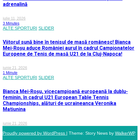
adrenalină
iulie 11, 2026
3 Minutes
ALTE SPORTURI
SLIDER
Viitorul sună bine în tenisul de masă românesc! Bianca
Mei-Roșu aduce României aurul în cadrul Campionatelor
Europene de Tenis de masă U21 de la Cluj-Napoca!
iunie 21, 2026
1 Minute
ALTE SPORTURI
SLIDER
Bianca Mei-Roșu, vicecampioană europeană la dublu-
feminin, în cadrul U21 European Table Tennis
Championships, alături de ucraineanca Veronika
Matiunina
iunie 21, 2026
Proudly powered by WordPress
|
Theme: Story News by
WalkerWP
.