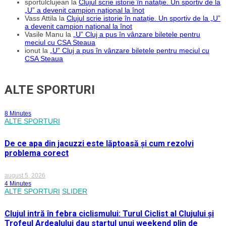
sportulclujean
la
Clujul scrie istorie în natație. Un sportiv de la
„U” a devenit campion național la înot
Vass Attila
la
Clujul scrie istorie în natație. Un sportiv de la „U”
a devenit campion național la înot
Vasile Manu
la
„U” Cluj a pus în vânzare biletele pentru
meciul cu CSA Steaua
ionut
la
„U” Cluj a pus în vânzare biletele pentru meciul cu
CSA Steaua
ALTE SPORTURI
8 Minutes
ALTE SPORTURI
De ce apa din jacuzzi este lăptoasă și cum rezolvi
problema corect
august 5, 2026
4 Minutes
ALTE SPORTURI
SLIDER
Clujul intră în febra ciclismului: Turul Ciclist al Clujului și
Trofeul Ardealului dau startul unui weekend plin de