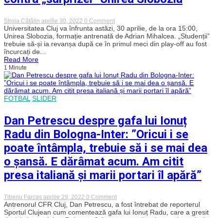
on
Stroia Cătălin
aprilie 30, 2022
0 Comment
Avancronică.
Universitatea Cluj va înfrunta astăzi, 30 aprilie, de la ora 15:00,
„U”
Unirea Slobozia, formație antrenată de Adrian Mihalcea. „Studenții”
Cluj
trebuie să-și ia revanșa după ce în primul meci din play-off au fost
vrea
încurcați de...
revanșa
Read More
contra
1 Minute
„surprizei”
Unirea
Slobozia
FOTBAL
SLIDER
Dan Petrescu despre gafa lui Ionuț
Radu din Bologna-Inter: ”Oricui i se
poate întâmpla, trebuie să i se mai dea
o șansă. E dărâmat acum. Am citit
presa italiană și marii portari îl apără”
on
Tiberiu Farcas
aprilie 29, 2022
0 Comment
Dan
Antrenorul CFR Cluj, Dan Petrescu, a fost întrebat de reporterul
Petrescu
Sportul Clujean cum comentează gafa lui Ionuț Radu, care a gresit
despre