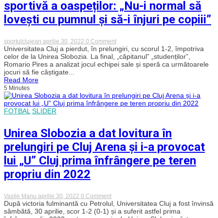
după
sportivă a oaspeților: „Nu-i normal să
înfrângerea
în
lovești cu pumnul și să-i înjuri pe copiii”
prelungiri
cu
Unirea
on
sportulclujean
aprilie 30, 2022
0 Comment
Slobozia
Pires,
Universitatea Cluj a pierdut, în prelungiri, cu scorul 1-2, împotriva
–
deranjat
celor de la Unirea Slobozia. La final, „căpitanul” „studenților”,
VIDEO
de
Romario Pires a analizat jocul echipei sale și speră ca următoarele
atitudinea
jocuri să fie câștigate...
anti-
Read More
sportivă
5 Minutes
a
oaspeților:
„Nu-
i
FOTBAL
SLIDER
normal
să
lovești
Unirea Slobozia a dat lovitura în
cu
pumnul
prelungiri pe Cluj Arena și i-a provocat
și
să-
lui „U” Cluj prima înfrângere pe teren
i
înjuri
propriu din 2022
pe
copiii”
on
Vasile Manu
aprilie 30, 2022
0 Comment
Unirea
După victoria fulminantă cu Petrolul, Universitatea Cluj a fost învinsă
Slobozia
sâmbătă, 30 aprilie, scor 1-2 (0-1) și a suferit astfel prima
a