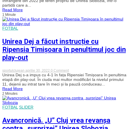
înfrângere din 2022 pe teren propriu de Unirea Slobozia, într-o
dat
partidă care a...
lovitura
Read More
în
1 Minute
prelungiri
pe
Cluj
Arena
FOTBAL
și
i-
a
Unirea Dej a făcut instrucție cu
provocat
lui
Ripensia Timișoara în penultimul joc din
„U”
Cluj
play-out
prima
înfrângere
pe
on
sportulclujean
aprilie 30, 2022
0 Comment
teren
Unirea
Unirea Dej s-a impus cu 4-1 în fața Ripensiei Timișoara în penultima
propriu
Dej
etapă din play-out. În ciuda mai multor modificări la nivelul primului
din
a
2022
11, dejenii au intrat tare în meci și la pauză conduceau...
făcut
Read More
instrucție
2 Minutes
cu
Ripensia
Timișoara
în
FOTBAL
SLIDER
penultimul
joc
Avancronică. „U” Cluj vrea revanșa
din
play-
contra „surprizei” Unirea Slobozia
out