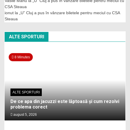
Vasile Manu
la
„U” Cluj a pus în vânzare biletele pentru meciul cu
CSA Steaua
ionut
la
„U” Cluj a pus în vânzare biletele pentru meciul cu CSA
Steaua
ALTE SPORTURI
8 Minutes
ALTE SPORTURI
De ce apa din jacuzzi este lăptoasă și cum rezolvi
problema corect
august 5, 2026