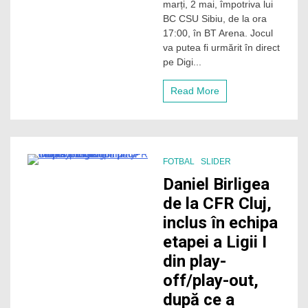
marți, 2 mai, împotriva lui
lupta
BC CSU Sibiu, de la ora
în
17:00, în BT Arena. Jocul
play-
va putea fi urmărit în direct
off
pe Digi...
pe
teren
propriu
Read More
cu
eternul
derby
al
Transilvaniei,
cu
FOTBAL
SLIDER
CSU
1 Minute
Daniel Birligea
Sibiu
de la CFR Cluj,
inclus în echipa
etapei a Ligii I
din play-
off/play-out,
după ce a