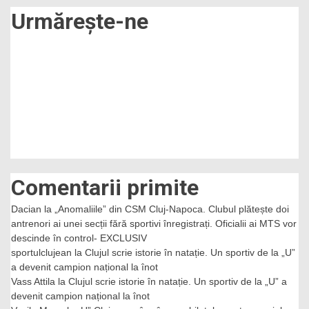
ce
Urmărește-ne
a
înscris
primul
gol
în
tricoul
feroviarilor
Comentarii primite
Dacian
la
„Anomaliile” din CSM Cluj-Napoca. Clubul plătește doi
antrenori ai unei secții fără sportivi înregistrați. Oficialii ai MTS vor
descinde în control- EXCLUSIV
sportulclujean
la
Clujul scrie istorie în natație. Un sportiv de la „U”
a devenit campion național la înot
Vass Attila
la
Clujul scrie istorie în natație. Un sportiv de la „U” a
devenit campion național la înot