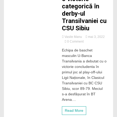
categorică în
derby-ul
Transilvaniei cu
CSU Sibiu
Vasile Manu
mai 3, 2022
on
0 Comment
U-
Echipa de baschet
BT
masculin U-Banca
Cluj,
început
Transilvania a debutat cu o
cu
victorie concludenta în
dreptul
primul joc al play-off-ului
play-
Ligii Naționale, în Clasicul
off-
Transilvaniei cu BC CSU
ul
Sibiu, scor 89-79. Meciul
Ligii
Naționale,
s-a desfășurat în BT
după
Arena....
o
victorie
Read More
categorică
în