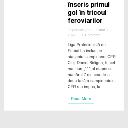
înscris primul
gol în tricoul
feroviarilor
sportulclujean
mai 3,
on
2022
0 Comment
Daniel
Liga Profesionistă de
Birligea
Fotbal l-a inclus pe
de
la
atacantul campioanei CFR
CFR
Cluj, Daniel Birligea, în cel
Cluj,
mai bun „11” al etapei cu
inclus
numărul 7 din cea de-a
în
doua fază a campionatului.
echipa
CFR s-a impus, la...
etapei
a
Ligii
Read More
I
din
play-
off/play-
out,
după