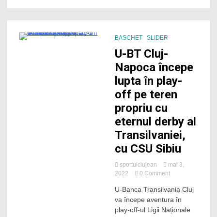
derby-
ul
Transilvaniei
cu
BASCHET
SLIDER
CSU
2 Minutes
U-BT Cluj-
Sibiu
Napoca începe
lupta în play-
off pe teren
propriu cu
eternul derby al
Transilvaniei,
cu CSU Sibiu
sportulclujean
mai 3,
on
2022
0 Comment
U-
U-Banca Transilvania Cluj
BT
va începe aventura în
Cluj-
Napoca
play-off-ul Ligii Naționale
începe