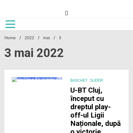
Skip
to
content
Home
2022
mai
3
3 mai 2022
BASCHET
SLIDER
3 Minutes
U-BT Cluj,
început cu
dreptul play-
off-ul Ligii
Naționale, după
o victorie