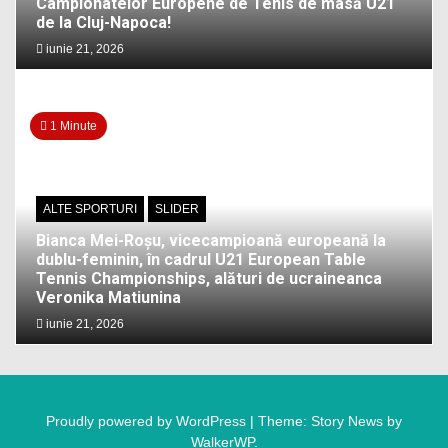
Campionatelor Europene de Tenis de masă U21
de la Cluj-Napoca!
iunie 21, 2026
1 Minute
ALTE SPORTURI
SLIDER
Bianca Mei-Roșu, vicecampioană europeană la
dublu-feminin, în cadrul U21 European Table
Tennis Championships, alături de ucraineanca
Veronika Matiunina
iunie 21, 2026
Proudly powered by WordPress
|
Theme: Story News by
WalkerWP
.