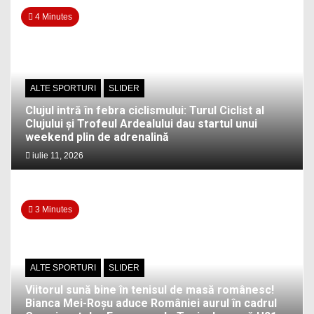
4 Minutes
ALTE SPORTURI
SLIDER
Clujul intră în febra ciclismului: Turul Ciclist al
Clujului și Trofeul Ardealului dau startul unui
weekend plin de adrenalină
iulie 11, 2026
3 Minutes
ALTE SPORTURI
SLIDER
Viitorul sună bine în tenisul de masă românesc!
Bianca Mei-Roșu aduce României aurul în cadrul