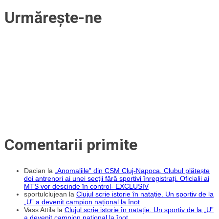
Urmărește-ne
Comentarii primite
Dacian
la
„Anomaliile” din CSM Cluj-Napoca. Clubul plătește
doi antrenori ai unei secții fără sportivi înregistrați. Oficialii ai
MTS vor descinde în control- EXCLUSIV
sportulclujean
la
Clujul scrie istorie în natație. Un sportiv de la
„U” a devenit campion național la înot
Vass Attila
la
Clujul scrie istorie în natație. Un sportiv de la „U”
a devenit campion național la înot