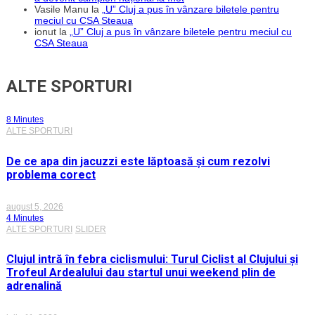
Vasile Manu
la
„U” Cluj a pus în vânzare biletele pentru
meciul cu CSA Steaua
ionut
la
„U” Cluj a pus în vânzare biletele pentru meciul cu
CSA Steaua
ALTE SPORTURI
8 Minutes
ALTE SPORTURI
De ce apa din jacuzzi este lăptoasă și cum rezolvi
problema corect
august 5, 2026
4 Minutes
ALTE SPORTURI
SLIDER
Clujul intră în febra ciclismului: Turul Ciclist al Clujului și
Trofeul Ardealului dau startul unui weekend plin de
adrenalină