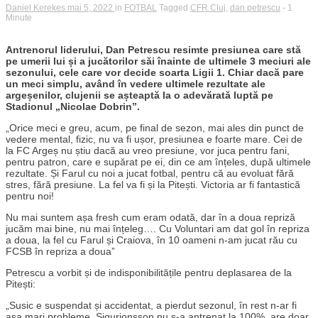
Daniel Kerekes
mai 5, 2022
in
FOTBAL
Tagged
CFR Cluj
,
dan petrescu
- 1
Minute
Antrenorul liderului, Dan Petrescu resimte presiunea care stă
pe umerii lui și a jucătorilor săi înainte de ultimele 3 meciuri ale
sezonului, cele care vor decide soarta Ligii 1. Chiar dacă pare
un meci simplu, având în vedere ultimele rezultate ale
argeșenilor, clujenii se așteaptă la o adevărată luptă pe
Stadionul „Nicolae Dobrin”.
„Orice meci e greu, acum, pe final de sezon, mai ales din punct de
vedere mental, fizic, nu va fi ușor, presiunea e foarte mare. Cei de
la FC Argeș nu știu dacă au vreo presiune, vor juca pentru fani,
pentru patron, care e supărat pe ei, din ce am înțeles, după ultimele
rezultate. Și Farul cu noi a jucat fotbal, pentru că au evoluat fără
stres, fără presiune. La fel va fi și la Pitești. Victoria ar fi fantastică
pentru noi!
Nu mai suntem așa fresh cum eram odată, dar în a doua repriză
jucăm mai bine, nu mai înțeleg…. Cu Voluntari am dat gol în repriza
a doua, la fel cu Farul și Craiova, în 10 oameni n-am jucat rău cu
FCSB în repriza a doua”
Petrescu a vorbit și de indisponibilitățile pentru deplasarea de la
Pitești:
„Susic e suspendat și accidentat, a pierdut sezonul, în rest n-ar fi
așa mari probleme. Sigurjonsson nu s-a antrenat la 100%, are doar