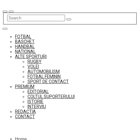
Skip
to
content
FOTBAL
BASCHET
HANDBAL
NATIONAL
ALTE SPORTURI
RUGBY
VOLEI
AUTOMOBILISM
FOTBAL FEMININ
SPORT DE CONTACT
PREMIUM
EDITORIAL
COLTUL SUPORTERULUI
ISTORIE
INTERVIU
REDACTIA
CONTACT
Home