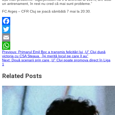
un antrenament, în rest nu cred că mai sunt probleme.”
FC Argeș – CFR Cluj se joacă sâmbătă 7 mai la 20:30.
Facebook
Twitter
Email
Navigare
Previous:
Primarul Emil Boc a transmis felicitări lui „U” Cluj după
WhatsApp
victoria cu CSA Steaua. „Își merită locul pe care îl au”
Next:
Două scenarii prin care „U” Cluj poate promova direct în Liga
în
1
articole
Related Posts