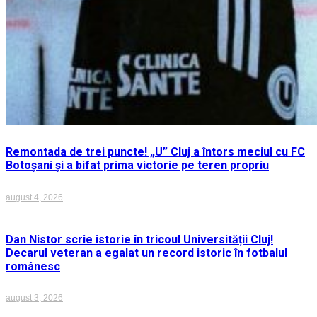
Remontada de trei puncte! „U” Cluj a întors meciul cu FC
Botoșani și a bifat prima victorie pe teren propriu
august 4, 2026
Dan Nistor scrie istorie în tricoul Universității Cluj!
Decarul veteran a egalat un record istoric în fotbalul
românesc
august 3, 2026