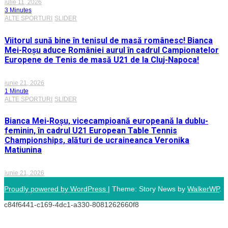
iulie 11, 2026
3 Minutes
ALTE SPORTURI
SLIDER
Viitorul sună bine în tenisul de masă românesc! Bianca
Mei-Roșu aduce României aurul în cadrul Campionatelor
Europene de Tenis de masă U21 de la Cluj-Napoca!
iunie 21, 2026
1 Minute
ALTE SPORTURI
SLIDER
Bianca Mei-Roșu, vicecampioană europeană la dublu-
feminin, în cadrul U21 European Table Tennis
Championships, alături de ucraineanca Veronika
Matiunina
iunie 21, 2026
Proudly powered by WordPress
|
Theme: Story News by
WalkerWP
.
c84f6441-c169-4dc1-a330-8081262660f8