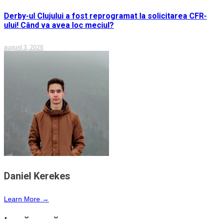
Derby-ul Clujului a fost reprogramat la solicitarea CFR-
ului! Când va avea loc meciul?
august 3, 2026
Daniel Kerekes
Learn More →