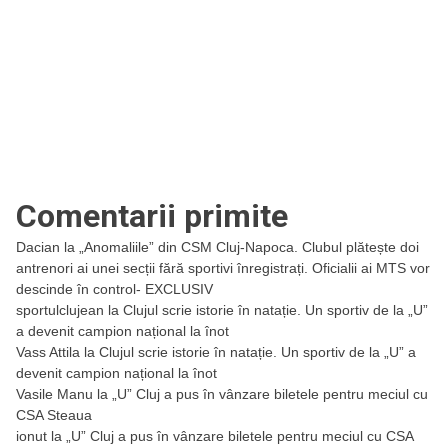
Comentarii primite
Dacian
la
„Anomaliile” din CSM Cluj-Napoca. Clubul plătește doi
antrenori ai unei secții fără sportivi înregistrați. Oficialii ai MTS vor
descinde în control- EXCLUSIV
sportulclujean
la
Clujul scrie istorie în natație. Un sportiv de la „U”
a devenit campion național la înot
Vass Attila
la
Clujul scrie istorie în natație. Un sportiv de la „U” a
devenit campion național la înot
Vasile Manu
la
„U” Cluj a pus în vânzare biletele pentru meciul cu
CSA Steaua
ionut
la
„U” Cluj a pus în vânzare biletele pentru meciul cu CSA