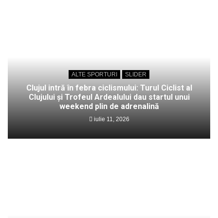
ALTE SPORTURI
SLIDER
Clujul intră în febra ciclismului: Turul Ciclist al
Clujului și Trofeul Ardealului dau startul unui
weekend plin de adrenalină
iulie 11, 2026