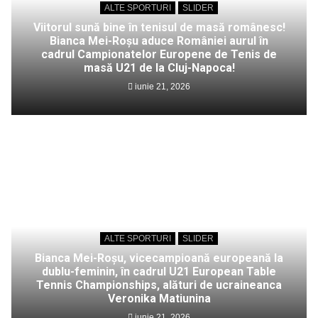
ALTE SPORTURI
SLIDER
Viitorul sună bine în tenisul de masă românesc!
Bianca Mei-Roșu aduce României aurul în
cadrul Campionatelor Europene de Tenis de
masă U21 de la Cluj-Napoca!
iunie 21, 2026
ALTE SPORTURI
SLIDER
Bianca Mei-Roșu, vicecampioană europeană la
dublu-feminin, în cadrul U21 European Table
Tennis Championships, alături de ucraineanca
Veronika Matiunina
iunie 21, 2026