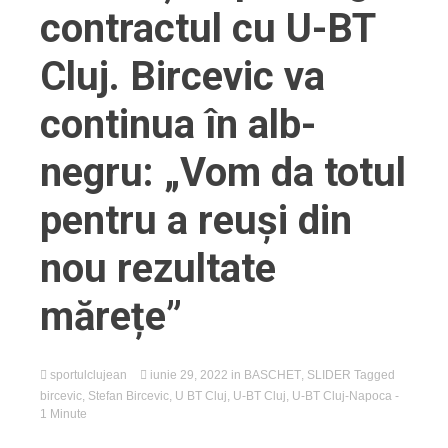
contractul cu U-BT
Cluj. Bircevic va
continua în alb-
negru: „Vom da totul
pentru a reuși din
nou rezultate
mărețe”
sportulclujean
iunie 29, 2022
in
BASCHET
,
SLIDER
Tagged
bircevic
,
Stefan Bircevic
,
U BT Cluj
,
U-BT Cluj
,
U-BT Cluj-Napoca
-
1 Minute