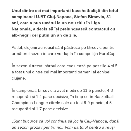
Unul dintre cei mai importanți baschetbaliști din lotul
campioanei U-BT Cluj-Napoca, Stefan Bircevic, 31
ani, care a pus umărul la un nou titlu în Liga
Națională, a decis să își prelungească contractul cu
alb-negrii cel puțin un an de zile.
Astfel, clujenii au reușit să îl păstreze pe Bircevic pentru
următorul sezon în care vor lupta în competiția EuroCup.
În sezonul trecut, sârbul care evoluează pe pozițiile 4 și 5
a fost unul dintre cei mai importanți oameni ai echipei
clujene.
În campionat, Bircevic a avut medii de 11.5 puncte, 4.3
recuperări și 1.4 pase decisive, în timp ce în Basketball
Champions League cifrele sale au fost 9.9 puncte, 4.5
recuperări și 1.7 pase decisive.
„Sunt bucuros că voi continua să joc la Cluj-Napoca, după
un sezon grozav pentru noi. Vom da totul pentru a reuși