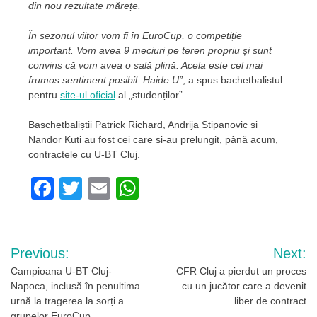
din nou rezultate mărețe.
În sezonul viitor vom fi în EuroCup, o competiție
important. Vom avea 9 meciuri pe teren propriu și sunt
convins că vom avea o sală plină. Acela este cel mai
frumos sentiment posibil. Haide U”
, a spus bachetbalistul
pentru
site-ul oficial
al „studenților”.
Baschetbaliștii Patrick Richard, Andrija Stipanovic și
Nandor Kuti au fost cei care și-au prelungit, până acum,
contractele cu U-BT Cluj.
Facebook
Twitter
Email
WhatsApp
Navigare
Previous:
Next:
în
Campioana U-BT Cluj-
CFR Cluj a pierdut un proces
Napoca, inclusă în penultima
cu un jucător care a devenit
articole
urnă la tragerea la sorți a
liber de contract
grupelor EuroCup