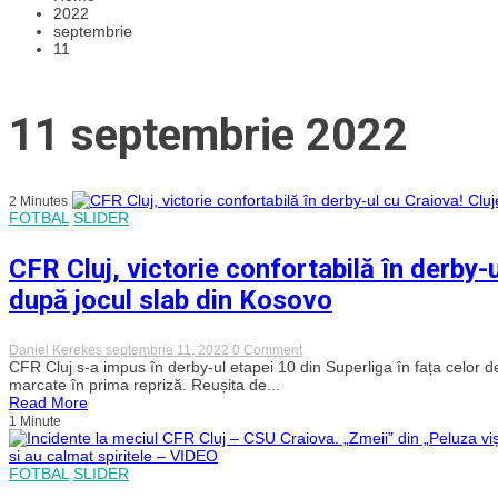
2022
septembrie
11
11 septembrie 2022
2 Minutes
FOTBAL
SLIDER
CFR Cluj, victorie confortabilă în derby-u
după jocul slab din Kosovo
on
Daniel Kerekes
septembrie 11, 2022
0 Comment
CFR
CFR Cluj s-a impus în derby-ul etapei 10 din Superliga în fața celor d
Cluj,
marcate în prima repriză. Reușita de...
victorie
Read More
confortabilă
1 Minute
în
derby-
ul
FOTBAL
SLIDER
cu
Craiova!