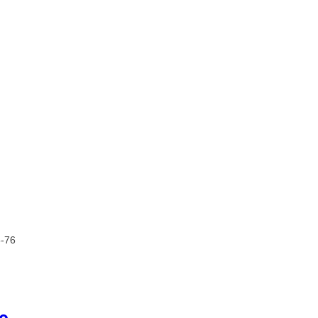
6-76
 o