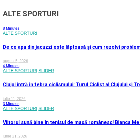
ALTE SPORTURI
8 Minutes
ALTE SPORTURI
De ce apa din jacuzzi este lăptoasă și cum rezolvi proble
august 5, 2026
4 Minutes
ALTE SPORTURI
SLIDER
Clujul intră în febra ciclismului: Turul Ciclist al Clujului ș
iulie 11, 2026
3 Minutes
ALTE SPORTURI
SLIDER
Viitorul sună bine în tenisul de masă românesc! Bianca M
iunie 21, 2026