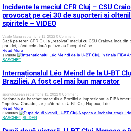
Clujenii
Incidente la meciul CFR Cluj – CSU Craiov
au
arătat
provocat pe cei 30 de suporteri ai oltenil
o
altă
spiritele – VIDEO
față
după
jocul
slab
on
Vasile Manu
septembrie 11, 2022
0 Comment
din
Incidente
Dacă pe teren CFR Cluj a „rezolvat” meciul cu CSU Craiova încă din pr
Kosovo
la
partidei, când cele două peluze au început să se...
meciul
Read More
CFR
1 Minute
Cluj
BASCHET
–
CSU
Craiova.
Internaționalul Léo Meindl de la U-BT Clu
„Zmeii”
din
Braziliei. A fost cel mai bun marcator
„Peluza
vișinie”
i-
au
on
sportulclujean
septembrie 11, 2022
0 Comment
provocat
Internaționalul
Naționala de baschet masculin a Braziliei a impresionat la FIBA Amer
pe
Léo
împotriva Canadei, iar jucătorul lui U-BT Cluj-Napoca, Léo...
cei
Meindl
Read More
30
de
3 Minutes
de
la
BASCHET
SLIDER
suporteri
U-
ai
BT
oltenilor.
Cluj,
După două victorii, U-BT Cluj-Napoca a în
Jandarmii
în