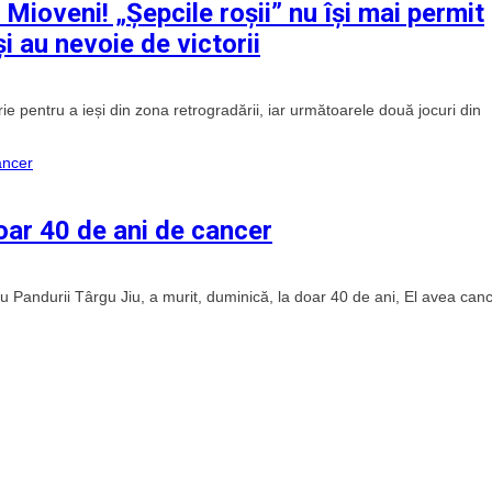
u Mioveni! „Șepcile roșii” nu își mai permit
i au nevoie de victorii
rie pentru a ieși din zona retrogradării, iar următoarele două jocuri din
 doar 40 de ani de cancer
 sau Pandurii Târgu Jiu, a murit, duminică, la doar 40 de ani, El avea canc