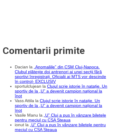
ani
de
cancer
Comentarii primite
Dacian
la
„Anomaliile” din CSM Cluj-Napoca.
Clubul plătește doi antrenori ai unei secții fără
sportivi înregistrați. Oficialii ai MTS vor descinde
în control- EXCLUSIV
sportulclujean
la
Clujul scrie istorie în natație. Un
sportiv de la „U” a devenit campion național la
înot
Vass Attila
la
Clujul scrie istorie în natație. Un
sportiv de la „U” a devenit campion național la
înot
Vasile Manu
la
„U” Cluj a pus în vânzare biletele
pentru meciul cu CSA Steaua
ionut
la
„U” Cluj a pus în vânzare biletele pentru
meciul cu CSA Steaua