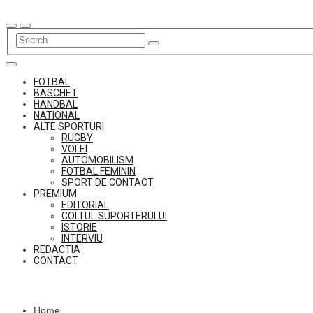
Skip
to
content
FOTBAL
BASCHET
HANDBAL
NATIONAL
ALTE SPORTURI
RUGBY
VOLEI
AUTOMOBILISM
FOTBAL FEMININ
SPORT DE CONTACT
PREMIUM
EDITORIAL
COLTUL SUPORTERULUI
ISTORIE
INTERVIU
REDACTIA
CONTACT
Home