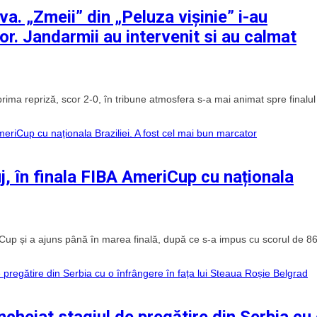
a. „Zmeii” din „Peluza vișinie” i-au
or. Jandarmii au intervenit si au calmat
ima repriză, scor 2-0, în tribune atmosfera s-a mai animat spre finalul
j, în finala FIBA AmeriCup cu naționala
iCup și a ajuns până în marea finală, după ce s-a impus cu scorul de 8
cheiat stagiul de pregătire din Serbia cu