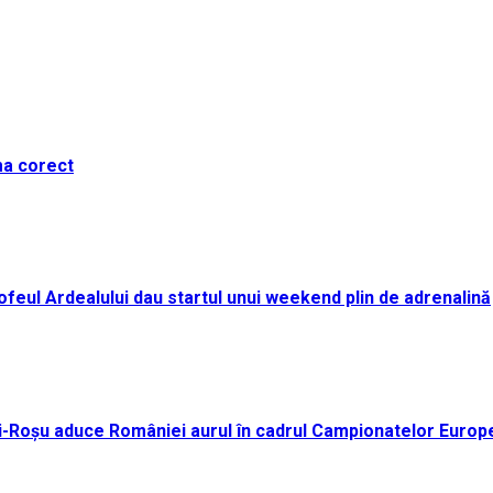
ma corect
i Trofeul Ardealului dau startul unui weekend plin de adrenalină
ei-Roșu aduce României aurul în cadrul Campionatelor Europ