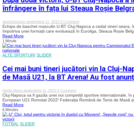
au
finala
înfrângere în fața lui Steaua Roșie Belgr
intervenit
FIBA
si
AmeriCup
au
cu
calmat
naționala
on
sportulclujean
septembrie 11, 2022
0 Comment
spiritele
Braziliei.
După
Echipa de baschet masculin U-BT Cluj-Napoca a cedat vineri seara, în u
–
A
două
împotriva unei formații care evoluează în Euroliga, Steaua Roșie Belg
VIDEO
fost
victorii,
Read More
cel
U-
1 Minute
mai
BT
bun
Cluj-
marcator
Napoca
ALTE SPORTURI
SLIDER
a
încheiat
stagiul
Cei mai buni tineri jucători vin la Cluj
de
pregătire
de Masă U21, la BT Arena! Au fost anunța
din
Serbia
cu
o
on
Vasile Manu
septembrie 11, 2022
0 Comment
înfrângere
Cei
Cluj-Napoca va fi gazda unei noi competiții sportive internaționale, 
în
mai
European U21 Romstal 2022! Federația Română de Tenis de Masă și
fața
buni
Read More
lui
tineri
Steaua
6 Minutes
jucători
Roșie
vin
Belgrad
la
FOTBAL
SLIDER
Cluj-
Napoca
pentru