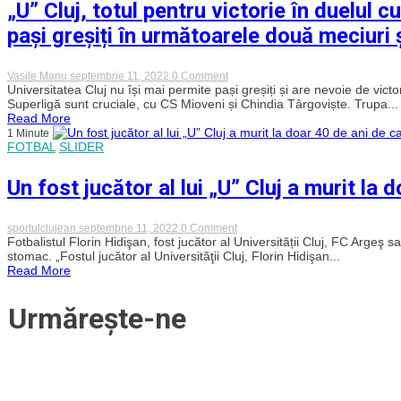
„U” Cluj, totul pentru victorie în duelul c
Campionatul
European
pași greșiți în următoarele două meciuri ș
de
Tenis
de
Masă
on
Vasile Manu
septembrie 11, 2022
0 Comment
U21,
„U”
Universitatea Cluj nu își mai permite pași greșiți și are nevoie de victo
la
Cluj,
Superligă sunt cruciale, cu CS Mioveni și Chindia Târgoviște. Trupa...
BT
totul
Read More
Arena!
pentru
Au
1 Minute
victorie
fost
FOTBAL
SLIDER
în
anunțate
duelul
loturile
cu
Un fost jucător al lui „U” Cluj a murit la
naționale
Mioveni!
„Șepcile
roșii”
nu
on
sportulclujean
septembrie 11, 2022
0 Comment
își
Un
Fotbalistul Florin Hidişan, fost jucător al Universității Cluj, FC Argeş
mai
fost
stomac. „Fostul jucător al Universităţii Cluj, Florin Hidişan...
permit
jucător
Read More
pași
al
greșiți
lui
în
„U”
Urmărește-ne
următoarele
Cluj
două
a
meciuri
murit
și
la
au
doar
nevoie
40
de
de
victorii