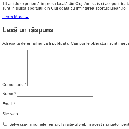
13 ani de experiență în presa locală din Cluj. Am scris și acoperit toate 
sunt în slujba sportului din Cluj odată cu înființarea sportulclujean.ro.
Learn More →
Lasă un răspuns
Adresa ta de email nu va fi publicată.
Câmpurile obligatorii sunt marc
Comentariu
*
Nume
*
Email
*
Site web
Salvează-mi numele, emailul și site-ul web în acest navigator pen