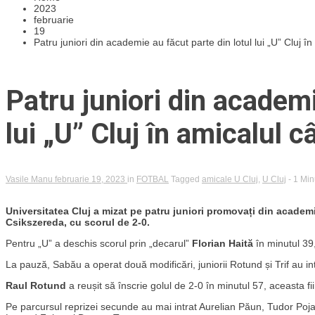
2023
februarie
19
Patru juniori din academie au făcut parte din lotul lui „U” Cluj î
Patru juniori din academi
lui „U” Cluj în amicalul 
Vasile Manu
februarie 19, 2023
in
FOTBAL
Tagged
amicale U Cluj
,
U Cluj
- 1 Min
Universitatea Cluj a mizat pe patru juniori promovați din academ
Csikszereda, cu scorul de 2-0.
Pentru „U” a deschis scorul prin „decarul”
Florian Haită
în minutul 39, 
La pauză, Sabău a operat două modificări, juniorii Rotund și Trif au intr
Raul Rotund
a reușit să înscrie golul de 2-0 în minutul 57, aceasta f
Pe parcursul reprizei secunde au mai intrat Aurelian Păun, Tudor Poja