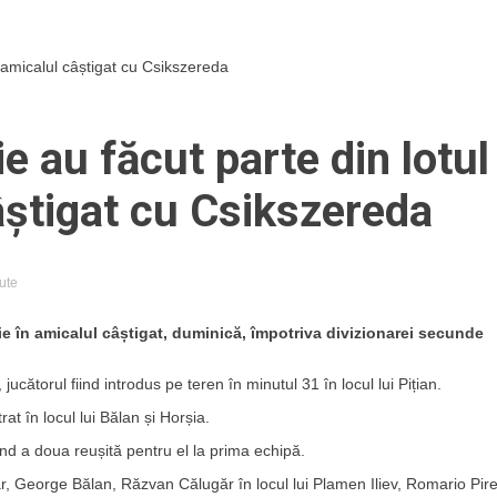
n amicalul câștigat cu Csikszereda
e au făcut parte din lotul
câștigat cu Csikszereda
ute
ie în amicalul câștigat, duminică, împotriva divizionarei secunde
jucătorul fiind introdus pe teren în minutul 31 în locul lui Pițian.
at în locul lui Bălan și Horșia.
iind a doua reușită pentru el la prima echipă.
r, George Bălan, Răzvan Călugăr în locul lui Plamen Iliev, Romario Pire