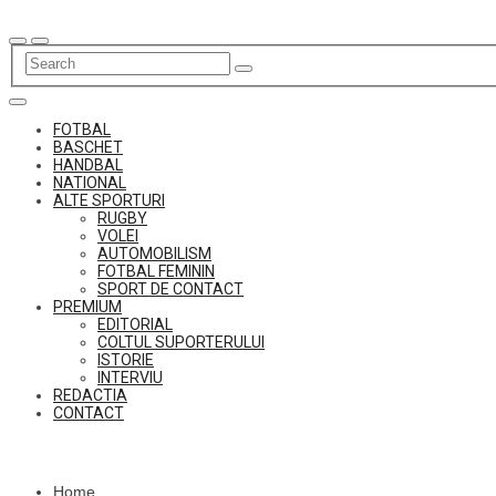
Skip
to
content
FOTBAL
BASCHET
HANDBAL
NATIONAL
ALTE SPORTURI
RUGBY
VOLEI
AUTOMOBILISM
FOTBAL FEMININ
SPORT DE CONTACT
PREMIUM
EDITORIAL
COLTUL SUPORTERULUI
ISTORIE
INTERVIU
REDACTIA
CONTACT
Home