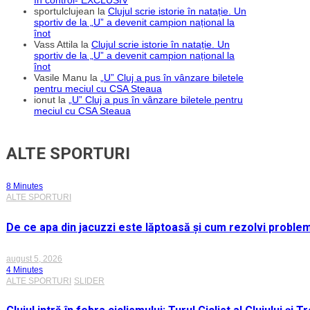
în control- EXCLUSIV
sportulclujean
la
Clujul scrie istorie în natație. Un
sportiv de la „U” a devenit campion național la
înot
Vass Attila
la
Clujul scrie istorie în natație. Un
sportiv de la „U” a devenit campion național la
înot
Vasile Manu
la
„U” Cluj a pus în vânzare biletele
pentru meciul cu CSA Steaua
ionut
la
„U” Cluj a pus în vânzare biletele pentru
meciul cu CSA Steaua
ALTE SPORTURI
8 Minutes
ALTE SPORTURI
De ce apa din jacuzzi este lăptoasă și cum rezolvi proble
august 5, 2026
4 Minutes
ALTE SPORTURI
SLIDER