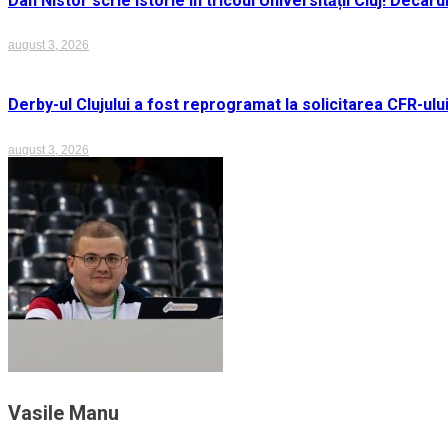
Dan Nistor scrie istorie în tricoul Universității Cluj! Deca
august 3, 2026
Derby-ul Clujului a fost reprogramat la solicitarea CFR-ulu
august 3, 2026
Vasile Manu