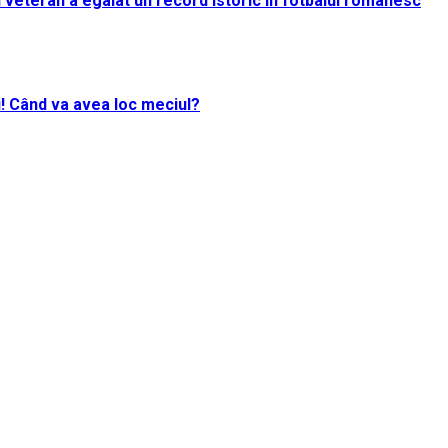
rul veteran a egalat un record istoric în fotbalul românesc
i! Când va avea loc meciul?