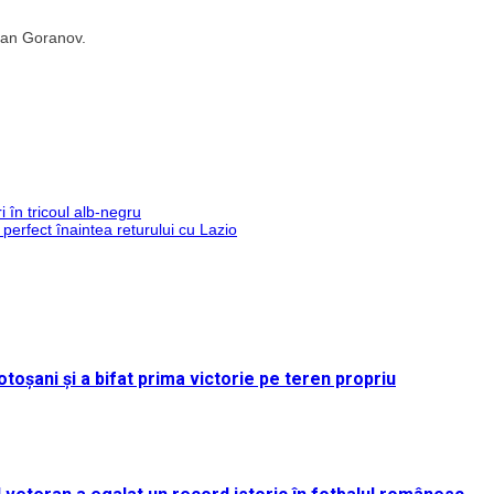
Ivan Goranov.
i în tricoul alb-negru
perfect înaintea returului cu Lazio
toșani și a bifat prima victorie pe teren propriu