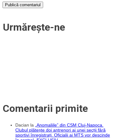
Urmărește-ne
Comentarii primite
Dacian
la
„Anomaliile” din CSM Cluj-Napoca.
Clubul plătește doi antrenori ai unei secții fără
sportivi înregistrați. Oficialii ai MTS vor descinde