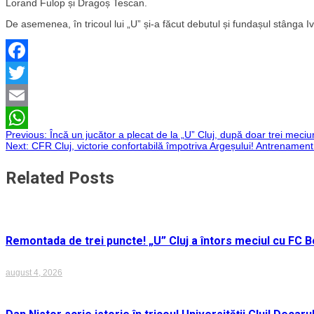
Lorand Fulop și Dragoș Tescan.
De asemenea, în tricoul lui „U” și-a făcut debutul și fundașul stânga 
Facebook
Twitter
Email
Navigare
Previous:
Încă un jucător a plecat de la „U” Cluj, după doar trei meciur
WhatsApp
Next:
CFR Cluj, victorie confortabilă împotriva Argeșului! Antrenament 
în
Related Posts
articole
Remontada de trei puncte! „U” Cluj a întors meciul cu FC Bo
august 4, 2026