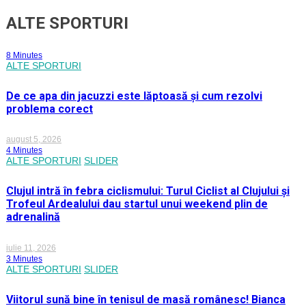
ALTE SPORTURI
8 Minutes
ALTE SPORTURI
De ce apa din jacuzzi este lăptoasă și cum rezolvi
problema corect
august 5, 2026
4 Minutes
ALTE SPORTURI
SLIDER
Clujul intră în febra ciclismului: Turul Ciclist al Clujului și
Trofeul Ardealului dau startul unui weekend plin de
adrenalină
iulie 11, 2026
3 Minutes
ALTE SPORTURI
SLIDER
Viitorul sună bine în tenisul de masă românesc! Bianca