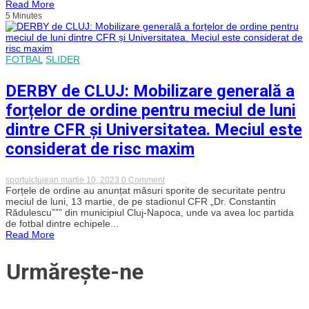
Read More
România
5 Minutes
este
la
Cluj.
Ministrul
Novak
FOTBAL
SLIDER
a
semnat
certificatul
DERBY de CLUJ: Mobilizare generală a
forțelor de ordine pentru meciul de luni
dintre CFR și Universitatea. Meciul este
considerat de risc maxim
on
sportulclujean
martie 10, 2023
0 Comment
DERBY
Forțele de ordine au anunțat măsuri sporite de securitate pentru
de
meciul de luni, 13 martie, de pe stadionul CFR „Dr. Constantin
CLUJ:
Rădulescu””” din municipiul Cluj-Napoca, unde va avea loc partida
Mobilizare
de fotbal dintre echipele...
generală
Read More
a
forțelor
de
Urmărește-ne
ordine
pentru
meciul
de
luni