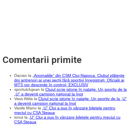
dintre
CFR
și
Universitatea.
Meciul
este
considerat
de
risc
maxim
Comentarii primite
Dacian
la
„Anomaliile” din CSM Cluj-Napoca. Clubul plătește
doi antrenori ai unei secții fără sportivi înregistrați. Oficialii ai
MTS vor descinde în control- EXCLUSIV
sportulclujean
la
Clujul scrie istorie în natație. Un sportiv de la
„U” a devenit campion național la înot
Vass Attila
la
Clujul scrie istorie în natație. Un sportiv de la „U”
a devenit campion național la înot
Vasile Manu
la
„U” Cluj a pus în vânzare biletele pentru
meciul cu CSA Steaua
ionut
la
„U” Cluj a pus în vânzare biletele pentru meciul cu
CSA Steaua