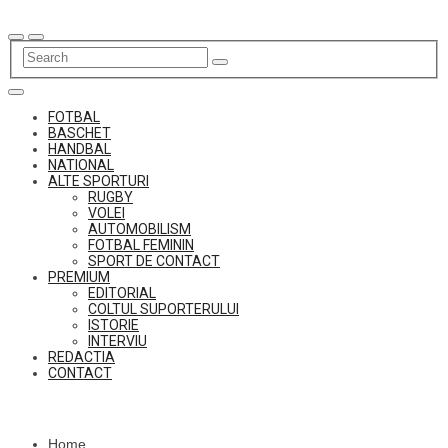
Skip
to
content
FOTBAL
BASCHET
HANDBAL
NATIONAL
ALTE SPORTURI
RUGBY
VOLEI
AUTOMOBILISM
FOTBAL FEMININ
SPORT DE CONTACT
PREMIUM
EDITORIAL
COLTUL SUPORTERULUI
ISTORIE
INTERVIU
REDACTIA
CONTACT
Home