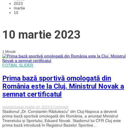
2023
martie
10
10 martie 2023
1 Minute
FOTBAL
SLIDER
Prima bază sportivă omologată din
România este la Cluj. Ministrul Novak a
semnat certificatul
on
sportulclujean
martie 10, 2023
0 Comment
Prima
Stadionul „Dr. Constantin Rădulescu” din Cluj-Napoca a devenit
bază
prima bază sportivă omologată din România, a anunțat Ministrul
sportivă
Tineretului și Sportului, Eduard Novak. Stadionul lui CFR Cluj este
omologată
prima bază introdusă în Registrul Bazelor Sportive...
din