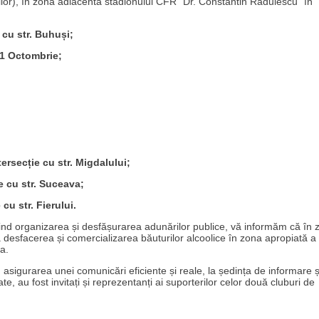
anilor), în zona adiacentă stadionului CFR ”Dr. Constantin Rădulescu” în
 cu str. Buhuși;
 11 Octombrie;
tersecție cu str. Migdalului;
ie cu str. Suceava;
 cu str. Fierului.
ivind organizarea și desfășurarea adunărilor publice, vă informăm că în 
să desfacerea și comercializarea băuturilor alcoolice în zona apropiată a
a.
u asigurarea unei comunicări eficiente și reale, la ședința de informare ș
ate, au fost invitați și reprezentanți ai suporterilor celor două cluburi de