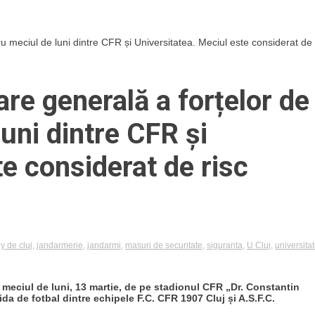
 meciul de luni dintre CFR și Universitatea. Meciul este considerat de
e generală a forțelor de
uni dintre CFR și
te considerat de risc
y de cluj
,
jandarmerie
,
jandarmi
,
masuri de securitate
,
siguranta
,
U Cluj
,
universita
 meciul de luni, 13 martie, de pe stadionul CFR „Dr. Constantin
a de fotbal dintre echipele F.C. CFR 1907 Cluj și A.S.F.C.