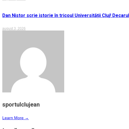
Dan Nistor scrie istorie în tricoul Universității Cluj! Deca
august 3, 2026
sportulclujean
Learn More →