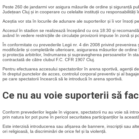
Peste 260 de jandarmi vor asigura măsurile de ordine și siguranță publ
Județean Cluj și in cooperare cu celelalte instituții cu responsabilități
Aceștia vor sta în locurile de adunare ale suporterilor și îi vor însoți p
Accesul în stadion se realizează începând cu ora 18:30 și recomandăm 
având în vedere restricțiile de circulație provizorii impuse în zonă și 
În conformitate cu prevederile Legii nr. 4 din 2008 privind prevenirea ș
modificările și completările ulterioare, asigurarea măsurilor de ordine î
și protecția arbitrilor, îndrumarea și supravegherea persoanelor în stad
contractată de către clubul F.C. CFR 1907 Cluj.
Pentru efectuarea accesului spectatorilor în arena sportivă, agenții de 
în dreptul punctelor de acces, controlul corporal preventiv și al bagajel
pe care spectatorii încearcă să le introducă în arena sportivă.
Ce nu au voie suporterii să fa
Conform prevederilor legale în vigoare, spectatorii nu au voie să introd
prin natura lor pot pune în pericol securitatea participanților la aceast
Este interzisă introducerea sau afișarea de bannere, inscripții sau alte 
ori religioasă, la discriminări de orice fel și la violență.