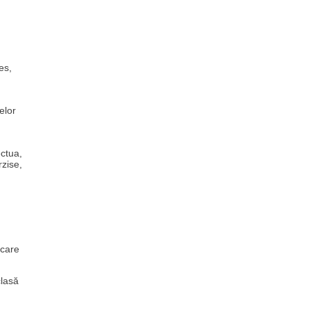
es,
elor
ectua,
rzise,
 care
clasă