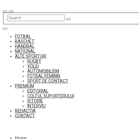
Skip
to
content
FOTBAL
BASCHET
HANDBAL
NATIONAL
ALTE SPORTURI
RUGBY
VOLEI
AUTOMOBILISM
FOTBAL FEMININ
SPORT DE CONTACT
PREMIUM
EDITORIAL
COLTUL SUPORTERULUI
ISTORIE
INTERVIU
REDACTIA
CONTACT
Home