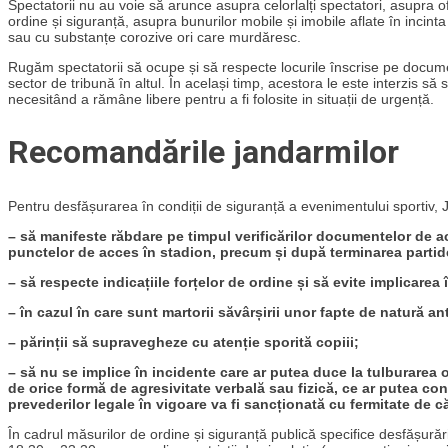
Spectatorii nu au voie să arunce asupra celorlalți spectatori, asupra of
ordine și siguranță, asupra bunurilor mobile și imobile aflate în incinta
sau cu substanțe corozive ori care murdăresc.
Rugăm spectatorii să ocupe și să respecte locurile înscrise pe documen
sector de tribună în altul. În același timp, acestora le este interzis s
necesitând a rămâne libere pentru a fi folosite in situații de urgență.
Recomandările jandarmilor
Pentru desfășurarea în condiții de siguranță a evenimentului sportiv,
– să manifeste răbdare pe timpul verificărilor documentelor de acc
punctelor de acces în stadion, precum și după terminarea partidei
– să respecte indicațiile forțelor de ordine și să evite implicarea 
– în cazul în care sunt martorii săvârșirii unor fapte de natură ant
– părinții să supravegheze cu atenție sporită copiii;
– să nu se implice în incidente care ar putea duce la tulburarea or
de orice formă de agresivitate verbală sau fizică, ce ar putea co
prevederilor legale în vigoare va fi sancționată cu fermitate de că
În cadrul măsurilor de ordine și siguranță publică specifice desfășurării