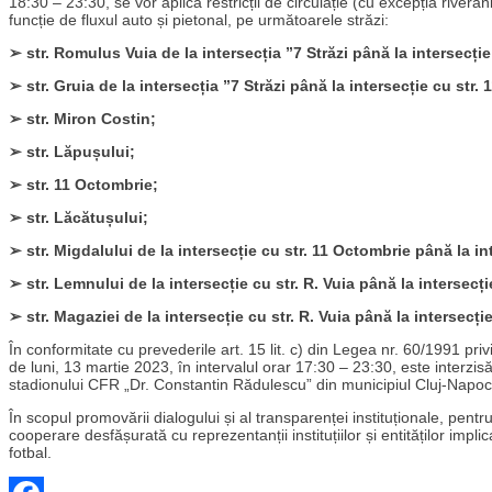
18:30 – 23:30, se vor aplica restricții de circulație (cu excepția river
funcție de fluxul auto și pietonal, pe următoarele străzi:
➢ str. Romulus Vuia de la intersecția ”7 Străzi până la intersecție
➢ str. Gruia de la intersecția ”7 Străzi până la intersecție cu str.
➢ str. Miron Costin;
➢ str. Lăpușului;
➢ str. 11 Octombrie;
➢ str. Lăcătușului;
➢ str. Migdalului de la intersecție cu str. 11 Octombrie până la in
➢ str. Lemnului de la intersecție cu str. R. Vuia până la intersecț
➢ str. Magaziei de la intersecție cu str. R. Vuia până la intersecție
În conformitate cu prevederile art. 15 lit. c) din Legea nr. 60/1991 pr
de luni, 13 martie 2023, în intervalul orar 17:30 – 23:30, este interzi
stadionului CFR „Dr. Constantin Rădulescu” din municipiul Cluj-Napoc
În scopul promovării dialogului și al transparenței instituționale, pentr
cooperare desfășurată cu reprezentanții instituțiilor și entităților implic
fotbal.