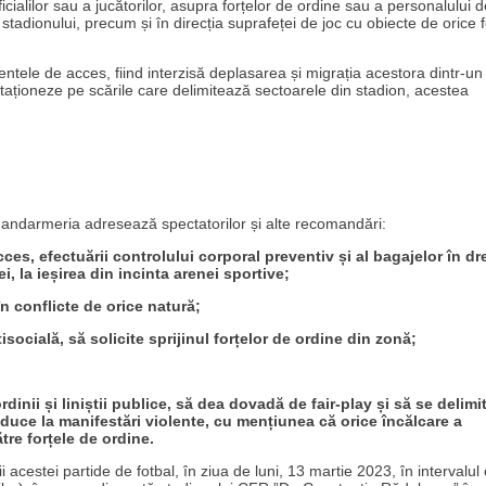
icialilor sau a jucătorilor, asupra forțelor de ordine sau a personalului d
 stadionului, precum și în direcția suprafeței de joc cu obiecte de orice f
tele de acces, fiind interzisă deplasarea și migrația acestora dintr-un
ă staționeze pe scările care delimitează sectoarele din stadion, acestea
 Jandarmeria adresează spectatorilor și alte recomandări:
es, efectuării controlului corporal preventiv și al bagajelor în dr
, la ieșirea din incinta arenei sportive;
în conflicte de orice natură;
isocială, să solicite sprijinul forțelor de ordine din zonă;
dinii și liniștii publice, să dea dovadă de fair-play și să se delimi
nduce la manifestări violente, cu mențiunea că orice încălcare a
tre forțele de ordine.
 acestei partide de fotbal, în ziua de luni, 13 martie 2023, în intervalul 