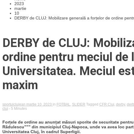
2023
martie
10
DERBY de CLUJ: Mobilizare generală a forțelor de ordine pentru
DERBY de CLUJ: Mobilizar
ordine pentru meciul de l
Universitatea. Meciul es
maxim
sportulclujean
martie 10, 2023
in
FOTBAL
,
SLIDER
Tagged
CFR Cluj
,
derby
,
derb
cluj
- 5 Minutes
Forțele de ordine au anunțat măsuri sporite de securitate pentru
Rădulescu””” din municipiul Cluj-Napoca, unde va avea loc partid
Universitatea Cluj, în cadrul Superligii.