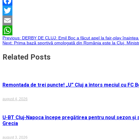
Facebook
Twitter
Email
Navigare
Previous:
DERBY DE CLUJ: Emil Boc a făcut apel la fair-play înaintea d
WhatsApp
Next:
Prima bază sportivă omologată din România este la Cluj. Ministr
în
Related Posts
articole
Remontada de trei puncte! „U” Cluj a întors meciul cu FC Bo
august 4, 2026
U-BT Cluj-Napoca începe pregătirea pentru noul sezon și s
Grecia
august 3, 2026