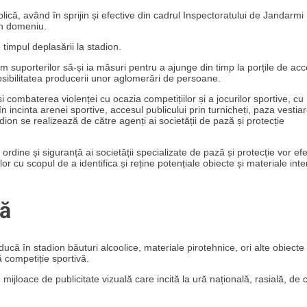
ică, având în sprijin și efective din cadrul Inspectoratului de Jandarmi
 în domeniu.
e timpul deplasării la stadion.
suporterilor să-și ia măsuri pentru a ajunge din timp la porțile de acc
posibilitatea producerii unor aglomerări de persoane.
i combaterea violenței cu ocazia competițiilor și a jocurilor sportive, cu
n incinta arenei sportive, accesul publicului prin turnicheți, paza vestiar
ion se realizează de către agenți ai societății de pază și protecție
ordine și siguranță ai societății specializate de pază și protecție vor ef
or cu scopul de a identifica și reține potențiale obiecte și materiale inte
că
ucă în stadion băuturi alcoolice, materiale pirotehnice, ori alte obiecte
ă competiție sportivă.
mijloace de publicitate vizuală care incită la ură națională, rasială, de 