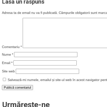
Lasă un răspuns
Adresa ta de email nu va fi publicată.
Câmpurile obligatorii sunt marc
Comentariu
*
Nume
*
Email
*
Site web
Salvează-mi numele, emailul și site-ul web în acest navigator pen
Urmărește-ne