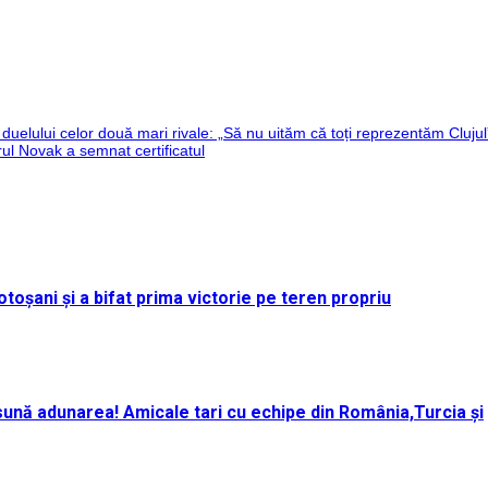
uelului celor două mari rivale: „Să nu uităm că toți reprezentăm Clujul
ul Novak a semnat certificatul
toșani și a bifat prima victorie pe teren propriu
ună adunarea! Amicale tari cu echipe din România,Turcia și