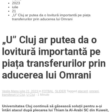
2023
iulie
21
„U” Cluj ar putea da o lovitură importantă pe piața
transferurilor prin aducerea lui Omrani
„U” Cluj ar putea da o
lovitură importantă pe
piața transferurilor prin
aducerea lui Omrani
Vasile Manu
iulie 21, 2023
in
FOTBAL
,
SLIDER
Tagged
atacant
,
omrani
,
transferuri U Cluj
,
U Cluj
- 1 Minute
Universitatea Cluj continuă să găsească soluții pentru a-și
întări atacul după plecarea lui Thiam la Al-Arabi SC din Kuweit,