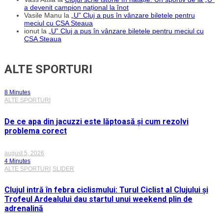
a devenit campion național la înot
Vasile Manu
la
„U” Cluj a pus în vânzare biletele pentru
meciul cu CSA Steaua
ionut
la
„U” Cluj a pus în vânzare biletele pentru meciul cu
CSA Steaua
ALTE SPORTURI
8 Minutes
ALTE SPORTURI
De ce apa din jacuzzi este lăptoasă și cum rezolvi
problema corect
august 5, 2026
4 Minutes
ALTE SPORTURI
SLIDER
Clujul intră în febra ciclismului: Turul Ciclist al Clujului și
Trofeul Ardealului dau startul unui weekend plin de
adrenalină