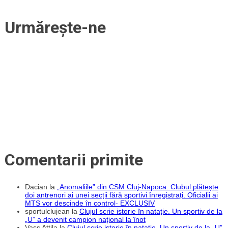
Urmărește-ne
Comentarii primite
Dacian
la
„Anomaliile” din CSM Cluj-Napoca. Clubul plătește
doi antrenori ai unei secții fără sportivi înregistrați. Oficialii ai
MTS vor descinde în control- EXCLUSIV
sportulclujean
la
Clujul scrie istorie în natație. Un sportiv de la
„U” a devenit campion național la înot
Vass Attila
la
Clujul scrie istorie în natație. Un sportiv de la „U”