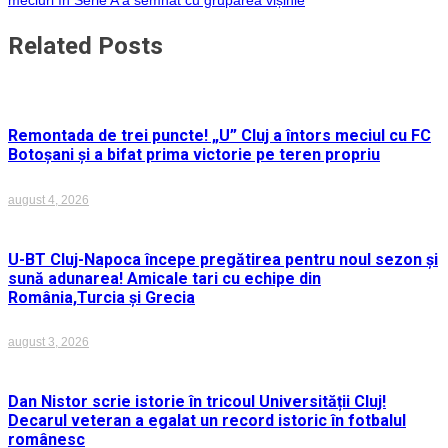
articole
Related Posts
Remontada de trei puncte! „U” Cluj a întors meciul cu FC
Botoșani și a bifat prima victorie pe teren propriu
august 4, 2026
U-BT Cluj-Napoca începe pregătirea pentru noul sezon și
sună adunarea! Amicale tari cu echipe din
România,Turcia și Grecia
august 3, 2026
Dan Nistor scrie istorie în tricoul Universității Cluj!
Decarul veteran a egalat un record istoric în fotbalul
românesc