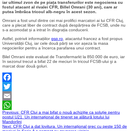
iar ultimul zvon de pe piața transferurilor este negocierea cu
fostul atacant al rivalei CFR, Billel Omrani (30 ani), care ar
putea îmbrăca tricoul alb-negru în acest sezon.
Omrani a fost unul dintre cei mai prolifici marcatori ai lui CFR Cluj,
care a plecat liber de contract după despărțirea de FCSB, unde nu
s-a acomodat și a intrat în disgrația conducerii.
Astfel, potrivit informațiilor
gsp.ro
, atacantul francez a fost propus
Universității Cluj, iar cele două părți se vor așeza la masa
negocierilor pentru a încerca parafarea unui contract.
Bilel Omrani este evaluat de Transfermarkt la 850.000 de euro, iar
în sezonul trecut a bifat 22 de meciuri în tricoul FCSB-ului şi a
marcat doar două goluri.
Facebook
Twitter
Email
Navigare
Previous:
CFR Cluj a mai bifat o nouă achiziție ca soluție pentru
WhatsApp
postul U21. Un internațional de tineret se alătură lotului lui
Mandorlini
în
Next:
CFR Cluj a dat lovitura. Un internațional grec cu peste 150 de
meciuri în Serie A a semnat cu gruparea vișinie