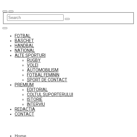
Skip
to
content
FOTBAL
BASCHET
HANDBAL
NATIONAL
ALTE SPORTURI
RUGBY
VOLEI
AUTOMOBILISM
FOTBAL FEMININ
SPORT DE CONTACT
PREMIUM
EDITORIAL
COLTUL SUPORTERULUI
ISTORIE
INTERVIU
REDACTIA
CONTACT
Home