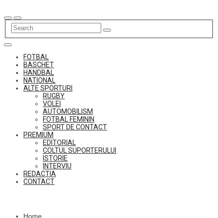
Skip
to
content
FOTBAL
BASCHET
HANDBAL
NATIONAL
ALTE SPORTURI
RUGBY
VOLEI
AUTOMOBILISM
FOTBAL FEMININ
SPORT DE CONTACT
PREMIUM
EDITORIAL
COLTUL SUPORTERULUI
ISTORIE
INTERVIU
REDACTIA
CONTACT
Home