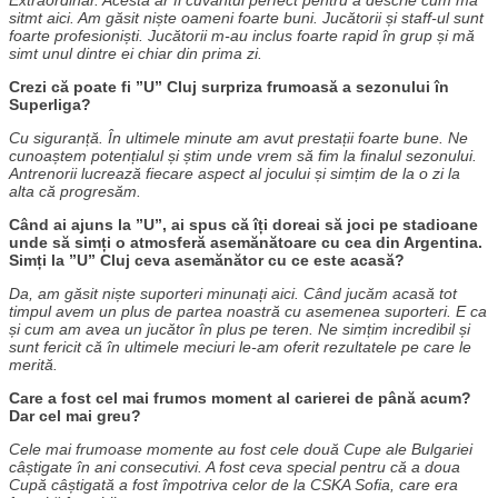
sitmt aici. Am găsit niște oameni foarte buni. Jucătorii și staff-ul sunt
foarte profesioniști. Jucătorii m-au inclus foarte rapid în grup și mă
simt unul dintre ei chiar din prima zi.
Crezi că poate fi ”U” Cluj surpriza frumoasă a sezonului în
Superliga?
Cu siguranță. În ultimele minute am avut prestații foarte bune. Ne
cunoaștem potențialul și știm unde vrem să fim la finalul sezonului.
Antrenorii lucrează fiecare aspect al jocului și simțim de la o zi la
alta că progresăm.
Când ai ajuns la ”U”, ai spus că îți doreai să joci pe stadioane
unde să simți o atmosferă asemănătoare cu cea din Argentina.
Simți la ”U” Cluj ceva asemănător cu ce este acasă?
Da, am găsit niște suporteri minunați aici. Când jucăm acasă tot
timpul avem un plus de partea noastră cu asemenea suporteri. E ca
și cum am avea un jucător în plus pe teren. Ne simțim incredibil și
sunt fericit că în ultimele meciuri le-am oferit rezultatele pe care le
merită.
Care a fost cel mai frumos moment al carierei de până acum?
Dar cel mai greu?
Cele mai frumoase momente au fost cele două Cupe ale Bulgariei
câștigate în ani consecutivi. A fost ceva special pentru că a doua
Cupă câștigată a fost împotriva celor de la CSKA Sofia, care era