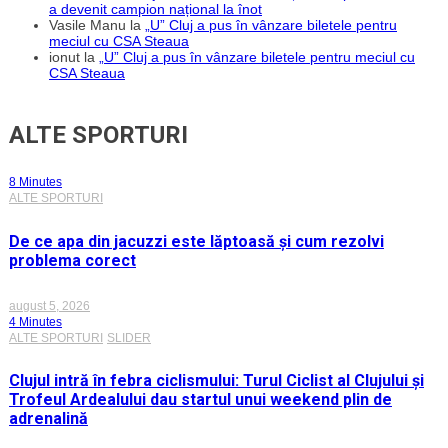
a devenit campion național la înot
Vasile Manu
la
„U” Cluj a pus în vânzare biletele pentru
meciul cu CSA Steaua
ionut
la
„U” Cluj a pus în vânzare biletele pentru meciul cu
CSA Steaua
ALTE SPORTURI
8 Minutes
ALTE SPORTURI
De ce apa din jacuzzi este lăptoasă și cum rezolvi
problema corect
august 5, 2026
4 Minutes
ALTE SPORTURI
SLIDER
Clujul intră în febra ciclismului: Turul Ciclist al Clujului și
Trofeul Ardealului dau startul unui weekend plin de
adrenalină