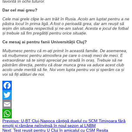
favorită în ochii tuturor.
Dar cel mai greu?
Cele mai grele clipe le-am trăit în Rusia. Acolo am luptat pentru a ne
păstra locul în prima ligă. A fost o perioadă grea, dar am reușit să
ieșim din situația respectivă și ne-am salvat. Acesta e jocul de fotbal
și trebuie să fim pregătiți pentru orice situație.
Ce mesaj ai pentru fanii Universității Cluj?
Mulțumesc pentru că m-ați primit în această familie. De asemenea,
vă mulțumesc pentru atmosfera pe care o creați meci de meci. E
extraordinar să te simți apreciat pe stradă în oraș. Trebuie să ne
păstrăm direcția, pentru că doar munca grea va aduce acest club
acolo unde merită să fie. Noi vom lupta pentru voi și sperăm ca și
voi să fiți alături de noi.
Facebook
Twitter
Email
Navigare
Previous:
U-BT Cluj-Napoca câștigă duelul cu SCM Timișoara fără
WhatsApp
emoții și rămâne neînvinsă în noul sezon al LNBM
Next:
Test reușit pentru U Cluj în amicalul cu CSM Reșița