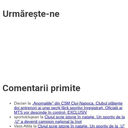
Urmărește-ne
Comentarii primite
Dacian
la
„Anomaliile” din CSM Cluj-Napoca. Clubul plătește
doi antrenori ai unei secții fără sportivi înregistrați. Oficialii ai
MTS vor descinde în control- EXCLUSIV
sportulclujean
la
Clujul scrie istorie în natație. Un sportiv de la
„U” a devenit campion național la înot
Vass Attila
la
Clujul scrie istorie în natație. Un sportiv de la „U”