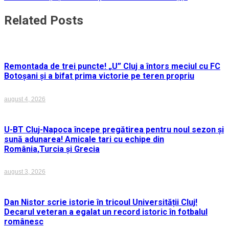
în
Related Posts
articole
Remontada de trei puncte! „U” Cluj a întors meciul cu FC
Botoșani și a bifat prima victorie pe teren propriu
august 4, 2026
U-BT Cluj-Napoca începe pregătirea pentru noul sezon și
sună adunarea! Amicale tari cu echipe din
România,Turcia și Grecia
august 3, 2026
Dan Nistor scrie istorie în tricoul Universității Cluj!
Decarul veteran a egalat un record istoric în fotbalul
românesc