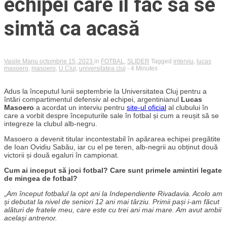
echipei care îl fac să se
simtă ca acasă
Vasile Manu
octombrie 15, 2023
in
FOTBAL
,
SLIDER
Tagged
interviu
,
lucas
masoero
,
masoero
,
U Cluj
,
universitatea cluj
- 4 Minutes
Adus la începutul lunii septembrie la Universitatea Cluj pentru a
întări compartimentul defensiv al echipei, argentinianul
Lucas
Masoero
a acordat un interviu pentru
site-ul oficial
al clubului în
care a vorbit despre începuturile sale în fotbal și cum a reușit să se
integreze la clubul alb-negru.
Masoero a devenit titular incontestabil în apărarea echipei pregătite
de Ioan Ovidiu Sabău, iar cu el pe teren, alb-negrii au obținut două
victorii și două egaluri în campionat.
Cum ai inceput să joci fotbal? Care sunt primele amintiri legate
de mingea de fotbal?
„
Am început fotbalul la opt ani la Independiente Rivadavia. Acolo am
și debutat la nivel de seniori 12 ani mai târziu. Primii pași i-am făcut
alături de fratele meu, care este cu trei ani mai mare. Am avut ambii
același antrenor.