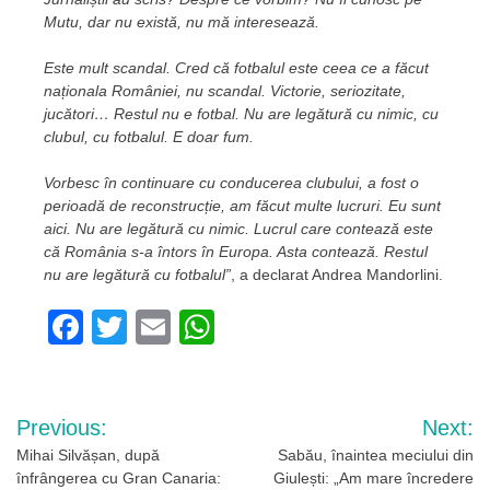
Mutu, dar nu există, nu mă interesează.
Este mult scandal. Cred că fotbalul este ceea ce a făcut
naționala României, nu scandal. Victorie, seriozitate,
jucători… Restul nu e fotbal. Nu are legătură cu nimic, cu
clubul, cu fotbalul. E doar fum.
Vorbesc în continuare cu conducerea clubului, a fost o
perioadă de reconstrucție, am făcut multe lucruri. Eu sunt
aici. Nu are legătură cu nimic. Lucrul care contează este
că România s-a întors în Europa. Asta contează. Restul
nu are legătură cu fotbalul”
, a declarat Andrea Mandorlini.
Facebook
Twitter
Email
WhatsApp
Navigare
Previous:
Next:
în
Mihai Silvășan, după
Sabău, înaintea meciului din
înfrângerea cu Gran Canaria:
Giulești: „Am mare încredere