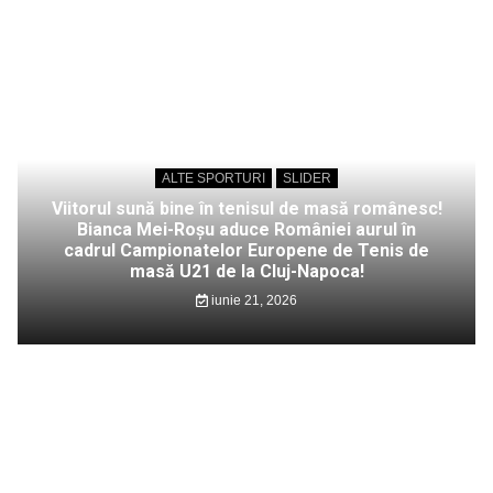
ALTE SPORTURI
SLIDER
Viitorul sună bine în tenisul de masă românesc!
Bianca Mei-Roșu aduce României aurul în
cadrul Campionatelor Europene de Tenis de
masă U21 de la Cluj-Napoca!
iunie 21, 2026