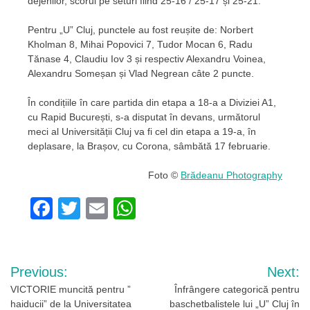
dejenilor, scorul pe seturi fiind 25-16 / 25-17 și 25-21.
Pentru „U” Cluj, punctele au fost reușite de: Norbert
Kholman 8, Mihai Popovici 7, Tudor Mocan 6, Radu
Tănase 4, Claudiu Iov 3 și respectiv Alexandru Voinea,
Alexandru Someșan și Vlad Negrean câte 2 puncte.
În condițiile în care partida din etapa a 18-a a Diviziei A1,
cu Rapid București, s-a disputat în devans, următorul
meci al Universității Cluj va fi cel din etapa a 19-a, în
deplasare, la Brașov, cu Corona, sâmbătă 17 februarie.
Foto ©
Brădeanu Photography
Facebook
Twitter
Email
WhatsApp
Navigare
Previous:
Next:
în
VICTORIE muncită pentru ”
Înfrângere categorică pentru
haiducii” de la Universitatea
baschetbalistele lui „U” Cluj în