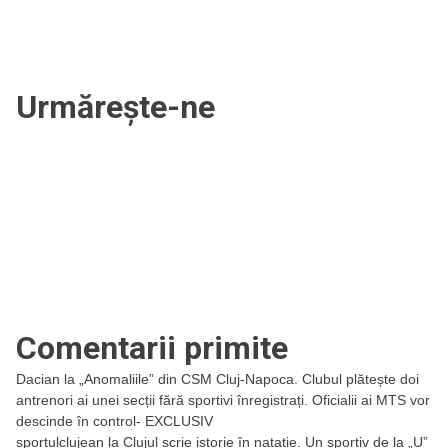
Urmărește-ne
Comentarii primite
Dacian
la
„Anomaliile” din CSM Cluj-Napoca. Clubul plătește doi
antrenori ai unei secții fără sportivi înregistrați. Oficialii ai MTS vor
descinde în control- EXCLUSIV
sportulclujean
la
Clujul scrie istorie în natație. Un sportiv de la „U”