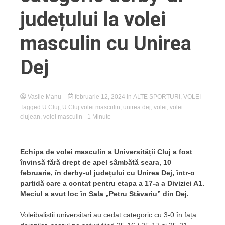
județului la volei
masculin cu Unirea
Dej
Vasile Manu
februarie 12, 2024
in
ALTE SPORTURI
,
VOLEI
Tagged
U Cluj
,
U Cluj volei masculin
,
unirea dej
,
volei
,
volei
clujean
,
volei masculin
- 1 Minute
Echipa de volei masculin a Universității Cluj a fost
învinsă fără drept de apel sâmbătă seara, 10
februarie, în derby-ul județului cu Unirea Dej, într-o
partidă care a contat pentru etapa a 17-a a Diviziei A1.
Meciul a avut loc în Sala „Petru Stăvariu” din Dej.
Voleibaliștii universitari au cedat categoric cu 3-0 în fața