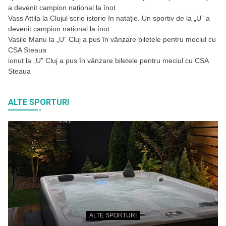
a devenit campion național la înot
Vass Attila
la
Clujul scrie istorie în natație. Un sportiv de la „U” a
devenit campion național la înot
Vasile Manu
la
„U” Cluj a pus în vânzare biletele pentru meciul cu
CSA Steaua
ionut
la
„U” Cluj a pus în vânzare biletele pentru meciul cu CSA
Steaua
ALTE SPORTURI
ALTE SPORTURI