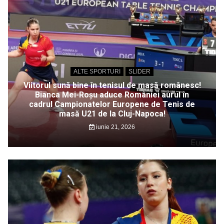
ALTE SPORTURI
SLIDER
Viitorul sună bine în tenisul de masă românesc!
Bianca Mei-Roșu aduce României aurul în
cadrul Campionatelor Europene de Tenis de
masă U21 de la Cluj-Napoca!
iunie 21, 2026