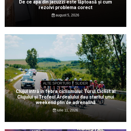
De ce apa din jacuzzi este lăptoasă și cum
rezolvi problema corect
august 5, 2026
ALTE SPORTURI
SLIDER
Clujul intră în febra ciclismului: Turul Ciclist al
Clujului și Trofeul Ardealului dau startul unui
weekend plin de adrenalină
iulie 11, 2026