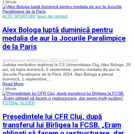
1 Minute
pentru
a-
ți
echipa
ALTE SPORTURI
Sport de contact
complet
casa
Alex Bologa luptă duminică pentru
cu
echipamente
medalia de aur la Jocurile Paralimpice
sportive
și
de la Paris
a
nu
mai
merge
on
sportulclujean
septembrie 4, 2024
0 Comment
la
Alex
Judoka nevăzător legitimat la CS Universitatea Cluj, Alex Bologa, 28
sală?
Bologa
ani, va lupta duminică, 6 septembrie, pentru medalia de aur la
luptă
Jocurile Paralimpice de la Paris 2024. Alex Bologa a plecat
duminică
duminică, 1 septembrie,...
pentru
Read More
medalia
1 Minute
de
aur
la
Jocurile
FOTBAL
SLIDER
Paralimpice
de
la
Președintele lui CFR Cluj, după
Paris
transferul lui Bîrligea la FCSB. „Eram
obligați să facem o restructurare, dar