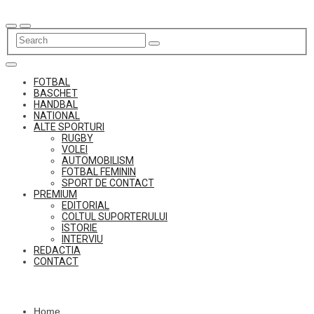
Skip
to
content
FOTBAL
BASCHET
HANDBAL
NATIONAL
ALTE SPORTURI
RUGBY
VOLEI
AUTOMOBILISM
FOTBAL FEMININ
SPORT DE CONTACT
PREMIUM
EDITORIAL
COLTUL SUPORTERULUI
ISTORIE
INTERVIU
REDACTIA
CONTACT
Home