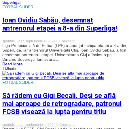
echipa
națională.
FOTBAL
SLIDER
„Este
cel
Ioan Ovidiu Sabău, desemnat
mai
bun
antrenorul etapei a 8-a din Superliga!
număr
10”
on
sportulclujean
septembrie 4, 2024
0 Comment
Ioan
Liga Profesionistă de Fotbal (LPF) a anunțat echipa etapei a 8-a din
Ovidiu
SuperLiga, iar antrenorul Universității Cluj, Ioan Ovidiu Sabău, a fost
Sabău,
desemnat antrenorul etapei. Universitatea Cluj a învins-o pe
desemnat
Dinamo București, luni seara,...
antrenorul
Read More
etapei
1 Minute
a
8-
a
din
FOTBAL
SLIDER
Superliga!
Să râdem cu Gigi Becali. Deși se află
mai aproape de retrogradare, patronul
FCSB visează la lupta pentru titlu
on
sportulclujean
septembrie 4, 2024
0 Comment
Să
Patronul lui FCSB, Gigi Becali, vede în continuare lupta pentru un