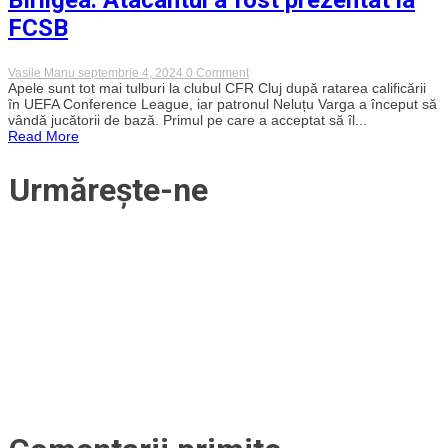
FCSB
on
Vasile Manu
septembrie 4, 2024
0 Comment
CFR
Apele sunt tot mai tulburi la clubul CFR Cluj după ratarea calificării
Cluj
în UEFA Conference League, iar patronul Neluțu Varga a început să
s-
vândă jucătorii de bază. Primul pe care a acceptat să îl...
a
Read More
despărțit
oficial
de
Urmărește-ne
Daniel
Bîrligea.
Atacantul
a
fost
prezentat
la
FCSB