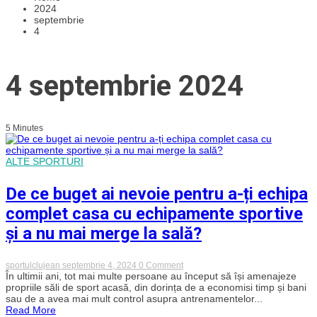
2024
septembrie
4
4 septembrie 2024
5 Minutes
ALTE SPORTURI
De ce buget ai nevoie pentru a-ți echipa
complet casa cu echipamente sportive
și a nu mai merge la sală?
on
sportulclujean
septembrie 4, 2024
0 Comment
De
În ultimii ani, tot mai multe persoane au început să își amenajeze
ce
propriile săli de sport acasă, din dorința de a economisi timp și bani
buget
sau de a avea mai mult control asupra antrenamentelor...
ai
Read More
nevoie