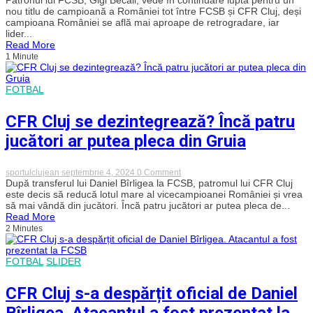
râdem
nou titlu de campioană a României tot între FCSB și CFR Cluj, deși
cu
campioana României se află mai aproape de retrogradare, iar
Gigi
lider...
Becali.
Read More
Deși
1 Minute
se
află
mai
aproape
FOTBAL
de
retrogradare,
patronul
CFR Cluj se dezintegrează? Încă patru
FCSB
visează
jucători ar putea pleca din Gruia
la
lupta
pentru
on
sportulclujean
septembrie 4, 2024
0 Comment
titlu
CFR
După transferul lui Daniel Bîrligea la FCSB, patromul lui CFR Cluj
Cluj
este decis să reducă lotul mare al vicecampioanei României și vrea
se
să mai vândă din jucători. Încă patru jucători ar putea pleca de...
dezintegrează?
Read More
Încă
2 Minutes
patru
jucători
ar
putea
FOTBAL
SLIDER
pleca
din
CFR Cluj s-a despărțit oficial de Daniel
Gruia
Bîrligea. Atacantul a fost prezentat la