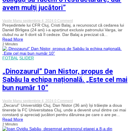
avem mulți jucători”
on
Vasile Manu
septembrie 4, 2024
0 Comment
Președintele
Președintele lui CFR Cluj, Cristi Balaj, a recunoscut că cedarea lui
lui
Daniel Bîrligea (24 ani) i-a aparținut exclusiv patronului Varga, iar
CFR
clubul nu ar fi dorit să îl cedeze. Dar Balaj a precizat că...
Cluj,
Read More
după
2 Minutes
transferul
lui
Bîrligea
la
FOTBAL
SLIDER
FCSB.
„Eram
„Dinozaurul” Dan Nistor, propus de
obligați
să
Sabău la echipa națională. „Este cel mai
facem
o
bun număr 10”
restructurare,
dar
avem
mulți
on
Vasile Manu
septembrie 4, 2024
0 Comment
jucători”
„Dinozaurul”
„Decarul” Universității Cluj, Dan Nistor (36 ani) își trăiește a doua
Dan
tinerețe la FC Universitatea Cluj, unde a devenit unul dintre cei mai
Nistor,
constanți și apreciați jucători pentru dăruirea pe care o are pe...
propus
Read More
de
2 Minutes
Sabău
la