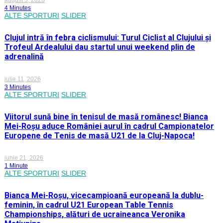
august 5, 2026
4 Minutes
ALTE SPORTURI
SLIDER
Clujul intră în febra ciclismului: Turul Ciclist al Clujului și
Trofeul Ardealului dau startul unui weekend plin de
adrenalină
iulie 11, 2026
3 Minutes
ALTE SPORTURI
SLIDER
Viitorul sună bine în tenisul de masă românesc! Bianca
Mei-Roșu aduce României aurul în cadrul Campionatelor
Europene de Tenis de masă U21 de la Cluj-Napoca!
iunie 21, 2026
1 Minute
ALTE SPORTURI
SLIDER
Bianca Mei-Roșu, vicecampioană europeană la dublu-
feminin, în cadrul U21 European Table Tennis
Championships, alături de ucraineanca Veronika