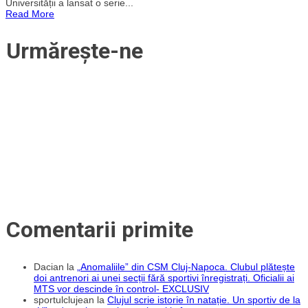
Universității a lansat o serie...
meciul
Read More
„U”
Cluj
–
Urmărește-ne
FCSB
de
pe
Cluj
Arena!
Veniți
din
timp
la
stadion
pentru
a
evita
aglomerația
Comentarii primite
Dacian
la
„Anomaliile” din CSM Cluj-Napoca. Clubul plătește
doi antrenori ai unei secții fără sportivi înregistrați. Oficialii ai
MTS vor descinde în control- EXCLUSIV
sportulclujean
la
Clujul scrie istorie în natație. Un sportiv de la