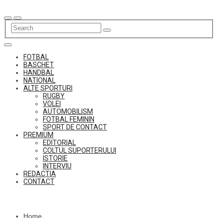
Skip
to
content
FOTBAL
BASCHET
HANDBAL
NATIONAL
ALTE SPORTURI
RUGBY
VOLEI
AUTOMOBILISM
FOTBAL FEMININ
SPORT DE CONTACT
PREMIUM
EDITORIAL
COLTUL SUPORTERULUI
ISTORIE
INTERVIU
REDACTIA
CONTACT
Home