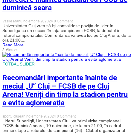
încredere
duminică seara
în
noi,
trebuie
să
on
Vasile Manu
noiembrie 9, 2024
0 Comment
luăm
Sabău
Universitatea Cluj vrea să își consolideze poziția de lider în
cele
face
Superliga cu un succes în fața campioanei FCSB, la debutul în
trei
apel
returul campionatului. Confruntarea va avea loc pe Cluj Arena, de la
puncte”
la
ora 21:00,...
concentrare
Read More
și
3 Minutes
încredere
înaintea
duelului
cu
FOTBAL
SLIDER
FCSB
de
duminică
Recomandări importante înainte de
seara
meciul „U” Cluj – FCSB de pe Cluj
Arena! Veniți din timp la stadion pentru
a evita aglomerația
on
sportulclujean
noiembrie 9, 2024
0 Comment
Recomandări
Liderul Superligii, Universitatea Cluj, va primi vizita campioanei
importante
FCSB duminică seara, 10 noiembrie, de la ora 21:00, în cadrul
înainte
primei etape a returului de campionat (16). Clubul organizator al
de