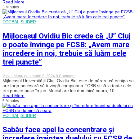
Read More
așteptați
3 Minutes
cu
o
jucărie
de
FOTBAL
SLIDER
pluș
la
meciul
Mijlocașul Ovidiu Bic crede că „U” Cluj
cu
FCSB
o poate învinge pe FCSB: „Avem mare
pentru
copiii
încredere în noi, trebuie să luăm cele
nevoiași
trei puncte”
on
Vasile Manu
noiembrie 9, 2024
0 Comment
Mijlocașul
Mijlocașul Universității Cluj, Ovidiu Bic, este de părere că echipa sa
Ovidiu
are forța necesară să învingă campioana FCSB și să ia toate cele
Bic
trei puncte puse în joc. Meciul are loc duminică seara, 10...
crede
Read More
că
6 Minutes
„U”
Cluj
o
poate
FOTBAL
SLIDER
învinge
pe
Sabău face apel la concentrare și
FCSB:
„Avem
încredere înaintea duelului cu FCSB de
mare