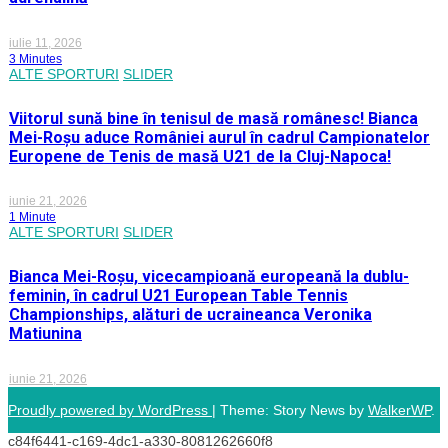
iulie 11, 2026
3 Minutes
ALTE SPORTURI
SLIDER
Viitorul sună bine în tenisul de masă românesc! Bianca
Mei-Roșu aduce României aurul în cadrul Campionatelor
Europene de Tenis de masă U21 de la Cluj-Napoca!
iunie 21, 2026
1 Minute
ALTE SPORTURI
SLIDER
Bianca Mei-Roșu, vicecampioană europeană la dublu-
feminin, în cadrul U21 European Table Tennis
Championships, alături de ucraineanca Veronika
Matiunina
iunie 21, 2026
Proudly powered by WordPress
|
Theme: Story News by
WalkerWP
.
c84f6441-c169-4dc1-a330-8081262660f8