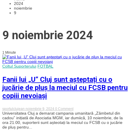
2024
noiembrie
9
9 noiembrie 2024
1 Minute
Coltul Suporterului
FOTBAL
Fanii lui „U” Cluj sunt așteptați cu o
jucărie de pluș la meciul cu FCSB pentru
copiii nevoiași
on
sportulclujean
noiembrie 9, 2024
0 Comment
Fanii
Universitatea Cluj a demarat campania umanitară „Zâmbetul din
lui
cadou” inițiată de Asociatia MGM, iar dumiică, 10 noiembrie, de la
„U”
ora 21:00, suporterii sunt așteotați la meciul cu FCSB cu o jucărie
Cluj
de pluș pentru...
sunt