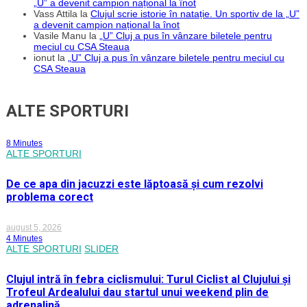
„U” a devenit campion național la înot
Vass Attila
la
Clujul scrie istorie în natație. Un sportiv de la „U”
a devenit campion național la înot
Vasile Manu
la
„U” Cluj a pus în vânzare biletele pentru
meciul cu CSA Steaua
ionut
la
„U” Cluj a pus în vânzare biletele pentru meciul cu
CSA Steaua
ALTE SPORTURI
8 Minutes
ALTE SPORTURI
De ce apa din jacuzzi este lăptoasă și cum rezolvi
problema corect
august 5, 2026
4 Minutes
ALTE SPORTURI
SLIDER
Clujul intră în febra ciclismului: Turul Ciclist al Clujului și
Trofeul Ardealului dau startul unui weekend plin de
adrenalină