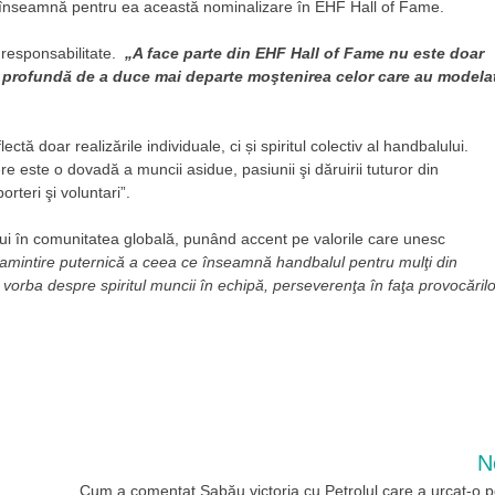
 ce înseamnă pentru ea această nominalizare în EHF Hall of Fame.
o responsabilitate.
„A face parte din EHF Hall of Fame nu este doar
 profundă de a duce mai departe moştenirea celor care au modela
tă doar realizările individuale, ci și spiritul colectiv al handbalului.
re este o dovadă a muncii asidue, pasiunii şi dăruirii tuturor din
rteri şi voluntari”.
lui în comunitatea globală, punând accent pe valorile care unesc
amintire puternică a ceea ce înseamnă handbalul pentru mulţi din
 vorba despre spiritul muncii în echipă, perseverenţa în faţa provocărilo
N
Cum a comentat Sabău victoria cu Petrolul care a urcat-o p