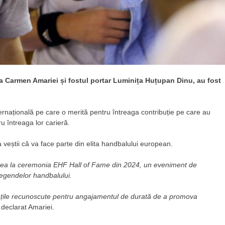
 Carmen Amariei și fostul portar Luminița Huțupan Dinu, au fost
ernațională pe care o merită pentru întreaga contribuție pe care au
u întreaga lor carieră.
eștii că va face parte din elita handbalului european.
area la ceremonia EHF Hall of Fame din 2024, un eveniment de
 legendelor handbalului.
tățile recunoscute pentru angajamentul de durată de a promova
 declarat Amariei.