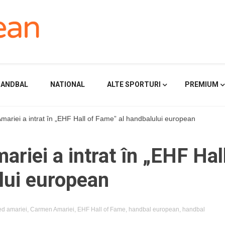
HANDBAL
NATIONAL
ALTE SPORTURI
PREMIUM
ariei a intrat în „EHF Hall of Fame” al handbalului european
riei a intrat în „EHF Hal
lui european
ed
amariei
,
Carmen Amariei
,
EHF Hall of Fame
,
handbal european
,
handbal