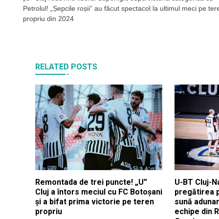
în
Petrolul! „Șepcile roșii” au făcut spectacol la ultimul meci pe ter
articole
propriu din 2024
RELATED POSTS
Remontada de trei puncte! „U”
U-BT Cluj-N
Cluj a întors meciul cu FC Botoșani
pregătirea 
și a bifat prima victorie pe teren
sună adunar
propriu
echipe din 