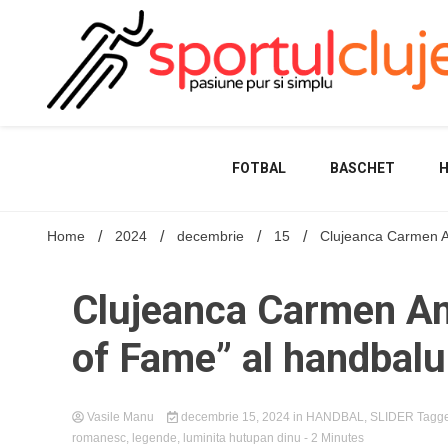
Skip
to
content
FOTBAL
BASCHET
Home
2024
decembrie
15
Clujeanca Carmen Am
Clujeanca Carmen Ama
of Fame” al handbalu
Vasile Manu
decembrie 15, 2024
in
HANDBAL
,
SLIDER
Tagg
romanesc
,
legende
,
luminita hutupan dinu
- 2 Minutes