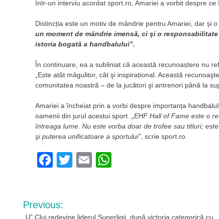
Într-un interviu acordat sport.ro, Amariei a vorbit despre
Distincția este un motiv de mândrie pentru Amariei, dar și 
un moment de mândrie imensă, ci şi o responsabilitate
istoria bogată a handbalului”.
În continuare, ea a subliniat că această recunoaștere nu reflec
„Este atât măgulitor, cât şi inspirațional. Această recunoaşte
comunitatea noastră – de la jucători şi antrenori până la supo
Amariei a încheiat prin a vorbi despre importanța handbalu
oamenii din jurul acestui sport.
„EHF Hall of Fame este o re
întreaga lume. Nu este vorba doar de trofee sau titluri; este
şi puterea unificatoare a sportului”
, scrie sport.ro.
Facebook
Twitter
Email
WhatsApp
Navigare
Previous:
„U” Cluj redevine liderul Superligii, după victoria categorică cu