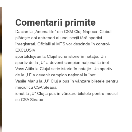
Comentarii primite
Dacian
la
„Anomaliile” din CSM Cluj-Napoca. Clubul
plătește doi antrenori ai unei secții fără sportivi
înregistrați. Oficialii ai MTS vor descinde în control-
EXCLUSIV
sportulclujean
la
Clujul scrie istorie în natație. Un
sportiv de la „U” a devenit campion național la înot
Vass Attila
la
Clujul scrie istorie în natație. Un sportiv
de la „U” a devenit campion național la înot
Vasile Manu
la
„U” Cluj a pus în vânzare biletele pentru
meciul cu CSA Steaua
ionut
la
„U” Cluj a pus în vânzare biletele pentru meciul
cu CSA Steaua