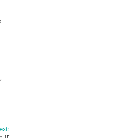
t
r
ext:
e „U”