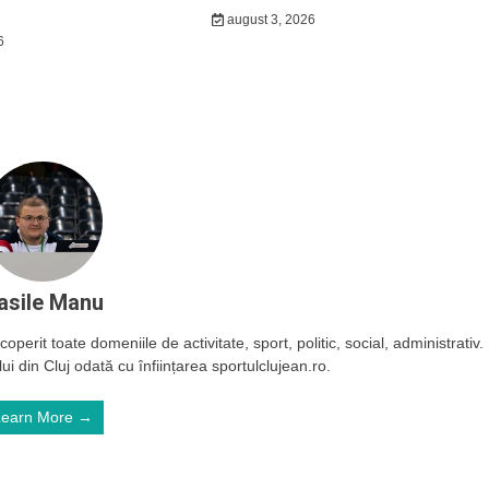
august 3, 2026
6
asile Manu
operit toate domeniile de activitate, sport, politic, social, administrativ.
ui din Cluj odată cu înființarea sportulclujean.ro.
Learn More →