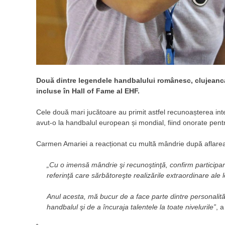
Două dintre legendele handbalului românesc, clujeanca
incluse în Hall of Fame al EHF.
Cele două mari jucătoare au primit astfel recunoașterea int
avut-o la handbalul european și mondial, fiind onorate pentr
Carmen Amariei a reacționat cu multă mândrie după aflarea v
„Cu o imensă mândrie şi recunoştinţă, confirm particip
referinţă care sărbătoreşte realizările extraordinare ale
Anul acesta, mă bucur de a face parte dintre personali
handbalul şi de a încuraja talentele la toate nivelurile”
, a