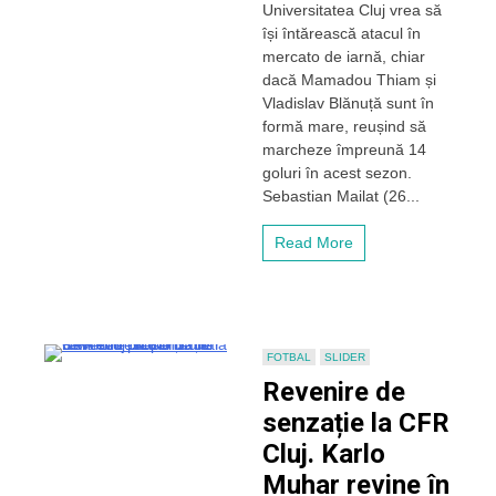
Universitatea Cluj vrea să
Cluj
își întărească atacul în
își
caută
mercato de iarnă, chiar
un
dacă Mamadou Thiam și
alt
Vladislav Blănuță sunt în
atacant.
formă mare, reușind să
Sebastian
marcheze împreună 14
Mailat
goluri în acest sezon.
ar
putea
Sebastian Mailat (26...
reveni
pe
Read More
Cluj
Arena
FOTBAL
SLIDER
Revenire de
senzație la CFR
Cluj. Karlo
Muhar revine în