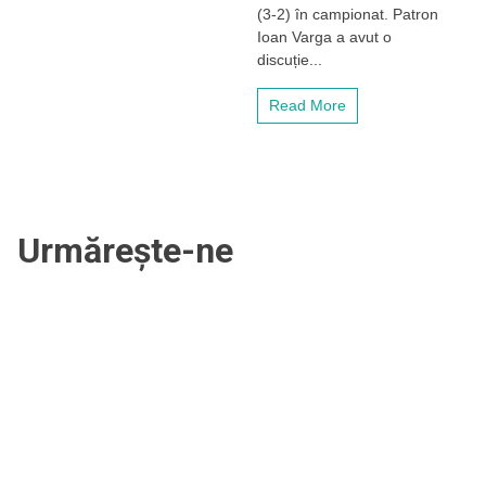
(3-2) în campionat. Patron
două
Ioan Varga a avut o
victorii
i-
discuție...
au
salvat
Read More
postul
Urmărește-ne