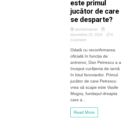
este primul
jucător de care
se desparte?
sportulclujean
decembrie 25, 2024
0
on
Comment
Petrescu
Odată cu reconfirmarea
începe
oficială în funcția de
curățenia
de
antrenor, Dan Petrescu a a
iarnă
început curățenia de iarnă
în
în lotul feroviarilor. Primul
lotul
jucător de care Petrescu
lui
vrea să scape este Vasile
CFR
Mogoș, fundașul dreapta
Cluj.
Cine
care a...
este
primul
Read More
jucător
de
care
se