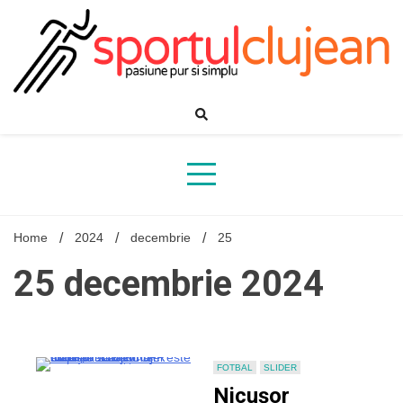
Skip
to
content
Home
2024
decembrie
25
25 decembrie 2024
FOTBAL
SLIDER
Nicușor