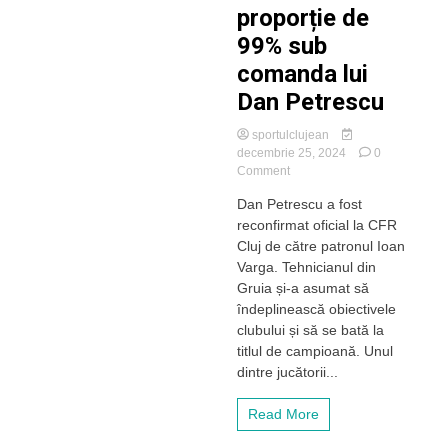
proporție de
99% sub
comanda lui
Dan Petrescu
sportulclujean
decembrie 25, 2024
0
on
Comment
Revenire
Dan Petrescu a fost
de
reconfirmat oficial la CFR
senzație
la
Cluj de către patronul Ioan
CFR
Varga. Tehnicianul din
Cluj.
Gruia și-a asumat să
Karlo
îndeplinească obiectivele
Muhar
clubului și să se bată la
revine
titlul de campioană. Unul
în
proporție
dintre jucătorii...
de
99%
Read More
sub
comanda