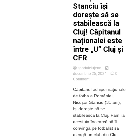
Stanciu își
dorește să se
stabilească la
Cluj! Căpitanul
naționalei este
între „U” Cluj și
CFR
sportulclujean
decembrie 25, 2024
0
on
Comment
Nicușor
Căpitanul echipei naționale
Stanciu
de fotba a României,
își
dorește
Nicușor Stanciu (31 ani),
să
își dorește să se
se
stabilească la Cluj. Familia
stabilească
acestuia încearcă să îl
la
convingă pe fotbalist să
Cluj!
aleagă un club din Cluj,
Căpitanul