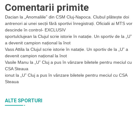
Comentarii primite
Dacian
la
„Anomaliile” din CSM Cluj-Napoca. Clubul plătește doi
antrenori ai unei secții fără sportivi înregistrați. Oficialii ai MTS vor
descinde în control- EXCLUSIV
sportulclujean
la
Clujul scrie istorie în natație. Un sportiv de la „U”
a devenit campion național la înot
Vass Attila
la
Clujul scrie istorie în natație. Un sportiv de la „U” a
devenit campion național la înot
Vasile Manu
la
„U” Cluj a pus în vânzare biletele pentru meciul cu
CSA Steaua
ionut
la
„U” Cluj a pus în vânzare biletele pentru meciul cu CSA
Steaua
ALTE SPORTURI