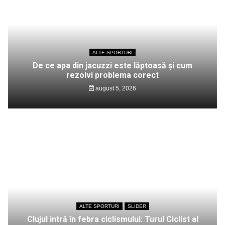
ALTE SPORTURI
De ce apa din jacuzzi este lăptoasă și cum
rezolvi problema corect
august 5, 2026
ALTE SPORTURI
SLIDER
Clujul intră în febra ciclismului: Turul Ciclist al