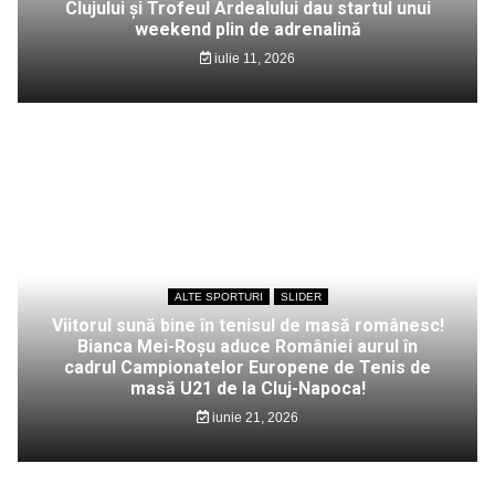
Clujului și Trofeul Ardealului dau startul unui
weekend plin de adrenalină
iulie 11, 2026
ALTE SPORTURI
SLIDER
Viitorul sună bine în tenisul de masă românesc!
Bianca Mei-Roșu aduce României aurul în
cadrul Campionatelor Europene de Tenis de
masă U21 de la Cluj-Napoca!
iunie 21, 2026