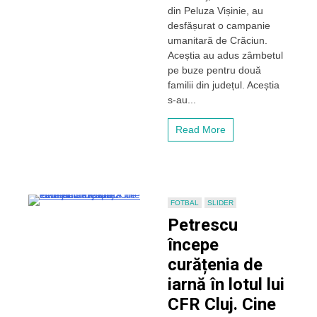
fanilor
din Peluza Vișinie, au
și
desfășurat o campanie
jucătorilor
umanitară de Crăciun.
lui
Aceștia au adus zâmbetul
CFR
pe buze pentru două
Cluj
familii din județul. Aceștia
de
Crăciun!
s-au...
Au
făcut
Read More
oameni
fericiți
de
sărbători
FOTBAL
SLIDER
Petrescu
începe
curățenia de
iarnă în lotul lui
CFR Cluj. Cine