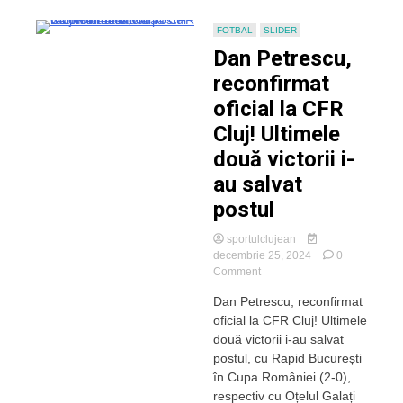
desparte?
FOTBAL
SLIDER
Dan Petrescu,
reconfirmat
oficial la CFR
Cluj! Ultimele
două victorii i-
au salvat
postul
sportulclujean
decembrie 25, 2024
0
on
Comment
Dan
Dan Petrescu, reconfirmat
Petrescu,
oficial la CFR Cluj! Ultimele
reconfirmat
oficial
două victorii i-au salvat
la
postul, cu Rapid București
CFR
în Cupa României (2-0),
Cluj!
respectiv cu Oțelul Galați
Ultimele