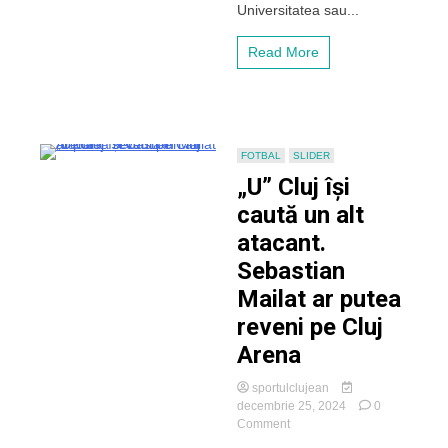
naționalei
Universitatea sau...
este
între
Read More
„U”
Cluj
și
CFR
FOTBAL
SLIDER
„U” Cluj își
caută un alt
atacant.
Sebastian
Mailat ar putea
reveni pe Cluj
Arena
sportulclujean
decembrie 25, 2024
0
on
Comment
„U”