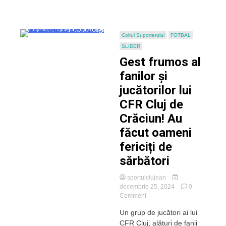
lui
Dan
Petrescu
Coltul Suporterului
FOTBAL
SLIDER
Gest frumos al
fanilor și
jucătorilor lui
CFR Cluj de
Crăciun! Au
făcut oameni
fericiți de
sărbători
sportulclujean
decembrie 25, 2024
0
on
Comment
Gest
Un grup de jucători ai lui
frumos
CFR Cluj, alături de fanii
al