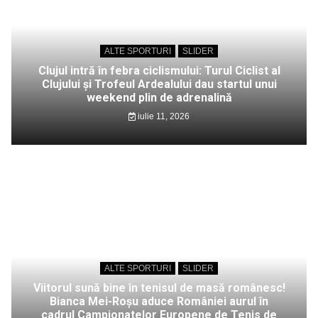
ALTE SPORTURI
SLIDER
Clujul intră în febra ciclismului: Turul Ciclist al
Clujului și Trofeul Ardealului dau startul unui
weekend plin de adrenalină
iulie 11, 2026
ALTE SPORTURI
SLIDER
Viitorul sună bine în tenisul de masă românesc!
Bianca Mei-Roșu aduce României aurul în
cadrul Campionatelor Europene de Tenis de