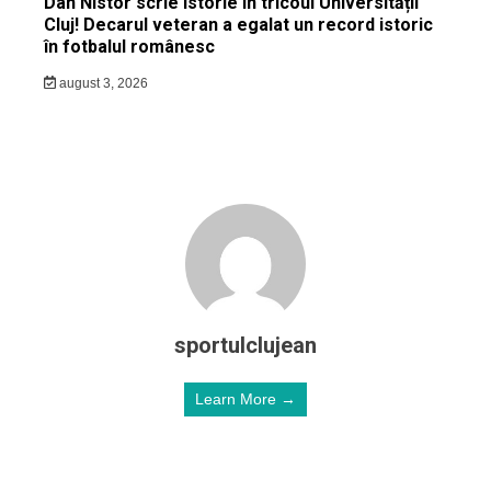
Dan Nistor scrie istorie în tricoul Universității
Cluj! Decarul veteran a egalat un record istoric
în fotbalul românesc
august 3, 2026
sportulclujean
Learn More →