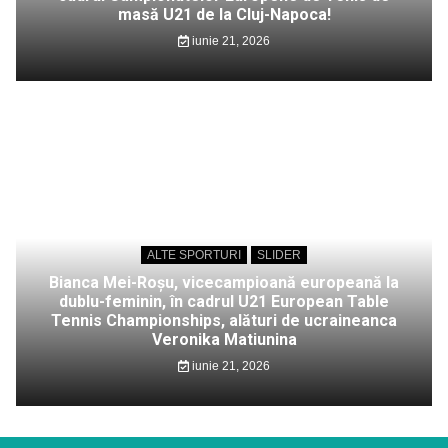
masă U21 de la Cluj-Napoca!
iunie 21, 2026
ALTE SPORTURI
SLIDER
Bianca Mei-Roșu, vicecampioană europeană la
dublu-feminin, în cadrul U21 European Table
Tennis Championships, alături de ucraineanca
Veronika Matiunina
iunie 21, 2026