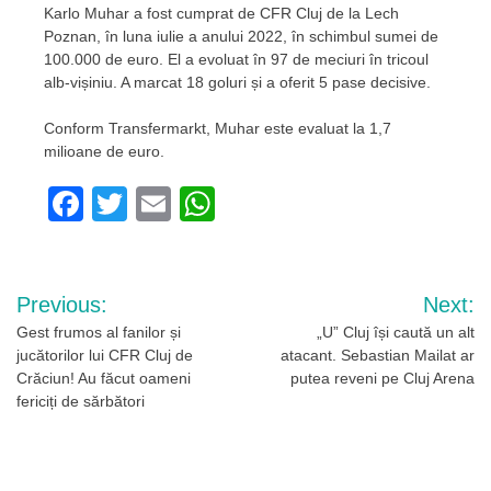
Karlo Muhar a fost cumprat de CFR Cluj de la Lech
Poznan, în luna iulie a anului 2022, în schimbul sumei de
100.000 de euro. El a evoluat în 97 de meciuri în tricoul
alb-vișiniu. A marcat 18 goluri și a oferit 5 pase decisive.
Conform Transfermarkt, Muhar este evaluat la 1,7
milioane de euro.
Facebook
Twitter
Email
WhatsApp
Navigare
Previous:
Next:
în
Gest frumos al fanilor și
„U” Cluj își caută un alt
jucătorilor lui CFR Cluj de
atacant. Sebastian Mailat ar
articole
Crăciun! Au făcut oameni
putea reveni pe Cluj Arena
fericiți de sărbători