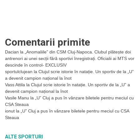
Comentarii primite
Dacian
la
„Anomaliile” din CSM Cluj-Napoca. Clubul plătește doi
antrenori ai unei secții fără sportivi înregistrați. Oficialii ai MTS vor
descinde în control- EXCLUSIV
sportulclujean
la
Clujul scrie istorie în natație. Un sportiv de la „U”
a devenit campion național la înot
Vass Attila
la
Clujul scrie istorie în natație. Un sportiv de la „U” a
devenit campion național la înot
Vasile Manu
la
„U” Cluj a pus în vânzare biletele pentru meciul cu
CSA Steaua
ionut
la
„U” Cluj a pus în vânzare biletele pentru meciul cu CSA
Steaua
ALTE SPORTURI