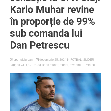
Karlo Muhar revine
în proporție de 99%
sub comanda lui
Dan Petrescu
sportulclujean
decembrie 25, 2024
in
FOTBAL
,
SLIDER
Tagged
CFR
,
CFR Cluj
,
karlo muhar
,
muhar
,
revenire
- 1 Minute