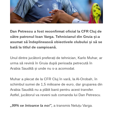
Dan Petrescu a fost reconfirmat oficial la CFR Cluj de
către patronul Ioan Varga. Tehnicianul din Gruia și-a
asumat să îndeplinească obiectivele clubului și să se
bată la titlul de campioană.
Unul dintre jucătorii preferați de tehnician, Karlo Muhar, ar
urma să revină în Gruia după perioada petrecută în
Arabia Saudită și unde nu s-a acomodat.
Muhar a plecat de la CFR Cluj în vară, la Al-Orobah, în
schimbul sumei de 1,5 milioane de euro, dar gruparea din
Arabia Saudită nu a plătit banii pentru acest transfer.
Astfel, jucătorul va reveni sub comanda lui Dan Petrescu.
„99% se întoarce la noi”,
a transmis Neluțu Varga.