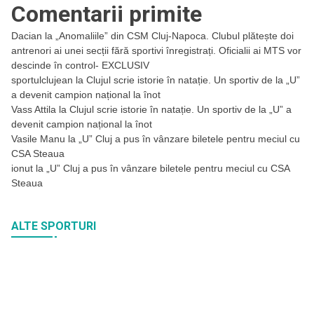
Comentarii primite
Dacian
la
„Anomaliile” din CSM Cluj-Napoca. Clubul plătește doi
antrenori ai unei secții fără sportivi înregistrați. Oficialii ai MTS vor
descinde în control- EXCLUSIV
sportulclujean
la
Clujul scrie istorie în natație. Un sportiv de la „U”
a devenit campion național la înot
Vass Attila
la
Clujul scrie istorie în natație. Un sportiv de la „U” a
devenit campion național la înot
Vasile Manu
la
„U” Cluj a pus în vânzare biletele pentru meciul cu
CSA Steaua
ionut
la
„U” Cluj a pus în vânzare biletele pentru meciul cu CSA
Steaua
ALTE SPORTURI