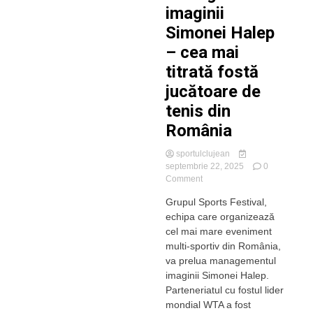
imaginii
Simonei Halep
– cea mai
titrată fostă
jucătoare de
tenis din
România
sportulclujean
septembrie 22, 2025
0
on
Comment
Sports
Grupul Sports Festival,
Festival
echipa care organizează
preia
managementul
cel mai mare eveniment
imaginii
multi-sportiv din România,
Simonei
va prelua managementul
Halep
imaginii Simonei Halep.
–
Parteneriatul cu fostul lider
cea
mondial WTA a fost
mai