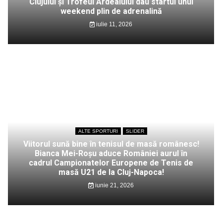
Clujului și Trofeul Ardealului dau startul unui
weekend plin de adrenalină
iulie 11, 2026
ALTE SPORTURI
SLIDER
Viitorul sună bine în tenisul de masă românesc!
Bianca Mei-Roșu aduce României aurul în
cadrul Campionatelor Europene de Tenis de
masă U21 de la Cluj-Napoca!
iunie 21, 2026