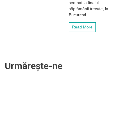
titrată
semnat la finalul
fostă
săptămânii trecute, la
jucătoare
București....
de
tenis
Read More
din
România
Urmărește-ne