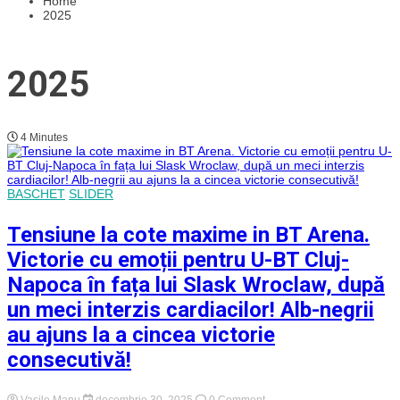
Home
2025
2025
4 Minutes
BASCHET
SLIDER
Tensiune la cote maxime in BT Arena.
Victorie cu emoții pentru U-BT Cluj-
Napoca în fața lui Slask Wroclaw, după
un meci interzis cardiacilor! Alb-negrii
au ajuns la a cincea victorie
consecutivă!
on
Vasile Manu
decembrie 30, 2025
0 Comment