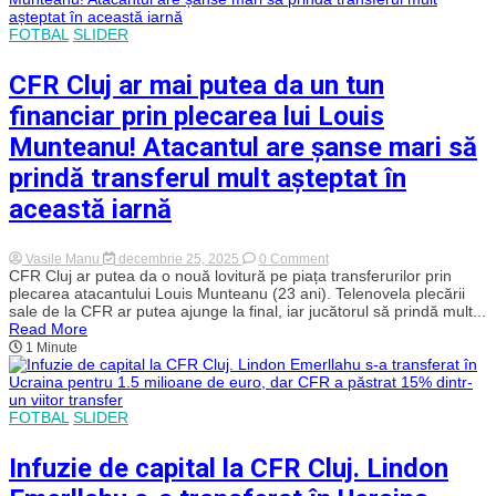
Matei
Ilie.
FOTBAL
SLIDER
Un
club
din
CFR Cluj ar mai putea da un tun
Superliga
este
financiar prin plecarea lui Louis
gata
să
Munteanu! Atacantul are șanse mari să
îl
transfere
prindă transferul mult așteptat în
pe
jucător
această iarnă
on
Vasile Manu
decembrie 25, 2025
0 Comment
CFR
CFR Cluj ar putea da o nouă lovitură pe piața transferurilor prin
Cluj
plecarea atacantului Louis Munteanu (23 ani). Telenovela plecării
ar
sale de la CFR ar putea ajunge la final, iar jucătorul să prindă mult...
mai
Read More
putea
1 Minute
da
un
tun
financiar
prin
FOTBAL
SLIDER
plecarea
lui
Louis
Infuzie de capital la CFR Cluj. Lindon
Munteanu!
Atacantul