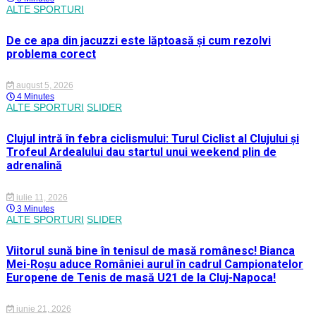
ALTE SPORTURI
De ce apa din jacuzzi este lăptoasă și cum rezolvi
problema corect
august 5, 2026
4 Minutes
ALTE SPORTURI
SLIDER
Clujul intră în febra ciclismului: Turul Ciclist al Clujului și
Trofeul Ardealului dau startul unui weekend plin de
adrenalină
iulie 11, 2026
3 Minutes
ALTE SPORTURI
SLIDER
Viitorul sună bine în tenisul de masă românesc! Bianca
Mei-Roșu aduce României aurul în cadrul Campionatelor
Europene de Tenis de masă U21 de la Cluj-Napoca!
iunie 21, 2026