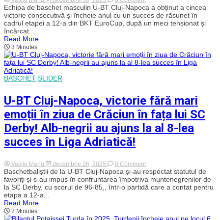
Tensiune
Echipa de baschet masculin U-BT Cluj-Napoca a obținut a cincea
la
victorie consecutivă și încheie anul cu un succes de răsunet în
cote
cadrul etapei a 12-a din BKT EuroCup, după un meci tensionat și
maxime
încărcat...
in
Read More
BT
3 Minutes
Arena.
Victorie
cu
emoții
pentru
BASCHET
SLIDER
U-
BT
Cluj-
U-BT Cluj-Napoca, victorie fără mari
Napoca
în
emoții în ziua de Crăciun în fața lui SC
fața
lui
Derby! Alb-negrii au ajuns la al 8-lea
Slask
Wroclaw,
succes în Liga Adriatică!
după
un
meci
on
Vasile Manu
decembrie 26, 2025
0 Comment
interzis
U-
Baschetbaliștii de la U-BT Cluj-Napoca și-au respectat statutul de
cardiacilor!
BT
Alb-
favoriți și s-au impus în confruntarea împotriva muntenegrenilor de
Cluj-
negrii
la SC Derby, cu scorul de 96-85,, într-o partidă care a contat pentru
Napoca,
au
etapa a 12-a...
victorie
ajuns
Read More
fără
la
2 Minutes
mari
a
emoții
cincea