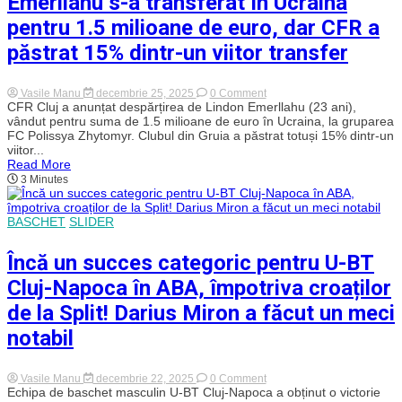
Emerllahu s-a transferat în Ucraina
are
șanse
pentru 1.5 milioane de euro, dar CFR a
mari
să
păstrat 15% dintr-un viitor transfer
prindă
transferul
mult
on
Vasile Manu
decembrie 25, 2025
0 Comment
așteptat
Infuzie
CFR Cluj a anunțat despărțirea de Lindon Emerllahu (23 ani),
în
de
vândut pentru suma de 1.5 milioane de euro în Ucraina, la gruparea
această
capital
iarnă
FC Polissya Zhytomyr. Clubul din Gruia a păstrat totuși 15% dintr-un
la
viitor...
CFR
Read More
Cluj.
3 Minutes
Lindon
Emerllahu
s-
a
BASCHET
SLIDER
transferat
în
Ucraina
Încă un succes categoric pentru U-BT
pentru
1.5
Cluj-Napoca în ABA, împotriva croaților
milioane
de
de la Split! Darius Miron a făcut un meci
euro,
dar
notabil
CFR
a
păstrat
on
Vasile Manu
decembrie 22, 2025
0 Comment
15%
Încă
Echipa de baschet masculin U-BT Cluj-Napoca a obținut o victorie
dintr-