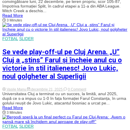
un
convingătoare luni, 22 decembrie, pe teren propriu, scor 105-87,
un
succes
viitor
împotriva formației Split, în cadrul etapei a 11-a din ABA League.
categoric
transfer
Mitch Creek a deschis...
pentru
Read More
U-
3 Minutes
BT
Cluj-
Napoca
în
ABA,
FOTBAL
SLIDER
împotriva
croaților
de
Se vede play-off-ul pe Cluj Arena. „U”
la
Split!
Cluj a „stins” Farul și încheie anul cu o
Darius
Miron
victorie în stil italienesc! Jovo Lukic,
a
făcut
noul golgheter al Superligii
un
meci
notabil
on
Vasile Manu
decembrie 21, 2025
0 Comment
Se
Universitatea Cluj a terminat cu un succes, la limită, anul 2025,
vede
după ce s-a impus cu 1-0 în fața formației Farul Constanța, în urma
play-
golului reușit de Jovo Lukic, atacantul bosniac a urcat pe...
off-
Read More
ul
3 Minutes
pe
Cluj
Arena.
„U”
FOTBAL
SLIDER
Cluj