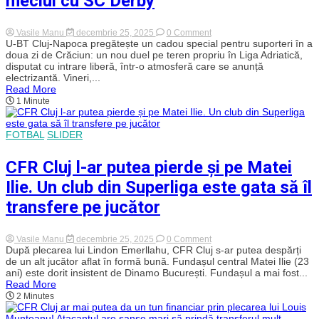
meciul cu SC Derby
on
Vasile Manu
decembrie 25, 2025
0 Comment
Crăciun
U-BT Cluj-Napoca pregătește un cadou special pentru suporteri în a
în
doua zi de Crăciun: un nou duel pe teren propriu în Liga Adriatică,
alb-
disputat cu intrare liberă, într-o atmosferă care se anunță
negru:
electrizantă. Vineri,...
baschet
Read More
în
1 Minute
a
doua
zi
de
FOTBAL
SLIDER
Crăciun!
U-
BT
CFR Cluj l-ar putea pierde și pe Matei
Cluj-
Napoca
Ilie. Un club din Superliga este gata să îl
îi
așteaptă
transfere pe jucător
pe
fani
cu
on
Vasile Manu
decembrie 25, 2025
0 Comment
intrare
CFR
După plecarea lui Lindon Emerllahu, CFR Cluj s-ar putea despărți
liberă
Cluj
de un alt jucător aflat în formă bună. Fundașul central Matei Ilie (23
la
l-
meciul
ani) este dorit insistent de Dinamo București. Fundașul a mai fost...
ar
cu
Read More
putea
SC
2 Minutes
pierde
Derby
și
pe