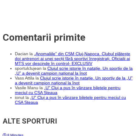
play-
off!”
Comentarii primite
Dacian
la
„Anomaliile” din CSM Cluj-Napoca. Clubul plătește
doi antrenori ai unei secții fără sportivi înregistrați. Oficialii ai
MTS vor descinde în control- EXCLUSIV
sportulclujean
la
Clujul scrie istorie în natație. Un sportiv de la
„U” a devenit campion național la înot
Vass Attila
la
Clujul scrie istorie în natație. Un sportiv de la „U”
a devenit campion național la înot
Vasile Manu
la
„U” Cluj a pus în vânzare biletele pentru
meciul cu CSA Steaua
ionut
la
„U” Cluj a pus în vânzare biletele pentru meciul cu
CSA Steaua
ALTE SPORTURI
8 Minutes