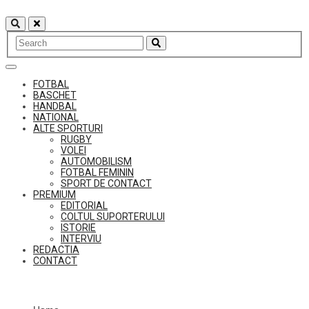
Skip
to
content
FOTBAL
BASCHET
HANDBAL
NATIONAL
ALTE SPORTURI
RUGBY
VOLEI
AUTOMOBILISM
FOTBAL FEMININ
SPORT DE CONTACT
PREMIUM
EDITORIAL
COLTUL SUPORTERULUI
ISTORIE
INTERVIU
REDACTIA
CONTACT