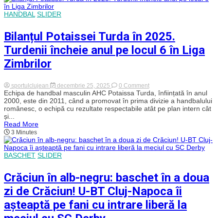
în
victorie
ziua
consecutivă!
HANDBAL
SLIDER
de
Crăciun
în
Bilanțul Potaissei Turda în 2025.
fața
lui
Turdenii încheie anul pe locul 6 în Liga
SC
Derby!
Zimbrilor
Alb-
negrii
au
on
sportulclujean
decembrie 25, 2025
0 Comment
ajuns
Bilanțul
Echipa de handbal masculin AHC Potaissa Turda, înființată în anul
la
Potaissei
2000, este din 2011, când a promovat în prima divizie a handbalului
al
Turda
8-
românesc, o echipă cu rezultate respectabile atât pe plan intern cât
în
lea
și...
2025.
succes
Read More
Turdenii
în
3 Minutes
încheie
Liga
anul
Adriatică!
pe
locul
BASCHET
SLIDER
6
în
Liga
Crăciun în alb-negru: baschet în a doua
Zimbrilor
zi de Crăciun! U-BT Cluj-Napoca îi
așteaptă pe fani cu intrare liberă la