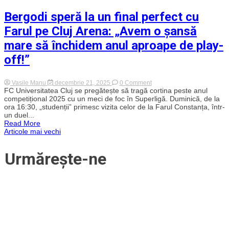
a
Bergodi speră la un final perfect cu
„stins”
Farul
Farul pe Cluj Arena: „Avem o șansă
și
încheie
mare să închidem anul aproape de play-
anul
cu
off!”
o
victorie
în
stil
on
Vasile Manu
decembrie 21, 2025
0 Comment
italienesc!
Bergodi
FC Universitatea Cluj se pregătește să tragă cortina peste anul
Jovo
speră
competițional 2025 cu un meci de foc în Superligă. Duminică, de la
Lukic,
la
ora 16:30, „studenții” primesc vizita celor de la Farul Constanța, într-
noul
un
golgheter
un duel...
final
al
Read More
perfect
Superligii
Navigare
Articole mai vechi
cu
Farul
pe
în
Urmărește-ne
Cluj
Arena:
„Avem
articole
o
șansă
mare
să
închidem
anul
aproape
de