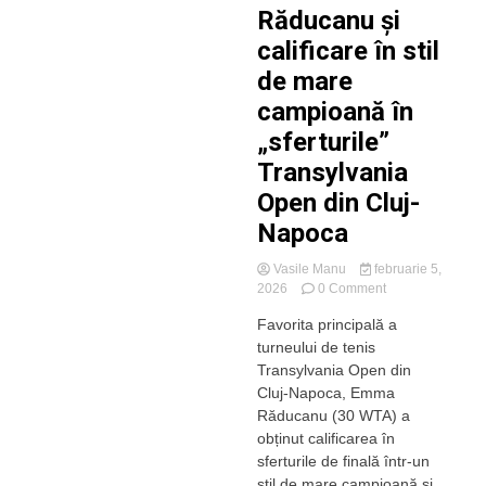
Răducanu și
calificare în stil
de mare
campioană în
„sferturile”
Transylvania
Open din Cluj-
Napoca
Vasile Manu
februarie 5,
on
2026
0 Comment
Revenire
Favorita principală a
de
turneului de tenis
senzație
pentru
Transylvania Open din
Emma
Cluj-Napoca, Emma
Răducanu
Răducanu (30 WTA) a
și
obținut calificarea în
calificare
sferturile de finală într-un
în
stil de mare campioană și
stil