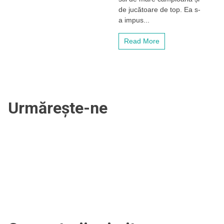
de
de jucătoare de top. Ea s-
mare
a impus...
campioană
în
Read More
„sferturile”
Transylvania
Open
din
Cluj-
Napoca
Urmărește-ne