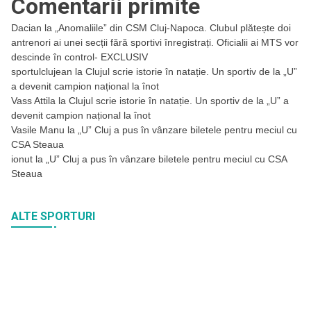
Comentarii primite
Dacian
la
„Anomaliile” din CSM Cluj-Napoca. Clubul plătește doi
antrenori ai unei secții fără sportivi înregistrați. Oficialii ai MTS vor
descinde în control- EXCLUSIV
sportulclujean
la
Clujul scrie istorie în natație. Un sportiv de la „U”
a devenit campion național la înot
Vass Attila
la
Clujul scrie istorie în natație. Un sportiv de la „U” a
devenit campion național la înot
Vasile Manu
la
„U” Cluj a pus în vânzare biletele pentru meciul cu
CSA Steaua
ionut
la
„U” Cluj a pus în vânzare biletele pentru meciul cu CSA
Steaua
ALTE SPORTURI