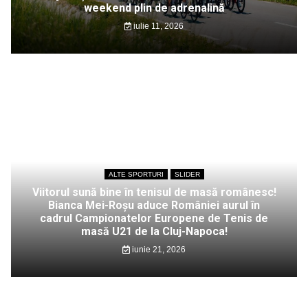
weekend plin de adrenalină
iulie 11, 2026
ALTE SPORTURI
SLIDER
Viitorul sună bine în tenisul de masă românesc!
Bianca Mei-Roșu aduce României aurul în
cadrul Campionatelor Europene de Tenis de
masă U21 de la Cluj-Napoca!
iunie 21, 2026