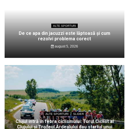
ALTE SPORTURI
De ce apa din jacuzzi este lăptoasă și cum
rezolvi problema corect
august 5, 2026
ALTE SPORTURI
SLIDER
Clujul intră în febra ciclismului: Turul Ciclist al
Clujului și Trofeul Ardealului dau startul unui