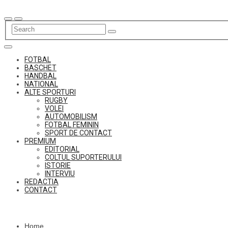
Skip
to
content
FOTBAL
BASCHET
HANDBAL
NATIONAL
ALTE SPORTURI
RUGBY
VOLEI
AUTOMOBILISM
FOTBAL FEMININ
SPORT DE CONTACT
PREMIUM
EDITORIAL
COLTUL SUPORTERULUI
ISTORIE
INTERVIU
REDACTIA
CONTACT
Home