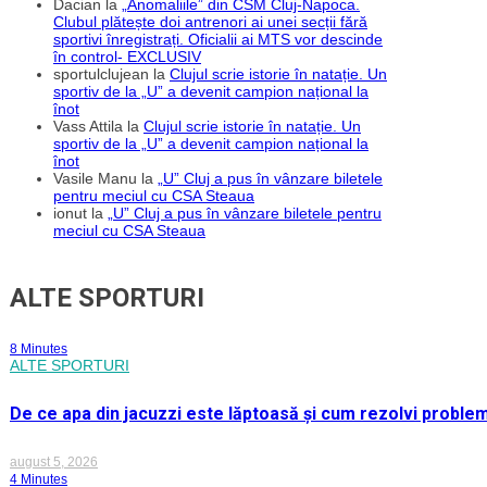
Dacian
la
„Anomaliile” din CSM Cluj-Napoca.
Clubul plătește doi antrenori ai unei secții fără
sportivi înregistrați. Oficialii ai MTS vor descinde
în control- EXCLUSIV
sportulclujean
la
Clujul scrie istorie în natație. Un
sportiv de la „U” a devenit campion național la
înot
Vass Attila
la
Clujul scrie istorie în natație. Un
sportiv de la „U” a devenit campion național la
înot
Vasile Manu
la
„U” Cluj a pus în vânzare biletele
pentru meciul cu CSA Steaua
ionut
la
„U” Cluj a pus în vânzare biletele pentru
meciul cu CSA Steaua
ALTE SPORTURI
8 Minutes
ALTE SPORTURI
De ce apa din jacuzzi este lăptoasă și cum rezolvi proble
august 5, 2026
4 Minutes