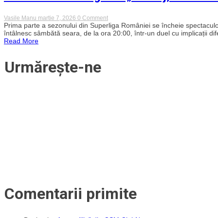
au
fost
aproape
on
Vasile Manu
martie 7, 2026
0 Comment
de
Final
Prima parte a sezonului din Superliga României se încheie spectacul
victorie
de
întâlnesc sâmbătă seara, de la ora 20:00, într-un duel cu implicații difer
pe
sezon
Read More
final
regular:
„U”
Cluj,
Urmărește-ne
duel
de
orgoliu
în
fieful
campioanei
FCSB
Comentarii primite