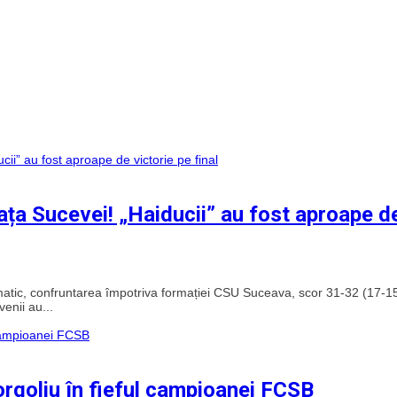
fața Sucevei! „Haiducii” au fost aproape d
amatic, confruntarea împotriva formației CSU Suceava, scor 31-32 (17-15
enii au...
 orgoliu în fieful campioanei FCSB