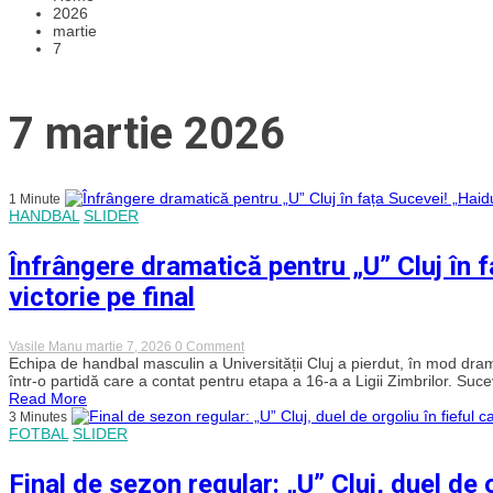
2026
martie
7
7 martie 2026
1 Minute
HANDBAL
SLIDER
Înfrângere dramatică pentru „U” Cluj în 
victorie pe final
on
Vasile Manu
martie 7, 2026
0 Comment
Înfrângere
Echipa de handbal masculin a Universității Cluj a pierdut, în mod dr
dramatică
într-o partidă care a contat pentru etapa a 16-a a Ligii Zimbrilor. Sucev
pentru
Read More
„U”
3 Minutes
Cluj
FOTBAL
SLIDER
în
fața
Sucevei!
Final de sezon regular: „U” Cluj, duel de
„Haiducii”