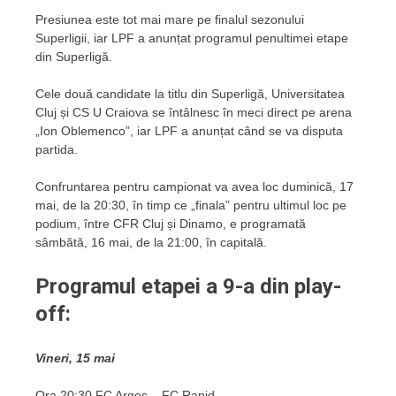
Presiunea este tot mai mare pe finalul sezonului
Superligii, iar LPF a anunțat programul penultimei etape
din Superligă.
Cele două candidate la titlu din Superligă, Universitatea
Cluj și CS U Craiova se întâlnesc în meci direct pe arena
„Ion Oblemenco”, iar LPF a anunțat când se va disputa
partida.
Confruntarea pentru campionat va avea loc duminică, 17
mai, de la 20:30, în timp ce „finala” pentru ultimul loc pe
podium, între CFR Cluj și Dinamo, e programată
sâmbătă, 16 mai, de la 21:00, în capitală.
Programul etapei a 9-a din play-
off:
Vineri, 15 mai
Ora 20:30 FC Argeș – FC Rapid