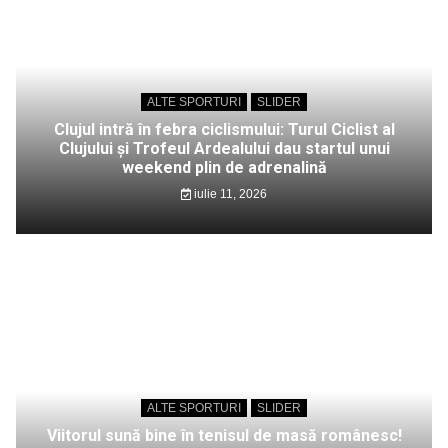
ALTE SPORTURI
SLIDER
Clujul intră în febra ciclismului: Turul Ciclist al
Clujului și Trofeul Ardealului dau startul unui
weekend plin de adrenalină
iulie 11, 2026
ALTE SPORTURI
SLIDER
Viitorul sună bine în tenisul de masă românesc!