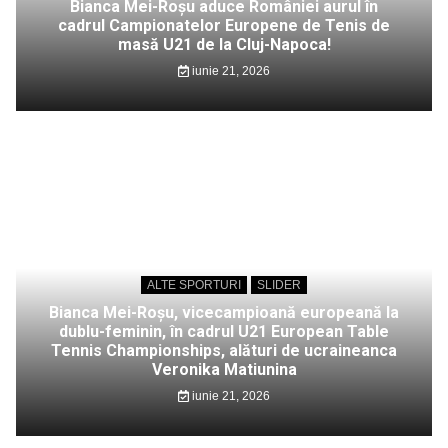
Bianca Mei-Roșu aduce României aurul în
cadrul Campionatelor Europene de Tenis de
masă U21 de la Cluj-Napoca!
iunie 21, 2026
ALTE SPORTURI
SLIDER
Bianca Mei-Roșu, vicecampioană europeană la
dublu-feminin, în cadrul U21 European Table
Tennis Championships, alături de ucraineanca
Veronika Matiunina
iunie 21, 2026