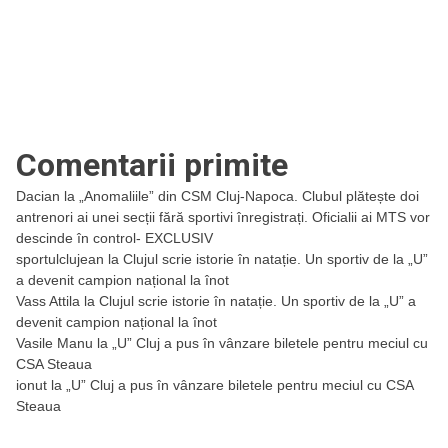
Comentarii primite
Dacian
la
„Anomaliile” din CSM Cluj-Napoca. Clubul plătește doi
antrenori ai unei secții fără sportivi înregistrați. Oficialii ai MTS vor
descinde în control- EXCLUSIV
sportulclujean
la
Clujul scrie istorie în natație. Un sportiv de la „U”
a devenit campion național la înot
Vass Attila
la
Clujul scrie istorie în natație. Un sportiv de la „U” a
devenit campion național la înot
Vasile Manu
la
„U” Cluj a pus în vânzare biletele pentru meciul cu
CSA Steaua
ionut
la
„U” Cluj a pus în vânzare biletele pentru meciul cu CSA
Steaua