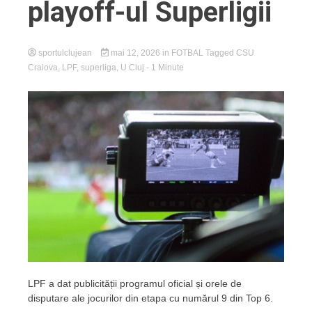
playoff-ul Superligii
sportulclujean
mai 12, 2026
in
FOTBAL
Tagged
CSU
Craiova
,
LPF
,
superliga
,
U Cluj
- 1 Minute
LPF a dat publicității programul oficial și orele de
disputare ale jocurilor din etapa cu numărul 9 din Top 6.