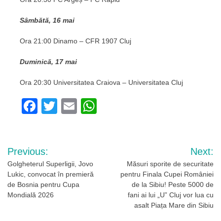
Sâmbătă, 16 mai
Ora 21:00 Dinamo – CFR 1907 Cluj
Duminică, 17 mai
Ora 20:30 Universitatea Craiova – Universitatea Cluj
Facebook
Twitter
Email
WhatsApp
Navigare
Previous:
Next:
în
Golgheterul Superligii, Jovo
Măsuri sporite de securitate
Lukic, convocat în premieră
pentru Finala Cupei României
articole
de Bosnia pentru Cupa
de la Sibiu! Peste 5000 de
Mondială 2026
fani ai lui „U” Cluj vor lua cu
asalt Piața Mare din Sibiu