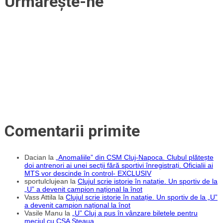
Urmărește-ne
Comentarii primite
Dacian
la
„Anomaliile” din CSM Cluj-Napoca. Clubul plătește
doi antrenori ai unei secții fără sportivi înregistrați. Oficialii ai
MTS vor descinde în control- EXCLUSIV
sportulclujean
la
Clujul scrie istorie în natație. Un sportiv de la
„U” a devenit campion național la înot
Vass Attila
la
Clujul scrie istorie în natație. Un sportiv de la „U”
a devenit campion național la înot
Vasile Manu
la
„U” Cluj a pus în vânzare biletele pentru
meciul cu CSA Steaua