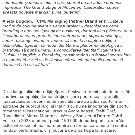
comunitate și despre felul în care sportul poate aduce oamenii
împreună. The Grand Stage of Movement Celebration spune
această poveste mai clar și mai puternic”.
Aneta Bogdan, FCIM, Managing Partner
Brandient:
„Câteva
motive de bucurie avem cu acest proiect – deschiderea către
branding a unei noi tipologii de business, dar mai ales plăcerea de a
fi colaborat cu un grup de tineri antreprenori, super pasionați și
super rezilienți, având în vedere că sunt la a șaptea ediție a
festivalului. Sperăm ca noua identitate și platformă ideologică a
brandului să pună umărul la consolidarea identității culturale a
Clujului și, implicit, a României, transformând un festival sportiv într-
o experiență civică și de lifestyle căreia cât mai mulți oameni să
dorească să i se alăture”.
De-a lungul ultimelor ediții, Sports Festival a reunit sute de activități
sportive, competiții, demonstrații, inițiere pentru copii și adulți,
masterclass-uri, evenimente speciale care au adus sportul mai
aproape de publicul larg, și întâlniri cu nume importante din sportul
românesc și internațional, precum Andre Agassi, Steffi Graf,
Ronaldinho, Marco Materazzi, Wesley Sneijder și Darren Cahill.
Ediția din 2025 a adunat peste 150.000 de participanți și a arătat
astfel interesul tot mai mare pentru un format care pune în centru
nu doar performanța, ci și bucuria de a participa la mișcare.