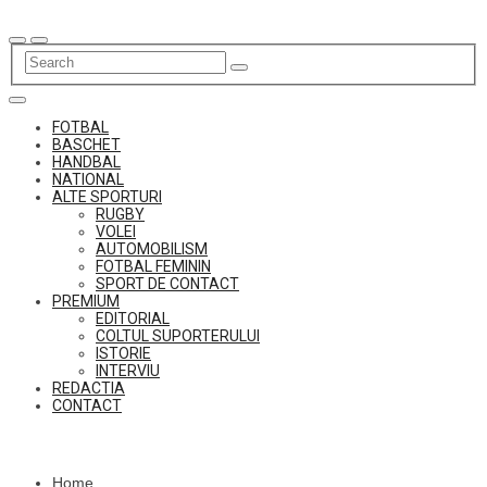
Skip
to
content
FOTBAL
BASCHET
HANDBAL
NATIONAL
ALTE SPORTURI
RUGBY
VOLEI
AUTOMOBILISM
FOTBAL FEMININ
SPORT DE CONTACT
PREMIUM
EDITORIAL
COLTUL SUPORTERULUI
ISTORIE
INTERVIU
REDACTIA
CONTACT
Home