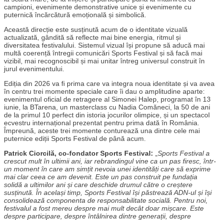
campioni, evenimente demonstrative unice și evenimente cu
puternică încărcătură emoțională și simbolică.
Această direcție este susținută acum de o identitate vizuală
actualizată, gândită să reflecte mai bine energia, ritmul și
diversitatea festivalului. Sistemul vizual își propune să aducă mai
multă coerență întregii comunicări Sports Festival și să facă mai
vizibil, mai recognoscibil și mai unitar întreg universul construit în
jurul evenimentului.
Ediția din 2026 va fi prima care va integra noua identitate și va avea
în centru trei momente speciale care îi dau o amplitudine aparte:
evenimentul oficial de retragere al Simonei Halep, programat în 13
iunie, la BTarena, un masterclass cu Nadia Comăneci, la 50 de ani
de la primul 10 perfect din istoria jocurilor olimpice, și un spectacol
ecvestru internațional prezentat pentru prima dată în România.
Împreună, aceste trei momente conturează una dintre cele mai
puternice ediții Sports Festival de până acum.
Patrick Ciorcilă, co-fondator Sports Festival:
„
Sports Festival a
crescut mult în ultimii ani, iar rebrandingul vine ca un pas firesc, într-
un moment în care am simțit nevoia unei identități care să exprime
mai clar ceea ce am devenit. Este un pas construit pe fundația
solidă a ultimilor ani și care deschide drumul către o creștere
susținută. În același timp, Sports Festival își păstrează ADN-ul și își
consolidează componenta de responsabilitate socială. Pentru noi,
festivalul a fost mereu despre mai mult decât doar mișcare. Este
despre participare, despre întâlnirea dintre generații, despre