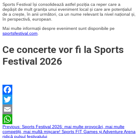
Sports Festival își consolidează astfel poziția ca reper care a
depășit de mult granița unui eveniment local și care are potențialul
de a crește, în anii următori, ca un nume relevant la nivel național și,
în perspectivă, european.
Mai multe informații despre eveniment sunt disponibile pe
sportsfestival.com
.
Ce concerte vor fi la Sports
Festival 2026
Facebook
Twitter
Email
Navigare
Previous:
Sports Festival 2026: mai multe provocări, mai multe
WhatsApp
competiții, mai multă mișcare! Sports FIT Games și Adventure Arena
ridică pulsul festivalului