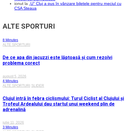
ionut
la
„U” Cluj a pus în vânzare biletele pentru meciul cu
CSA Steaua
ALTE SPORTURI
8 Minutes
ALTE SPORTURI
De ce apa din jacuzzi este lăptoasă și cum rezolvi
problema corect
august 5, 2026
4 Minutes
ALTE SPORTURI
SLIDER
Clujul intră în febra ciclismului: Turul Ciclist al Clujului și
Trofeul Ardealului dau startul unui weekend plin de
adrenalină
iulie 11, 2026
3 Minutes