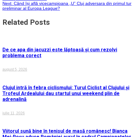
în
Next:
Când își află vicecampioana „U” Cluj adversara din primul tur
preliminar al Europa League?
articole
Related Posts
De ce apa din jacuzzi este lăptoasă și cum rezolvi
problema corect
august 5, 2026
Clujul intră în febra ciclismului: Turul Ciclist al Clujului și
Trofeul Ardealului dau startul unui weekend plin de
adrenalină
iulie 11, 2026
Viitorul sună bine în tenisul de masă românesc! Bianca
Mei-Roșu aduce României aurul în cadrul Campionatelor