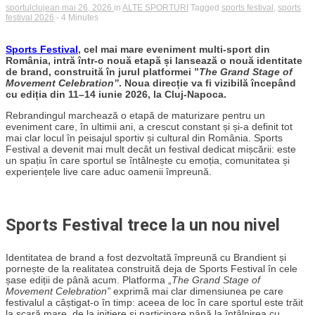
sportulclujean
mai 26, 2026
in
ALTE SPORTURI
Tagged
sports festival
,
sports
festival 2026
- 4 Minutes
Sports Festival
, cel mai mare eveniment multi-sport din
România, intră într-o nouă etapă și lansează o nouă identitate
de brand, construită în jurul platformei ”
The Grand Stage of
Movement Celebration”
. Noua direcție va fi vizibilă începând
cu ediția din 11–14 iunie 2026, la Cluj-Napoca.
Rebrandingul marchează o etapă de maturizare pentru un
eveniment care, în ultimii ani, a crescut constant și și-a definit tot
mai clar locul în peisajul sportiv și cultural din România. Sports
Festival a devenit mai mult decât un festival dedicat mișcării: este
un spațiu în care sportul se întâlnește cu emoția, comunitatea și
experiențele live care aduc oamenii împreună.
Sports Festival trece la un nou nivel
Identitatea de brand a fost dezvoltată împreună cu Brandient și
pornește de la realitatea construită deja de Sports Festival în cele
șase ediții de până acum. Platforma „
The Grand Stage of
Movement Celebration”
exprimă mai clar dimensiunea pe care
festivalul a câștigat-o în timp: aceea de loc în care sportul este trăit
la scară mare, de la inițiere și participare până la întâlnirea cu