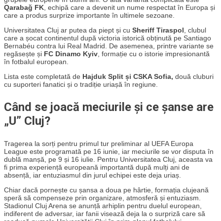
Qarabağ FK
, echipă care a devenit un nume respectat în Europa și
care a produs surprize importante în ultimele sezoane.
Universitatea Cluj ar putea da piept și cu
Sheriff Tiraspol
, clubul
care a șocat continentul după victoria istorică obținută pe Santiago
Bernabéu contra lui Real Madrid. De asemenea, printre variante se
regăsește și
FC Dinamo Kyiv
, formație cu o istorie impresionantă
în fotbalul european.
Lista este completată de
Hajduk Split și CSKA Sofia,
două cluburi
cu suporteri fanatici și o tradiție uriașă în regiune.
Când se joacă meciurile și ce șanse are
„U” Cluj?
Tragerea la sorți pentru primul tur preliminar al UEFA Europa
League este programată pe 16 iunie, iar meciurile se vor disputa în
dublă manșă, pe 9 și 16 iulie. Pentru Universitatea Cluj, aceasta va
fi prima experiență europeană importantă după mulți ani de
absență, iar entuziasmul din jurul echipei este deja uriaș.
Chiar dacă pornește cu șansa a doua pe hârtie, formația clujeană
speră să compenseze prin organizare, atmosferă și entuziasm.
Stadionul Cluj Arena se anunță arhiplin pentru duelul european,
indiferent de adversar, iar fanii visează deja la o surpriză care să