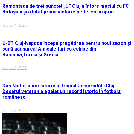
Remontada de trei puncte! „U” Cluj a întors meciul cu FC
Botoșani și a bifat prima victorie pe teren propriu
august 4, 2026
U-BT Cluj-Napoca începe pregătirea pentru noul sezon și
sună adunarea! Amicale tari cu echipe din
România,Turcia și Grecia
august 3, 2026
Dan Nistor scrie istorie în tricoul Universității Cluj!
Decarul veteran a egalat un record istoric în fotbalul
românesc
august 3, 2026