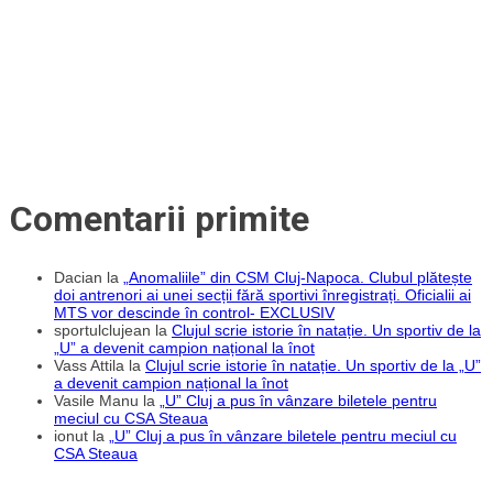
Comentarii primite
Dacian
la
„Anomaliile” din CSM Cluj-Napoca. Clubul plătește
doi antrenori ai unei secții fără sportivi înregistrați. Oficialii ai
MTS vor descinde în control- EXCLUSIV
sportulclujean
la
Clujul scrie istorie în natație. Un sportiv de la
„U” a devenit campion național la înot
Vass Attila
la
Clujul scrie istorie în natație. Un sportiv de la „U”
a devenit campion național la înot
Vasile Manu
la
„U” Cluj a pus în vânzare biletele pentru
meciul cu CSA Steaua
ionut
la
„U” Cluj a pus în vânzare biletele pentru meciul cu
CSA Steaua