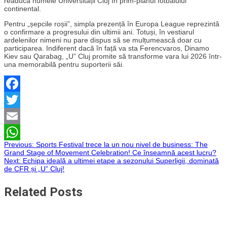
readucă numele Universității Cluj în prim-planul fotbalului
continental.
Pentru „șepcile roșii”, simpla prezență în Europa League reprezintă
o confirmare a progresului din ultimii ani. Totuși, în vestiarul
ardelenilor nimeni nu pare dispus să se mulțumească doar cu
participarea. Indiferent dacă în față va sta Ferencvaros, Dinamo
Kiev sau Qarabag, „U” Cluj promite să transforme vara lui 2026 într-
una memorabilă pentru suporterii săi.
Facebook
Twitter
Email
Navigare
Previous:
Sports Festival trece la un nou nivel de business: The
WhatsApp
Grand Stage of Movement Celebration! Ce înseamnă acest lucru?
Next:
Echipa ideală a ultimei etape a sezonului Superligii, dominată
în
de CFR și „U” Cluj!
articole
Related Posts