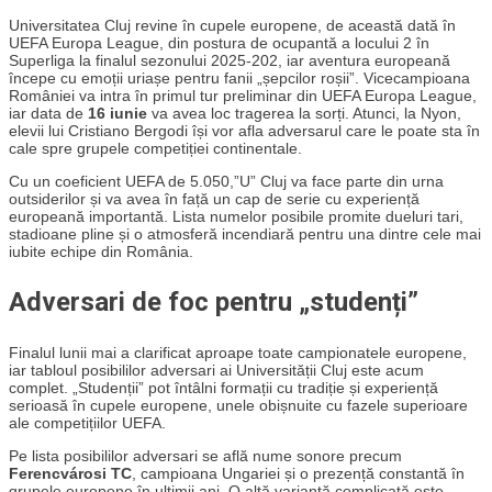
Universitatea Cluj revine în cupele europene, de această dată în
UEFA Europa League, din postura de ocupantă a locului 2 în
Superliga la finalul sezonului 2025-202, iar aventura europeană
începe cu emoții uriașe pentru fanii „șepcilor roșii”. Vicecampioana
României va intra în primul tur preliminar din UEFA Europa League,
iar data de
16 iunie
va avea loc tragerea la sorți. Atunci, la Nyon,
elevii lui Cristiano Bergodi își vor afla adversarul care le poate sta în
cale spre grupele competiției continentale.
Cu un coeficient UEFA de 5.050,”U” Cluj va face parte din urna
outsiderilor și va avea în față un cap de serie cu experiență
europeană importantă. Lista numelor posibile promite dueluri tari,
stadioane pline și o atmosferă incendiară pentru una dintre cele mai
iubite echipe din România.
Adversari de foc pentru „studenți”
Finalul lunii mai a clarificat aproape toate campionatele europene,
iar tabloul posibililor adversari ai Universității Cluj este acum
complet. „Studenții” pot întâlni formații cu tradiție și experiență
serioasă în cupele europene, unele obișnuite cu fazele superioare
ale competițiilor UEFA.
Pe lista posibililor adversari se află nume sonore precum
Ferencvárosi TC
, campioana Ungariei și o prezență constantă în
grupele europene în ultimii ani. O altă variantă complicată este