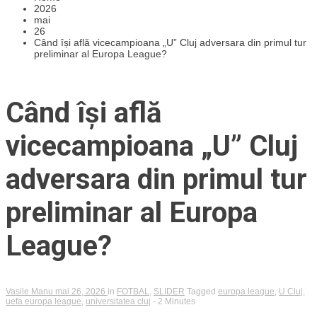
2026
mai
26
Când își află vicecampioana „U” Cluj adversara din primul tur
preliminar al Europa League?
Când își află
vicecampioana „U” Cluj
adversara din primul tur
preliminar al Europa
League?
Vasile Manu
mai 26, 2026
in
FOTBAL
,
SLIDER
Tagged
europa league
,
U Cluj
,
uefa europa league
,
universitatea cluj
- 2 Minutes