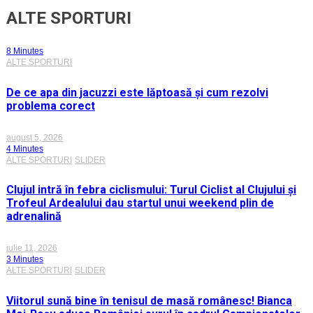
ALTE SPORTURI
8 Minutes
ALTE SPORTURI
De ce apa din jacuzzi este lăptoasă și cum rezolvi
problema corect
august 5, 2026
4 Minutes
ALTE SPORTURI
SLIDER
Clujul intră în febra ciclismului: Turul Ciclist al Clujului și
Trofeul Ardealului dau startul unui weekend plin de
adrenalină
iulie 11, 2026
3 Minutes
ALTE SPORTURI
SLIDER
Viitorul sună bine în tenisul de masă românesc! Bianca