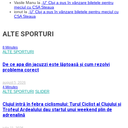
Vasile Manu
la
„U” Cluj a pus în vânzare biletele pentru
meciul cu CSA Steaua
ionut
la
„U” Cluj a pus în vânzare biletele pentru meciul cu
CSA Steaua
ALTE SPORTURI
8 Minutes
ALTE SPORTURI
De ce apa din jacuzzi este lăptoasă și cum rezolvi
problema corect
august 5, 2026
4 Minutes
ALTE SPORTURI
SLIDER
Clujul intră în febra ciclismului: Turul Ciclist al Clujului și
Trofeul Ardealului dau startul unui weekend plin de
adrenalină
iulie 11, 2026