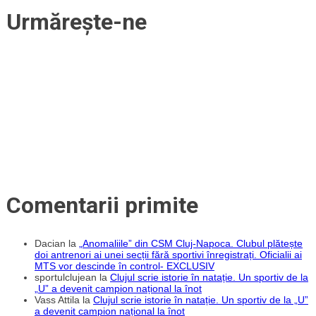
de
Urmărește-ne
copii
și
juniori
al
lui
CFR
Cluj?
Comentarii primite
Dacian
la
„Anomaliile” din CSM Cluj-Napoca. Clubul plătește
doi antrenori ai unei secții fără sportivi înregistrați. Oficialii ai
MTS vor descinde în control- EXCLUSIV
sportulclujean
la
Clujul scrie istorie în natație. Un sportiv de la
„U” a devenit campion național la înot
Vass Attila
la
Clujul scrie istorie în natație. Un sportiv de la „U”
a devenit campion național la înot