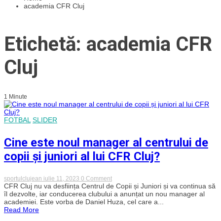
academia CFR Cluj
Etichetă: academia CFR
Cluj
1 Minute
FOTBAL
SLIDER
Cine este noul manager al centrului de
copii și juniori al lui CFR Cluj?
on
sportulclujean
iulie 11, 2023
0 Comment
Cine
CFR Cluj nu va desființa Centrul de Copii și Juniori și va continua să
este
îl dezvolte, iar conducerea clubului a anunțat un nou manager al
noul
academiei. Este vorba de Daniel Huza, cel care a...
manager
Read More
al
centrului