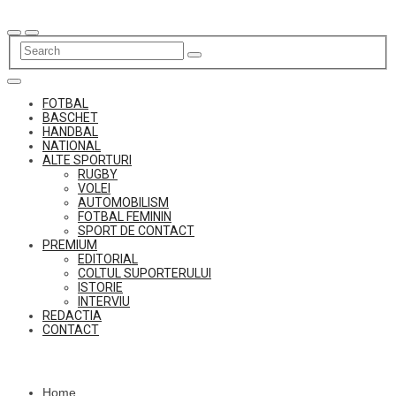
Skip
to
content
FOTBAL
BASCHET
HANDBAL
NATIONAL
ALTE SPORTURI
RUGBY
VOLEI
AUTOMOBILISM
FOTBAL FEMININ
SPORT DE CONTACT
PREMIUM
EDITORIAL
COLTUL SUPORTERULUI
ISTORIE
INTERVIU
REDACTIA
CONTACT
Home