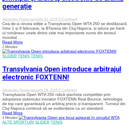
generație
on
Alexandru Florea
ianuarie 31, 2025
0 Comment
Transylvania
Cea de-a cincea ediție a Transylvania Open WTA 250 se desfășoară
Open
între 1 și 9 februarie, la BTarena din Cluj-Napoca, și aduce pe hard-
2025:
ul românesc unele dintre cele mai importante nume din tenisul
Spectacol
mondial....
total
Read More
la
2 Minutes
Cluj,
cu
șase
SLIDER
TENIS
TENIS
românce
pe
Transylvania Open introduce arbitrajul
tabloul
principal
electronic FOXTENN!
și
arbitraj
electronic
de
on
Alexandru Florea
ianuarie 28, 2025
0 Comment
ultimă
Transylvania
Transylvania Open WTA 250 ridică ștacheta competiției prin
generație
Open
adoptarea sistemului inovator FOXTENN Real Bounce, tehnologia
introduce
de top care garantează un arbitraj precis și transparent. Turneul din
arbitrajul
Cluj-Napoca continuă să se evidențieze ca un standard...
electronic
Read More
FOXTENN!
4 Minutes
ALTE SPORTURI
SLIDER
TENIS