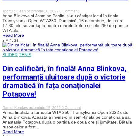
Paolini
on
sportulclujean
octombrie 16, 2022
0 Comment
Anna
Anna Blinkova și Jasmine Paolini și-au câștigat locul în finala
Blinkova
Transylvania Open WTA250. Duminică, 16 octombrie, de la ora
și
17.30, ele se vor lupta pentru marele trofeu și cele 280 de puncte
Jasmine
WTA ale...
Paolini,
Read More
finalistele
2 Minutes
Transylvania
Open
WTA250
SLIDER
TENIS
Din calificări, în finală! Anna Blinkova,
performanță uluitoare după o victorie
dramatică în fața conaționalei
Potapova!
on
Daniel Kerekes
octombrie 15, 2022
0 Comment
Din
Prima finalistă a turneului WTA 250, Transylvania Open 2022 este
calificări,
Anna Blinkova. Aceasta a învins-o în semi-finală pe conaționala sa,
în
Anastasia Potapova după o partidă de două ore și jumătate. Bătălia
finală!
rusoaicelor a fost...
Anna
Read More
Blinkova,