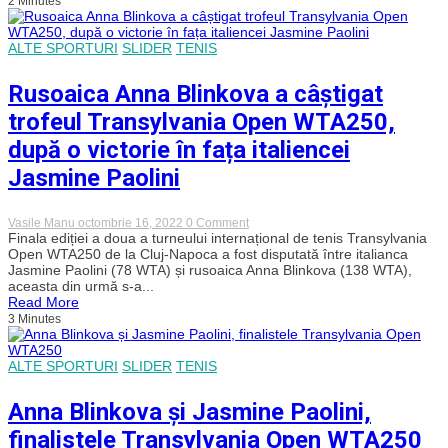
2 Minutes
Open
WTA
250
după
ALTE SPORTURI
SLIDER
TENIS
o
victorie
Rusoaica Anna Blinkova a câștigat
categorică
trofeul Transylvania Open WTA250,
după o victorie în fața italiencei
Jasmine Paolini
on
Vasile Manu
octombrie 16, 2022
0 Comment
Rusoaica
Finala ediției a doua a turneului internațional de tenis Transylvania
Anna
Open WTA250 de la Cluj-Napoca a fost disputată între italianca
Blinkova
Jasmine Paolini (78 WTA) și rusoaica Anna Blinkova (138 WTA),
a
aceasta din urmă s-a...
câștigat
Read More
trofeul
3 Minutes
Transylvania
Open
WTA250,
după
ALTE SPORTURI
SLIDER
TENIS
o
victorie
în
Anna Blinkova și Jasmine Paolini,
fața
italiencei
finalistele Transylvania Open WTA250
Jasmine