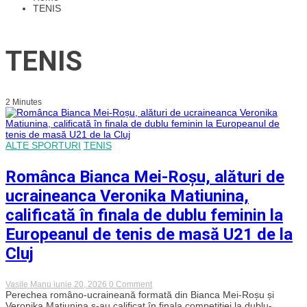
TENIS
TENIS
2 Minutes
ALTE SPORTURI
TENIS
Românca Bianca Mei-Roșu, alături de
ucraineanca Veronika Matiunina,
calificată în finala de dublu feminin la
Europeanul de tenis de masă U21 de la
Cluj
on
Vasile Manu
iunie 20, 2026
0 Comment
Românca
Perechea româno-ucraineană formată din Bianca Mei-Roșu și
Bianca
Veronika Matiunina s-au calificat în finala competiției la dublu-