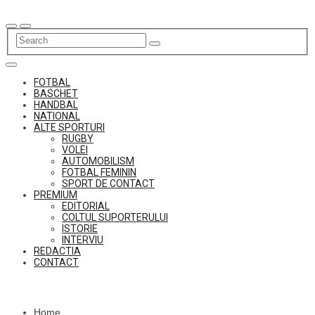
Skip
to
content
FOTBAL
BASCHET
HANDBAL
NATIONAL
ALTE SPORTURI
RUGBY
VOLEI
AUTOMOBILISM
FOTBAL FEMININ
SPORT DE CONTACT
PREMIUM
EDITORIAL
COLTUL SUPORTERULUI
ISTORIE
INTERVIU
REDACTIA
CONTACT
Home