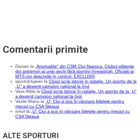
Comentarii primite
Dacian
la
„Anomaliile” din CSM Cluj-Napoca. Clubul plătește
doi antrenori ai unei secții fără sportivi înregistrați. Oficialii ai
MTS vor descinde în control- EXCLUSIV
sportulclujean
la
Clujul scrie istorie în natație. Un sportiv de la
„U” a devenit campion național la înot
Vass Attila
la
Clujul scrie istorie în natație. Un sportiv de la „U”
a devenit campion național la înot
Vasile Manu
la
„U” Cluj a pus în vânzare biletele pentru
meciul cu CSA Steaua
ionut
la
„U” Cluj a pus în vânzare biletele pentru meciul cu
CSA Steaua
ALTE SPORTURI