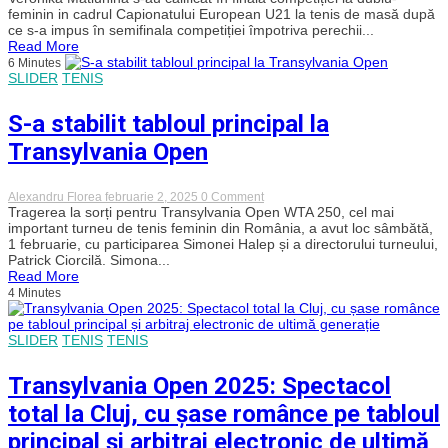
Mei-
feminin in cadrul Capionatului European U21 la tenis de masă după
Roșu,
ce s-a impus în semifinala competiției împotriva perechii...
alături
Read More
de
6 Minutes
ucraineanca
SLIDER
TENIS
Veronika
Matiunina,
calificată
S-a stabilit tabloul principal la
în
finala
Transylvania Open
de
dublu
feminin
la
on
Alexandru Florea
februarie 2, 2025
0 Comment
Europeanul
S-
Tragerea la sorți pentru Transylvania Open WTA 250, cel mai
de
a
important turneu de tenis feminin din România, a avut loc sâmbătă,
tenis
stabilit
1 februarie, cu participarea Simonei Halep și a directorului turneului,
de
tabloul
Patrick Ciorcilă. Simona...
masă
principal
U21
Read More
la
de
4 Minutes
Transylvania
la
Open
Cluj
SLIDER
TENIS
TENIS
Transylvania Open 2025: Spectacol
total la Cluj, cu șase românce pe tabloul
principal și arbitraj electronic de ultimă