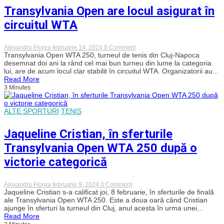
Transylvania Open are locul asigurat în
circuitul WTA
on
Alexandru Florea
februarie 14, 2024
0 Comment
Transylvania
Transylvania Open WTA 250, turneul de tenis din Cluj-Napoca
Open
desemnat doi ani la rând cel mai bun turneu din lume la categoria
are
lui, are de acum locul clar stabilit în circuitul WTA. Organizatorii au...
locul
Read More
asigurat
3 Minutes
în
circuitul
WTA
ALTE SPORTURI
TENIS
Jaqueline Cristian, în sferturile
Transylvania Open WTA 250 după o
victorie categorică
on
Alexandru Florea
februarie 9, 2024
0 Comment
Jaqueline
Jaqueline Cristian s-a calificat joi, 8 februarie, în sferturile de finală
Cristian,
ale Transylvania Open WTA 250. Este a doua oară când Cristian
în
ajunge în sferturi la turneul din Cluj, anul acesta în urma unei...
sferturile
Read More
Transylvania