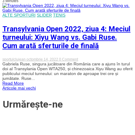
3 Minutes
performanță
uluitoare
după
o
ALTE SPORTURI
SLIDER
TENIS
victorie
dramatică
în
Transylvania Open 2022, ziua 4: Meciul
fața
conaționalei
turneului: Xiyu Wang vs. Gabi Ruse.
Potapova!
Cum arată sferturile de finală
on
sportulclujean
octombrie 14, 2022
0 Comment
Transylvania
Gabriela Ruse, singura jucătoare din România care a ajuns în turul
Open
doi al Transylania Open WTA250, și chinezoaica Xiyu Wang au oferit
2022,
publicului meciul turneului: un maraton de aproape trei ore și
ziua
jumătate. Ruse...
4:
Read More
Meciul
Navigare
Articole mai vechi
turneului:
Xiyu
Wang
în
Urmărește-ne
vs.
Gabi
Ruse.
articole
Cum
arată
sferturile
de
finală