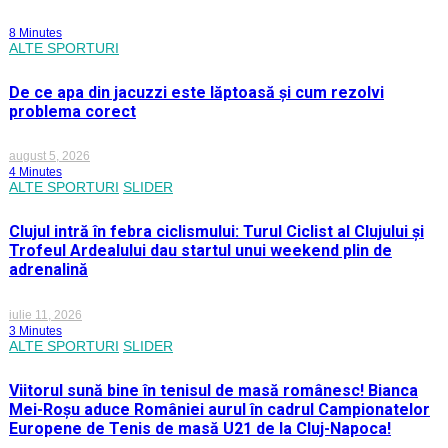
8 Minutes
ALTE SPORTURI
De ce apa din jacuzzi este lăptoasă și cum rezolvi
problema corect
august 5, 2026
4 Minutes
ALTE SPORTURI
SLIDER
Clujul intră în febra ciclismului: Turul Ciclist al Clujului și
Trofeul Ardealului dau startul unui weekend plin de
adrenalină
iulie 11, 2026
3 Minutes
ALTE SPORTURI
SLIDER
Viitorul sună bine în tenisul de masă românesc! Bianca
Mei-Roșu aduce României aurul în cadrul Campionatelor
Europene de Tenis de masă U21 de la Cluj-Napoca!