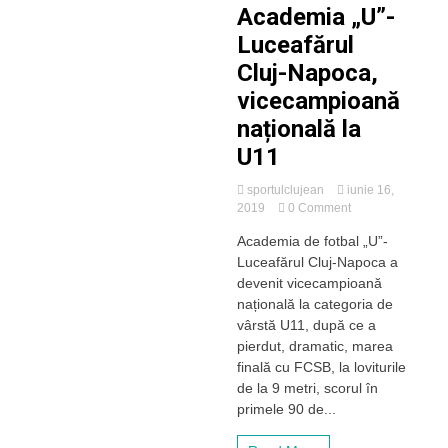
Academia „U”-
Luceafărul
Cluj-Napoca,
vicecampioană
națională la
U11
sportulclujean
iunie 16,
on
2019
0 Comment
Academia
Academia de fotbal „U”-
„U”-
Luceafărul Cluj-Napoca a
Luceafărul
Cluj-
devenit vicecampioană
Napoca,
națională la categoria de
vicecampioană
vârstă U11, după ce a
națională
pierdut, dramatic, marea
la
finală cu FCSB, la loviturile
U11
de la 9 metri, scorul în
primele 90 de...