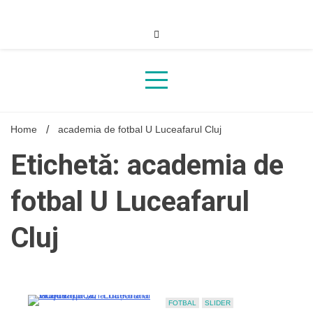
Skip
to
content
Home
academia de fotbal U Luceafarul Cluj
Etichetă: academia de
fotbal U Luceafarul
Cluj
FOTBAL
SLIDER