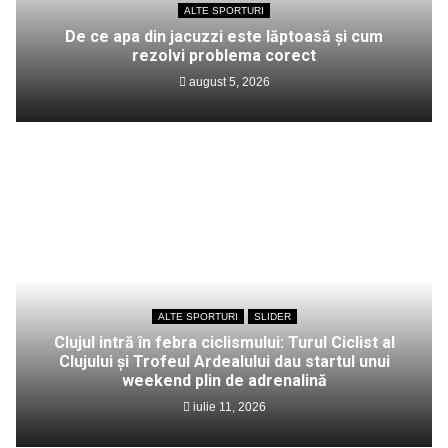
ALTE SPORTURI
De ce apa din jacuzzi este lăptoasă și cum
rezolvi problema corect
august 5, 2026
ALTE SPORTURI
SLIDER
Clujul intră în febra ciclismului: Turul Ciclist al
Clujului și Trofeul Ardealului dau startul unui
weekend plin de adrenalină
iulie 11, 2026