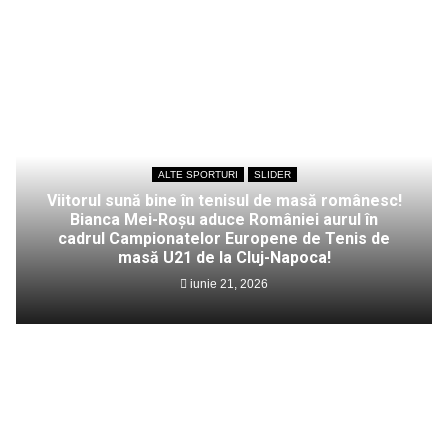
ALTE SPORTURI
SLIDER
Viitorul sună bine în tenisul de masă românesc!
Bianca Mei-Roșu aduce României aurul în
cadrul Campionatelor Europene de Tenis de
masă U21 de la Cluj-Napoca!
iunie 21, 2026