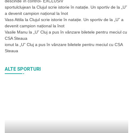
descinde în control- EXCLUSIV
sportulclujean
la
Clujul scrie istorie în natație. Un sportiv de la „U”
a devenit campion național la înot
Vass Attila
la
Clujul scrie istorie în natație. Un sportiv de la „U” a
devenit campion național la înot
Vasile Manu
la
„U” Cluj a pus în vânzare biletele pentru meciul cu
CSA Steaua
ionut
la
„U” Cluj a pus în vânzare biletele pentru meciul cu CSA
Steaua
ALTE SPORTURI