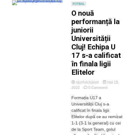
FOTBAL
O nouă
performanță la
juniorii
Universității
Cluj! Echipa U
17 s-a calificat
în finala ligii
Elitelor
sportulclujean
mai 15,
on
2022
0 Comment
O
Formația U17 a
nouă
Universității Cluj s-a
performanță
la
calificat în finala ligii
juniorii
Elitelor după ce au remizat
Universității
1-1 (3-1 la general) cu cei
Cluj!
de la Sport Team, golul
Echipa