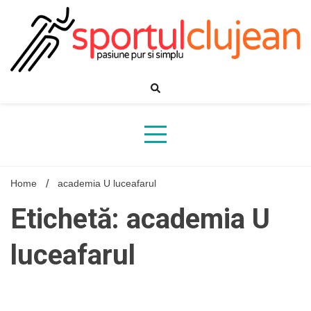
Skip
to
content
Home
academia U luceafarul
Etichetă: academia U
luceafarul