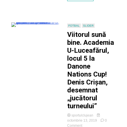
FOTBAL
SLIDER
Viitorul sună
bine. Academia
U-Luceafărul,
locul 5 la
Danone
Nations Cup!
Denis Crișan,
desemnat
„jucătorul
turneului”
sportulclujean
octombrie 13, 2019
0
on
Comment