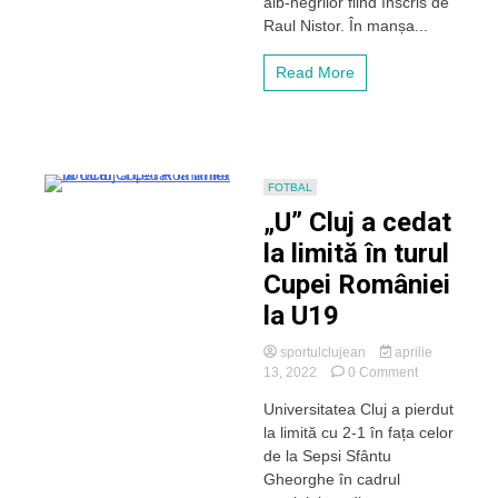
alb-negrilor fiind înscris de
U
Raul Nistor. În manșa...
17
s-
a
Read More
calificat
în
finala
ligii
Elitelor
FOTBAL
„U” Cluj a cedat
la limită în turul
Cupei României
la U19
sportulclujean
aprilie
on
13, 2022
0 Comment
„U”
Universitatea Cluj a pierdut
Cluj
la limită cu 2-1 în fața celor
a
cedat
de la Sepsi Sfântu
la
Gheorghe în cadrul
limită