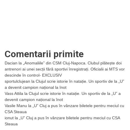
Comentarii primite
Dacian
la
„Anomaliile” din CSM Cluj-Napoca. Clubul plătește doi
antrenori ai unei secții fără sportivi înregistrați. Oficialii ai MTS vor
descinde în control- EXCLUSIV
sportulclujean
la
Clujul scrie istorie în natație. Un sportiv de la „U”
a devenit campion național la înot
Vass Attila
la
Clujul scrie istorie în natație. Un sportiv de la „U” a
devenit campion național la înot
Vasile Manu
la
„U” Cluj a pus în vânzare biletele pentru meciul cu
CSA Steaua
ionut
la
„U” Cluj a pus în vânzare biletele pentru meciul cu CSA
Steaua