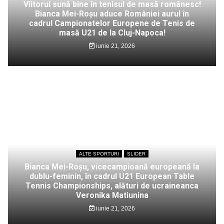
Viitorul sună bine în tenisul de masă românesc!
Bianca Mei-Roșu aduce României aurul în
cadrul Campionatelor Europene de Tenis de
masă U21 de la Cluj-Napoca!
iunie 21, 2026
ALTE SPORTURI
SLIDER
Bianca Mei-Roșu, vicecampioană europeană la
dublu-feminin, în cadrul U21 European Table
Tennis Championships, alături de ucraineanca
Veronika Matiunina
iunie 21, 2026