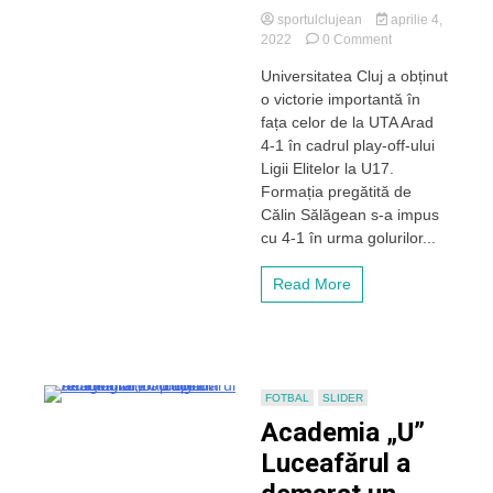
sportulclujean
aprilie 4,
on
2022
0 Comment
„U”
Universitatea Cluj a obținut
Cluj
o victorie importantă în
a
făcut
fața celor de la UTA Arad
un
4-1 în cadrul play-off-ului
pas
Ligii Elitelor la U17.
important
Formația pregătită de
pentru
Călin Sălăgean s-a impus
semifinalele
cu 4-1 în urma golurilor...
Ligii
Elitelor
la
Read More
U17
FOTBAL
SLIDER
Academia „U”
Luceafărul a