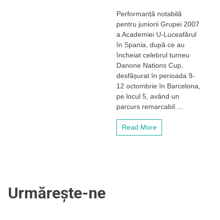
Viitorul
Performanță notabilă
sună
pentru juniorii Grupei 2007
bine.
Academia
a Academiei U-Luceafărul
U-
în Spania, după ce au
Luceafărul,
încheiat celebrul turneu
locul
Danone Nations Cup,
5
desfășurat în perioada 9-
la
12 octombrie în Barcelona,
Danone
Nations
pe locul 5, având un
Cup!
parcurs remarcabil....
Denis
Crișan,
Read More
desemnat
„jucătorul
turneului”
Urmărește-ne