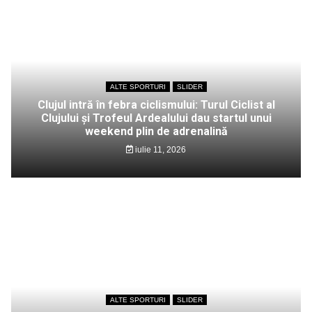
ALTE SPORTURI
SLIDER
Clujul intră în febra ciclismului: Turul Ciclist al
Clujului și Trofeul Ardealului dau startul unui
weekend plin de adrenalină
iulie 11, 2026
ALTE SPORTURI
SLIDER