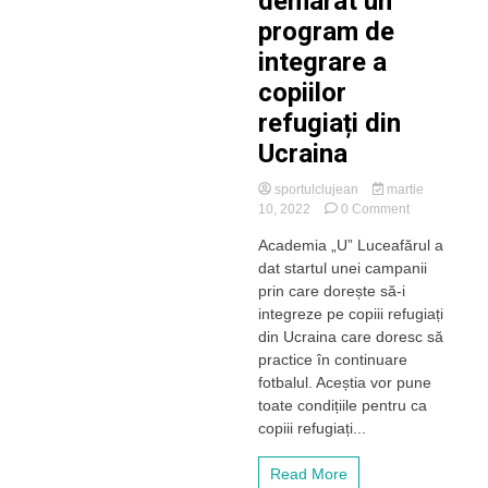
demarat un
program de
integrare a
copiilor
refugiați din
Ucraina
sportulclujean
martie
on
10, 2022
0 Comment
Academia
Academia „U” Luceafărul a
„U”
dat startul unei campanii
Luceafărul
a
prin care dorește să-i
demarat
integreze pe copiii refugiați
un
din Ucraina care doresc să
program
practice în continuare
de
fotbalul. Aceștia vor pune
integrare
toate condițiile pentru ca
a
copiilor
copiii refugiați...
refugiați
din
Read More
Ucraina