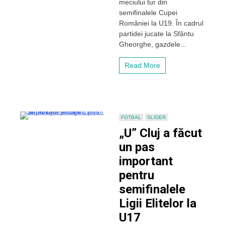
meciului tur din
în
semifinalele Cupei
turul
României la U19. În cadrul
Cupei
partidei jucate la Sfântu
României
la
Gheorghe, gazdele...
U19
Read More
FOTBAL
SLIDER
„U” Cluj a făcut
un pas
important
pentru
semifinalele
Ligii Elitelor la
U17